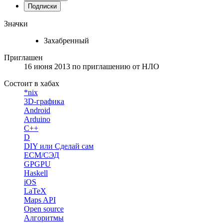
Подписки
Значки
Захабренный
Приглашен
16 июня 2013
по приглашению от
НЛО
Состоит в хабах
*nix
3D-графика
Android
Arduino
C++
D
DIY или Сделай сам
ECM/СЭД
GPGPU
Haskell
iOS
LaTeX
Maps API
Open source
Алгоритмы