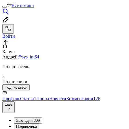
Все потоки
Войти
10
Карма
Андрей
@sys_int64
Пользователь
2
Подписчики
Подписаться
Профиль
Статьи
1
Посты
Новости
Комментарии
126
Ещё
Закладки
309
Подписчики