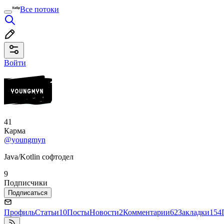
Все потоки
Войти
41
Карма
@youngmyn
Java/Kotlin софтодел
9
Подписчики
Подписаться
Профиль
Статьи
10
Посты
Новости
2
Комментарии
62
Закладки
154