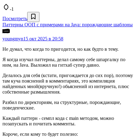
-1
Посмотреть
Паттерны ООП c примерами на Java: порождающие шаблоны
youngmyn
15 окт 2025 в 20:58
Не думал, что когда то пригодится, но как будто в тему.
Я когда изучал паттерны, делал самому себе шпаргалку по
ним, на Java. Выложил на гитхаб супер давно.
Делалось для себя (кстати, пригождается до сих пор), поэтому
там куча пояснений в комментариях, это компиляция
найденных мной(вручную!) обьяснений из интернета, плюс
собственные размышления.
Разбил по директориям, на структурные, порождающие,
поведенческие.
Каждый паттерн - семпл кода с main методом, можно
позапускать и почитать комменты.
Короче, если кому то будет полезно: