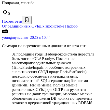
Поправил, спасибо
0
Посмотреть
От реляционных СУБД к экосистеме Hadoop
youngmyn
22 авг 2025 в 10:44
Саммари по перечисленным движкам от чата гпт:
За последние годы Hadoop-экосистема перестала
быть чисто «OLAP-only». Появление
высокопроизводительных движков
(Trino/Presto/Impala, и особенно встроенных
аналитических СУБД вроде Doris/StarRocks)
позволило обеспечить интерактивный,
низколатентный SQL-сервинг над большими
данными. Тем не менее, полная замена
реляционных СУБД для OLTP-нагрузок эти
решения не дали: транзакции, массовые мелкие
обновления и сложная DB-логика по-прежнему
остаются прерогативой традиционных RDBMS.