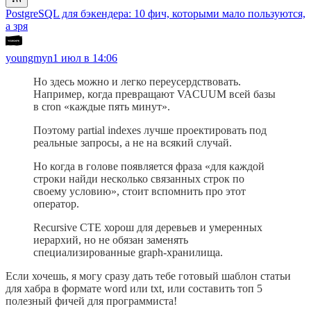
PostgreSQL для бэкендера: 10 фич, которыми мало пользуются,
а зря
youngmyn
1 июл в 14:06
Но здесь можно и легко переусердствовать.
Например, когда превращают VACUUM всей базы
в cron «каждые пять минут».
Поэтому partial indexes лучше проектировать под
реальные запросы, а не на всякий случай.
Но когда в голове появляется фраза «для каждой
строки найди несколько связанных строк по
своему условию», стоит вспомнить про этот
оператор.
Recursive CTE хорош для деревьев и умеренных
иерархий, но не обязан заменять
специализированные graph-хранилища.
Если хочешь, я могу сразу дать тебе готовый шаблон статьи
для хабра в формате word или txt, или составить топ 5
полезный фичей для программиста!