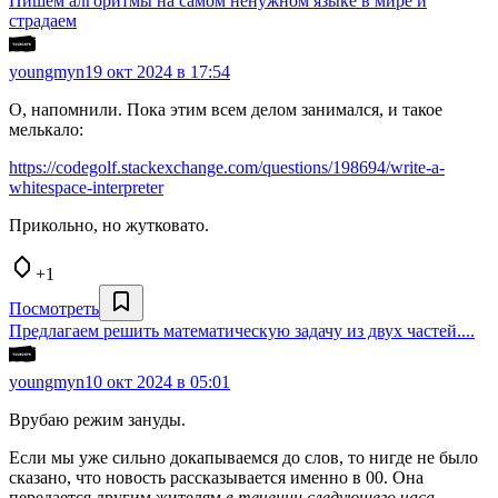
Пишем алгоритмы на самом ненужном языке в мире и
страдаем
youngmyn
19 окт 2024 в 17:54
О, напомнили. Пока этим всем делом занимался, и такое
мелькало:
https://codegolf.stackexchange.com/questions/198694/write-a-
whitespace-interpreter
Прикольно, но жутковато.
+1
Посмотреть
Предлагаем решить математическую задачу из двух частей....
youngmyn
10 окт 2024 в 05:01
Врубаю режим зануды.
Если мы уже сильно докапываемся до слов, то нигде не было
сказано, что новость рассказывается именно в 00. Она
передается другим жителям
в течении следующего часа.