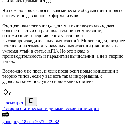
считались целыми и т.д.).
Язык мало вовлекался в академические обсуждения типовых
систем и не давал новых формализмов.
Фортран был очень популярным и используемым, однако
большей частью он развивал техники компиляции,
оптимизации, представления массивов и
высокопроизводительных вычислений. Многие идеи, позднее
повлияли на языки для научных вычислений (например, на
умпомянутый в статье APL). Но это вклад в
производительность и парадигмы вычислений, а не в теорию
типов.
Возможно я не прав, и язык превносил новые концепции в
теорию типов, если у вас есть такая информация, с
удовольствием послушаю и добавлю в статью.
0
Посмотреть
История статической и динамической типизации
youngmyn
18 сен 2025 в 09:32