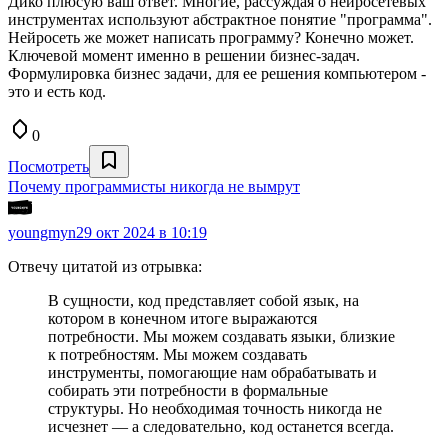
Дико плюсую ваш ответ. Многие, рассуждая о нейросетевых
инструментах используют абстрактное понятие "программа".
Нейросеть же может написать программу? Конечно может.
Ключевой момент именно в решении бизнес-задач.
Формулировка бизнес задачи, для ее решения компьютером -
это и есть код.
0
Посмотреть
Почему программисты никогда не вымрут
youngmyn
29 окт 2024 в 10:19
Отвечу цитатой из отрывка:
В сущности, код представляет собой язык, на
котором в конечном итоге выражаются
потребности. Мы можем создавать языки, близкие
к потребностям. Мы можем создавать
инструменты, помогающие нам обрабатывать и
собирать эти потребности в формальные
структуры. Но необходимая точность никогда не
исчезнет — а следовательно, код останется всегда.