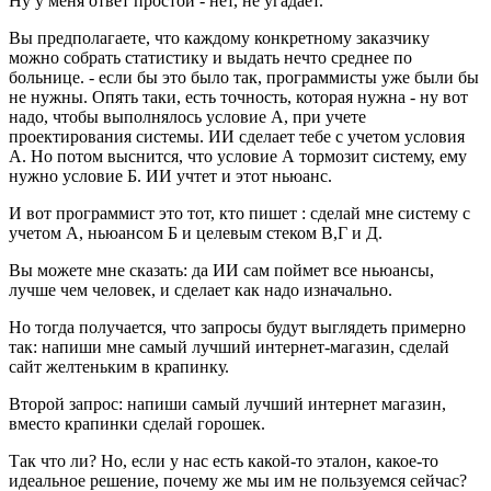
Ну у меня ответ простой - нет, не угадает.
Вы предполагаете, что каждому конкретному заказчику
можно собрать статистику и выдать нечто среднее по
больнице. - если бы это было так, программисты уже были бы
не нужны. Опять таки, есть точность, которая нужна - ну вот
надо, чтобы выполнялось условие А, при учете
проектирования системы. ИИ сделает тебе с учетом условия
А. Но потом выснится, что условие А тормозит систему, ему
нужно условие Б. ИИ учтет и этот ньюанс.
И вот программист это тот, кто пишет : сделай мне систему с
учетом А, ньюансом Б и целевым стеком В,Г и Д.
Вы можете мне сказать: да ИИ сам поймет все ньюансы,
лучше чем человек, и сделает как надо изначально.
Но тогда получается, что запросы будут выглядеть примерно
так: напиши мне самый лучший интернет-магазин, сделай
сайт желтеньким в крапинку.
Второй запрос: напиши самый лучший интернет магазин,
вместо крапинки сделай горошек.
Так что ли? Но, если у нас есть какой-то эталон, какое-то
идеальное решение, почему же мы им не пользуемся сейчас?