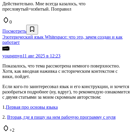
Действительно. Мне всегда казалось, что
пресловутый=избитый. Поправил
0
Посмотреть
Эзотерический язык Whitespace: что это, зачем создан и как
работает
youngmyn
11 авг 2025 в 12:23
Показалось, что тема рассмотрена немного поверхностно.
Хотя, как вводная наживка с историческим контекстом с
вики, пойдет.
Если кого-то заинтересовал язык и его конструкции, и хочется
разобраться подробнее (ну, вдруг), то рекомендую ознакомится
с двумя статьями за моим скромным авторством:
1.
Первая про основы языка
2.
Вторая, где я пишу на нем рабочую программу с нуля
+2