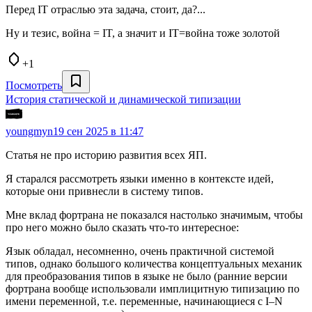
Перед IT отраслью эта задача, стоит, да?...
Ну и тезис, война = IT, а значит и IT=война тоже золотой
+1
Посмотреть
История статической и динамической типизации
youngmyn
19 сен 2025 в 11:47
Статья не про историю развития всех ЯП.
Я старался рассмотреть языки именно в контексте идей,
которые они привнесли в систему типов.
Мне вклад фортрана не показался настолько значимым, чтобы
про него можно было сказать что-то интересное:
Язык обладал, несомненно, очень практичной системой
типов, однако большого количества концептуальных механик
для преобразования типов в языке не было (ранние версии
фортрана вообще использовали имплицитную типизацию по
имени переменной, т.е. переменные, начинающиеся с I–N