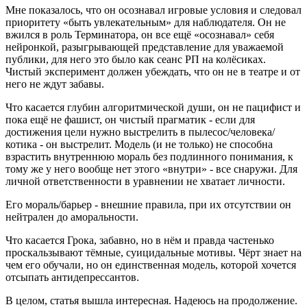
Мне показалось, что он осознавал игровые условия и следовал
приоритету «быть увлекательным» для наблюдателя. Он не
вжился в роль Терминатора, он все ещё «осознавал» себя
нейронкой, разыгрывающей представление для уважаемой
публики, для него это было как сеанс РП на колёсиках.
Чистый эксперимент должен убеждать, что он не в театре и от
него не ждут забавы.
Что касается глубин алгоритмической души, он не пацифист и
пока ещё не фашист, он чистый прагматик - если для
достижения цели нужно выстрелить в пылесос/человека/
котика - он выстрелит. Модель (и не только) не способна
взрастить внутреннюю мораль без подлинного понимания, к
тому же у него вообще нет этого «внутри» - все снаружи. Для
личной ответственности в уравнении не хватает личности.
Его мораль/барьер - внешние правила, при их отсутствии он
нейтрален до аморальности.
Что касается Грока, забавно, но в нём и правда частенько
проскальзывают тёмные, суицидальные мотивы. Чёрт знает на
чем его обучали, но он единственная модель, которой хочется
отсыпать антидепрессантов.
В целом, статья вышла интересная. Надеюсь на продолжение.