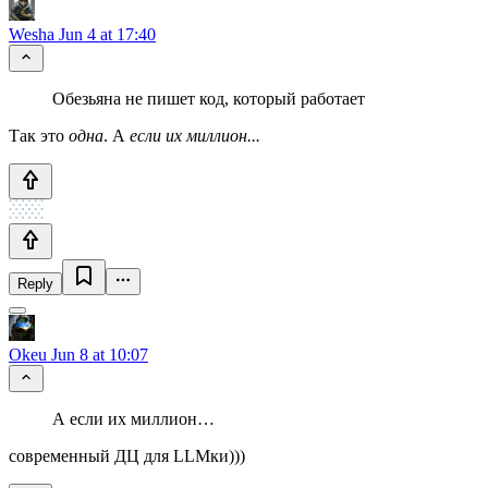
Wesha
Jun 4 at 17:40
Обезьяна не пишет код, который работает
Так это
одна
. А
если их миллион...
Reply
Okeu
Jun 8 at 10:07
А если их миллион…
современный ДЦ для LLMки)))