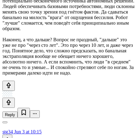
потенциально бесконечного источника автономных решений.
Людей обеспечивать базовыми потребностями, люди склонны
менять свою точку зрения под гнётом фактов. Да сдаваться
банально на милость "врага" от ощущения бессилия. Робот
"лучше" сломается, чем поведёт себя принципиально иным
образом.
Наконец, а что дальше? Вопрос не праздный, "дальше" это
уже не про "через сто лет". Это про через 10 лет, и даже через
год. Понятное дело, что сложно предсказать, но банальная
экстраполяция вообще не обещает ничего хорошего,
абсолютно ничего. А если вспомнить, что люди "в среднем"
не очень то и умные... И спокойно стреляют себе по ногам. За
примерами далеко идти не надо.
Reply
stg34
Jun 3 at 10:15