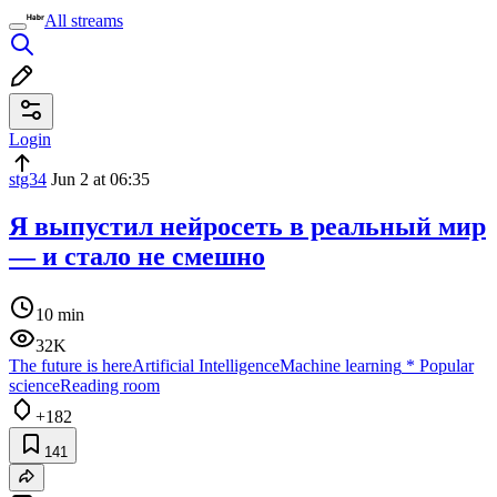
All streams
Login
stg34
Jun 2 at 06:35
Я выпустил нейросеть в реальный мир
— и стало не смешно
10 min
32K
The future is here
Artificial Intelligence
Machine learning
*
Popular
science
Reading room
+182
141