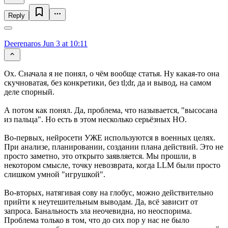
Reply
Deerenaros
Jun 3 at 10:11
Ох. Сначала я не понял, о чём вообще статья. Ну какая-то она
скучноватая, без конкретики, без tl;dr, да и вывод, на самом
деле спорный.
А потом как понял. Да, проблема, что называется, "высосана
из пальца". Но есть в этом несколько серьёзных НО.
Во-первых, нейросети УЖЕ используются в военных целях.
При анализе, планировании, создании плана действий. Это не
просто заметно, это открыто заявляется. Мы прошли, в
некотором смысле, точку невозврата, когда LLM были просто
слишком умной "игрушкой".
Во-вторых, натягивая сову на глобус, можно действительно
прийти к неутешительным выводам. Да, всё зависит от
запроса. Банальность зла неочевидна, но неоспорима.
Проблема только в том, что до сих пор у нас не было