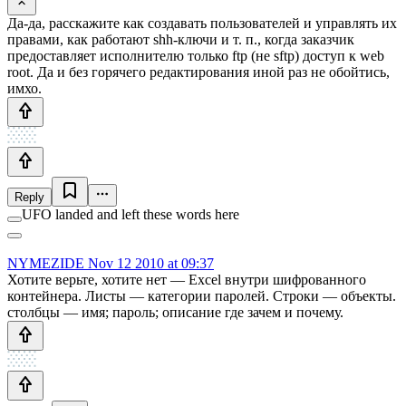
Да-да, расскажите как создавать пользователей и управлять их
правами, как работают shh-ключи и т. п., когда заказчик
предоставляет исполнителю только ftp (не sftp) доступ к web
root. Да и без горячего редактирования иной раз не обойтись,
имхо.
Reply
UFO landed and left these words here
NYMEZIDE
Nov 12 2010 at 09:37
Хотите верьте, хотите нет — Excel внутри шифрованного
контейнера. Листы — категории паролей. Строки — объекты.
столбцы — имя; пароль; описание где зачем и почему.