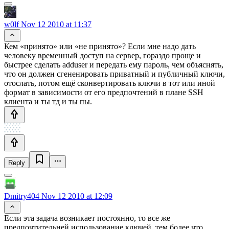
w0lf
Nov 12 2010 at 11:37
Кем «принято» или «не принято»? Если мне надо дать
человеку временный доступ на сервер, гораздо проще и
быстрее сделать adduser и передать ему пароль, чем объяснять,
что он должен сгененировать приватный и публичный ключи,
отослать, потом ещё сконвертировать ключи в тот или иной
формат в зависимости от его предпочтений в плане SSH
клиента и ты тд и ты пы.
Reply
Dmitry404
Nov 12 2010 at 12:09
Если эта задача возникает постоянно, то все же
предпочтительней использование ключей, тем более что