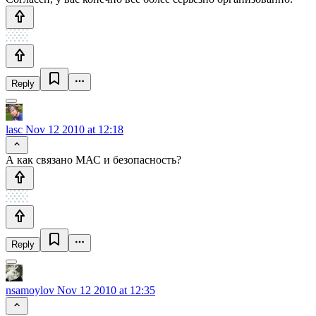
Reply
lasc
Nov 12 2010 at 12:18
А как связано МАС и безопасность?
Reply
nsamoylov
Nov 12 2010 at 12:35