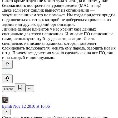
никто кроме отдела не может туда зайти. Да и потом у нас
безопасность построена на уровне железа (MAC и т.д.)
Даже если этот файлик вынесут из организации —
злоумышленникам это не поможет. Им тогда придется придти
подключиться к сети, к которой не доберешься кроме как из
здания или других зданий организации.
Личные данные клиентов у нас хранит база данных
специально для этого написанная. И многие ПО написанные
нами, используют эту базу для авторизации. И есть
специально написанная админка, которая позволяет
блокировать пользователя, менять ему пароль, заводить новых
и т.д. Причем все действия можно сделать как на все ПО, так
и на каждый индивидуально.
Reply
kylish
Nov 12 2010 at 10:06
Согласен, у вас конечно все более серьезно организованно.