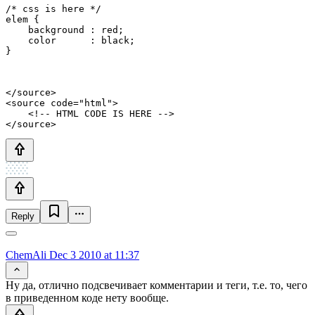
/* css is here */

elem {

    background : red;

    color      : black;

</source>

<source code="html">

    <!-- HTML CODE IS HERE -->

Reply
ChemAli
Dec 3 2010 at 11:37
Ну да, отлично подсвечивает комментарии и теги, т.е. то, чего
в приведенном коде нету вообще.