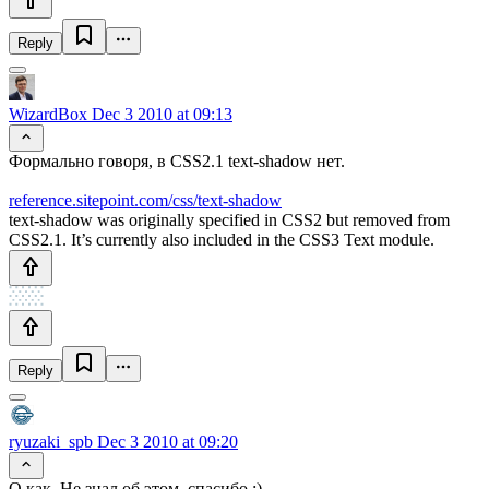
Reply
WizardBox
Dec 3 2010 at 09:13
Формально говоря, в CSS2.1 text-shadow нет.
reference.sitepoint.com/css/text-shadow
text-shadow was originally specified in CSS2 but removed from
CSS2.1. It’s currently also included in the CSS3 Text module.
Reply
ryuzaki_spb
Dec 3 2010 at 09:20
О как. Не знал об этом, спасибо :)