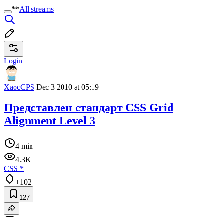
All streams
Login
XaocCPS
Dec 3 2010 at 05:19
Представлен стандарт CSS Grid
Alignment Level 3
4 min
4.3K
CSS
*
+102
127