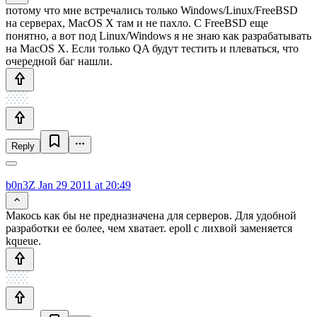
потому что мне встречались только Windows/Linux/FreeBSD
на серверах, MacOS X там и не пахло. С FreeBSD еще
понятно, а вот под Linux/Windows я не знаю как разрабатывать
на MacOS X. Если только QA будут тестить и плеваться, что
очередной баг нашли.
Reply
b0n3Z
Jan 29 2011 at 20:49
Макось как бы не предназначена для серверов. Для удобной
разработки ее более, чем хватает. epoll с лихвой заменяется
kqueue.