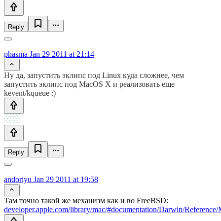
Reply
phasma
Jan 29 2011 at 21:14
Ну да, запустить эклипс под Linux куда сложнее, чем
запустить эклипс под MacOS X и реализовать еще
kevent/kqueue :)
Reply
andoriyu
Jan 29 2011 at 19:58
Там точно такой же механизм как и во FreeBSD:
developer.apple.com/library/mac/#documentation/Darwin/Reference