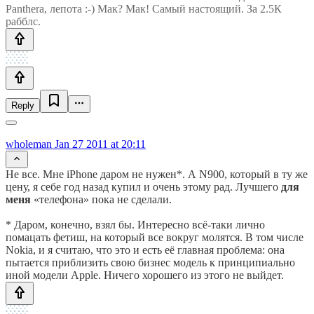
Panthera, лепота :-) Мак? Мак! Самый настоящий. За 2.5К
рабблс.
Reply
wholeman
Jan 27 2011 at 20:11
Не все. Мне iPhone даром не нужен*. А N900, который в ту же
цену, я себе год назад купил и очень этому рад. Лучшего
для
меня
«телефона» пока не сделали.
* Даром, конечно, взял бы. Интересно всё-таки лично
помацать фетиш, на который все вокруг молятся. В том числе
Nokia, и я считаю, что это и есть её главная проблема: она
пытается приблизить свою бизнес модель к принципиально
иной модели Apple. Ничего хорошего из этого не выйдет.