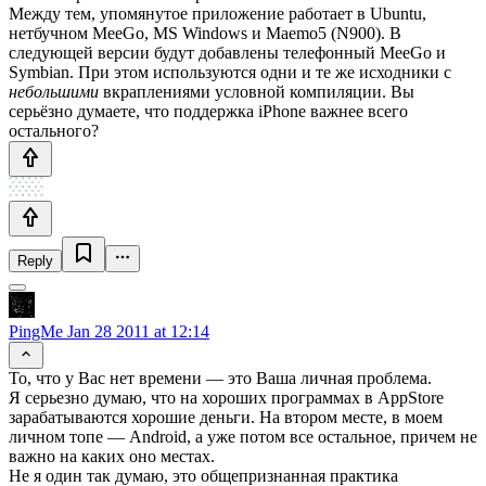
Между тем, упомянутое приложение работает в Ubuntu,
нетбучном MeeGo, MS Windows и Maemo5 (N900). В
следующей версии будут добавлены телефонный MeeGo и
Symbian. При этом используются одни и те же исходники с
небольшими
вкраплениями условной компиляции. Вы
серьёзно думаете, что поддержка iPhone важнее всего
остального?
Reply
PingMe
Jan 28 2011 at 12:14
То, что у Вас нет времени — это Ваша личная проблема.
Я серьезно думаю, что на хороших программах в AppStore
зарабатываются хорошие деньги. На втором месте, в моем
личном топе — Android, а уже потом все остальное, причем не
важно на каких оно местах.
Не я один так думаю, это общепризнанная практика