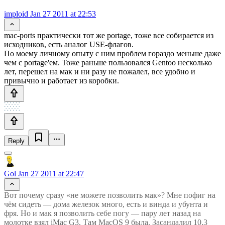
imploid
Jan 27 2011 at 22:53
mac-ports практически тот же portage, тоже все собирается из
исходников, есть аналог USE-флагов.
По моему личному опыту с ним проблем гораздо меньше даже
чем с portage'ем. Тоже раньше пользовался Gentoo несколько
лет, перешел на мак и ни разу не пожалел, все удобно и
привычно и работает из коробки.
Reply
Gol
Jan 27 2011 at 22:47
Вот почему сразу «не можете позволить мак»? Мне пофиг на
чём сидеть — дома железок много, есть и винда и убунта и
фря. Но и мак я позволить себе погу — пару лет назад на
молотке взял iMac G3. Там MacOS 9 была. Засандалил 10.3