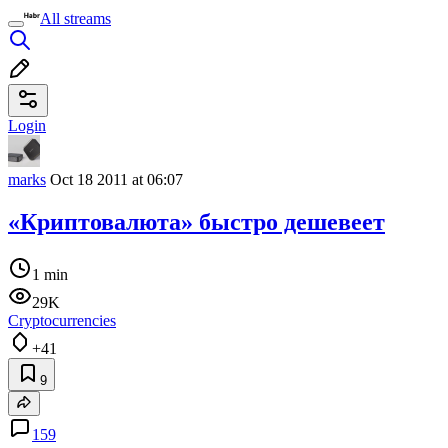
All streams
Login
marks
Oct 18 2011 at 06:07
«Криптовалюта» быстро дешевеет
1 min
29K
Cryptocurrencies
+41
9
159