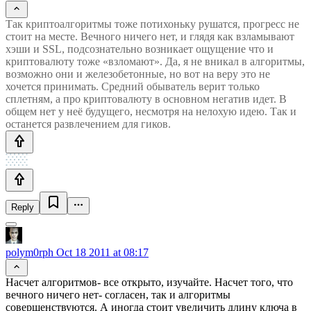
Так криптоалгоритмы тоже потихоньку рушатся, прогресс не
стоит на месте. Вечного ничего нет, и глядя как взламывают
хэши и SSL, подсознательно возникает ощущение что и
криптовалюту тоже «взломают». Да, я не вникал в алгоритмы,
возможно они и железобетонные, но вот на веру это не
хочется принимать. Средний обыватель верит только
сплетням, а про криптовалюту в основном негатив идет. В
общем нет у неё будущего, несмотря на нелохую идею. Так и
останется развлечением для гиков.
Reply
polym0rph
Oct 18 2011 at 08:17
Насчет алгоритмов- все открыто, изучайте. Насчет того, что
вечного ничего нет- согласен, так и алгоритмы
совершенствуются. А иногда стоит увеличить длину ключа в