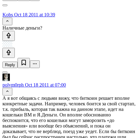
Kobs
Oct 18 2011 at 10:39
Наличные деньги?
Reply
polym0rph
Oct 18 2011 at 07:00
А я вот общаясь с людьми вижу, что биткоин решает вполне
конкретные задачи. Например, человек боится за свой стартап,
т.к. прибыль, которая так важна на данном этапе, идет на
кошельки ВМ и Я.Деньги. Он вполне обоснованно
беспокоится, что его кошельки могут заморозить «до
выяснения» или вообще без объяснений, и пока он
доказывает, что не верблюд, поезд уже уедет. Если бы биткоин
был бы сейчас распространен настолько, что платежи шли