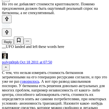
Но это не добавляет стоимости криптовалюте. Помимо
предложения должен быть ощутимый реальный спрос на
биткоины, а не спекулятивный.
Reply
UFO landed and left these words here
polym0rph
Oct 18 2011 at 07:50
С тем, что нельзя измерять стоимость биткоинов
затраченными на его генерацию ресурсами согласен, и про это
уже не раз
говорилось
. А вот про развод школьников
поспорю. У биткоина есть решения довольно актуальных для
многих проблем, например независимость от какого- либо
центра, способного заблокировать счета, стоимость их
определяется опять же самими потребителями, при некоторых
условиях- анонимность транзакций. Назовите какое- нибудь
платежное средство, которое можно свободно и легально