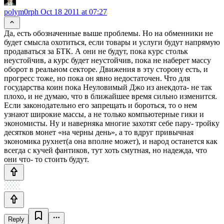
polym0rph
Oct 18 2011 at 07:27
Да, есть обозначенные выше проблемы. Но на обменники не
будет смысла охотиться, если товары и услуги будут напрямую
продаваться за БТК. А они не будут, пока курс стольк
неустойчив, а курс будет неустойчив, пока не наберет массу
оборот в реальном секторе. Движения в эту сторону есть, и
прогресс тоже, но пока он явно недостаточен. Что для
государства коин пока Неуловимый Джо из анекдота- не так
плохо, и не думаю, что в ближайшее время сильно изменится.
Если законодательно его запрещать и бороться, то о нем
узнают широкие массы, а не только компьютерные гики и
экономисты. Ну и наверняка многие захотят себе пару- тройку
десятков монет «на черны день», а то вдруг привычная
экономика рухнет(а она вполне может), и народ останется как
всегда с кучей фантиков, тут хоть смутная, но надежда, что
они что- то стоить будут.
Reply