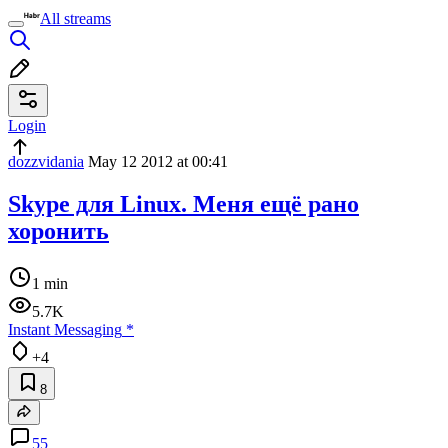
All streams
Login
dozzvidania
May 12 2012 at 00:41
Skype для Linux. Меня ещё рано
хоронить
1 min
5.7K
Instant Messaging
*
+4
8
55