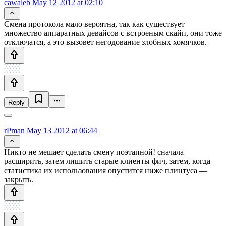
cawaleb
May 12 2012 at 02:10
Смена протокола мало вероятна, так как существует
множество аппаратных девайсов с встроеным скайп, они тоже
отключатся, а это вызовет негодование злобных хомячков.
Reply
rPman
May 13 2012 at 06:44
Никто не мешает сделать смену поэтапной! сначала
расширить, затем лишить старые клиенты фич, затем, когда
статистика их использования опустится ниже плинтуса —
закрыть.