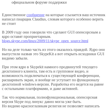
официальном форуме поддержки
Единственное
сообщение
на которые ссылается ваш источник
написал пиарщик Claudius, словам которого особенно верить
не стоит
В 2009 году они говорили что сделают GUI опенсорсным а
ядро оставят проприетарным.
blogs.skype.com/linux/2009/11/skype_open_source.html
Но на деле только часть из этого оказалось правдой. Ядро они
выпустили назвав это SkypeKit а вот открыть исходники GUI
видимо забыли.
При этом ядро в Skypekit намного продвинутей текущего
десктопного клиента, там есть и групповое видео, и
возможность подключаться к существующей конференции,
расшаривать экран, и вообще не уступает по функционалу
десктопной windows-версии. Разработка его ведется на равне
с остальными платформами, и даже активней.
Так что нормальная, полнофункциональная, опенсорсная
версия Skype под линукс давно могла уже быть.
Но видимо красноглазикам религия не позволяет написать