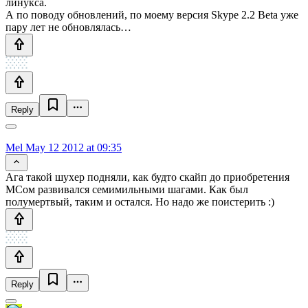
линукса.
А по поводу обновлений, по моему версия Skype 2.2 Beta уже
пару лет не обновлялась…
Reply
Mel
May 12 2012 at 09:35
Ага такой шухер подняли, как будто скайп до приобретения
МСом развивался семимильными шагами. Как был
полумертвый, таким и остался. Но надо же поистерить :)
Reply