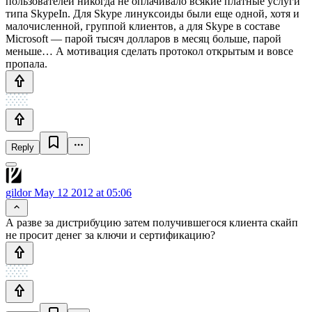
пользователей никогда не оплачивало всякие платные услуги
типа SkypeIn. Для Skype линуксоиды были еще одной, хотя и
малочисленной, группой клиентов, а для Skype в составе
Microsoft — парой тысяч долларов в месяц больше, парой
меньше… А мотивация сделать протокол открытым и вовсе
пропала.
Reply
gildor
May 12 2012 at 05:06
А разве за дистрибуцию затем получившегося клиента скайп
не просит денег за ключи и сертификацию?