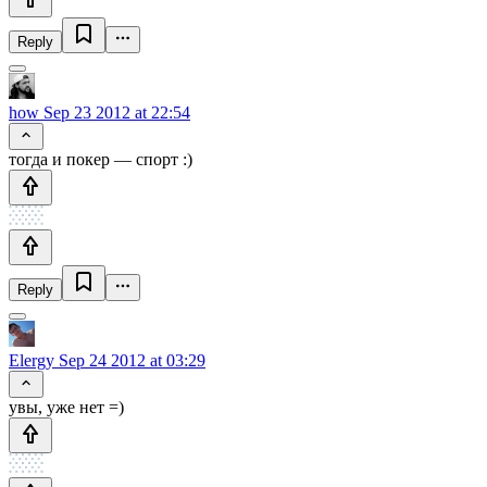
Reply
how
Sep 23 2012 at 22:54
тогда и покер — спорт :)
Reply
Elergy
Sep 24 2012 at 03:29
увы, уже нет =)