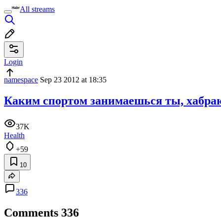
All streams
Login
namespace
Sep 23 2012 at 18:35
Каким спортом занимаешься ты, хабра
37K
Health
+59
10
336
Comments
336