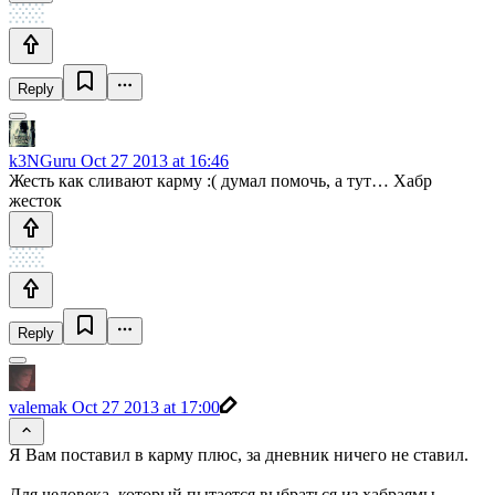
Reply
k3NGuru
Oct 27 2013 at 16:46
Жесть как сливают карму :( думал помочь, а тут… Хабр
жесток
Reply
valemak
Oct 27 2013 at 17:00
Я Вам поставил в карму плюс, за дневник ничего не ставил.
Для человека, который пытается выбраться из хабраямы,