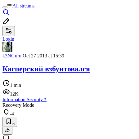
All streams
Login
k3NGuru
Oct 27 2013 at 15:39
Касперский взбунтовался
1 min
12K
Information Security
*
Recovery Mode
-4
5