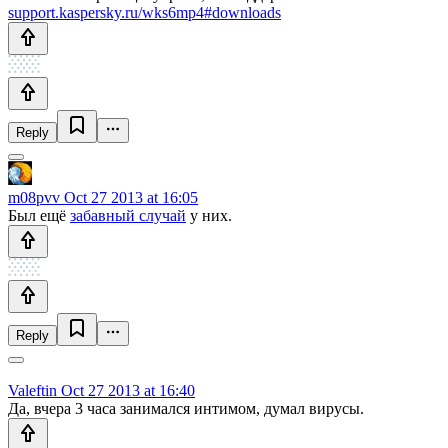
support.kaspersky.ru/wks6mp4#downloads
Reply
m08pvv
Oct 27 2013 at 16:05
Был ещё
забавный случай
у них.
Reply
Valeftin
Oct 27 2013 at 16:40
Да, вчера 3 часа занимался интимом, думал вирусы.