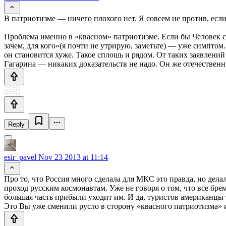
В патриотизме — ничего плохого нет. Я совсем не против, есл
Проблема именно в «квасном» патриотизме. Если бы Человек с
зачем, для кого»(я почти не утрирую, заметьте) — уже симптом.
он становится хуже. Такое сплошь и рядом. От таких заявлений
Гагарина — никаких доказательств не надо. Он же отечествен
Reply
esir_pavel
Nov 23 2013 at 11:14
Про то, что Россия много сделала для МКС это правда, но дел
проход русским космонавтам. Уже не говоря о том, что все бре
бо́льшая часть прибыли уходит им. И да, туристов американцы 
Это Вы уже сменили русло в сторону «квасного патриотизма»