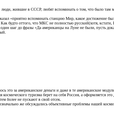
и люди, жившие в СССР, любят вспоминать о том, что было там 
казал «приятно вспоминать станцию Мир, какое достижение был
 Как будто оттого, что МКС не полностью русский(хотя, кстати, 
 один шаг до фразы «Да американцы на Луне не были, пусть дока
ный.
алось это за американские деньги и даже в те американские мо
мя космического туризма берет на себя Россия, а оформляется э
тем более не пускают в свой отсек.
 изначально же обсуждались объективные проблемы нашей косми