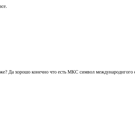
асе.
иже? Да хорошо конечно что есть МКС символ международнгого