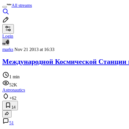
All streams
Login
marks
Nov 21 2013 at 16:33
Международной Космической Станции и
1 min
52K
Astronautics
+62
14
51