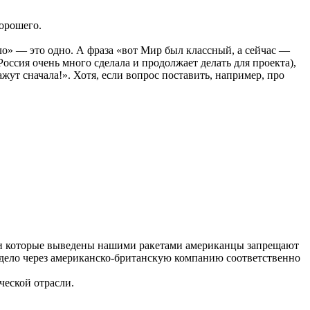
хорошего.
о» — это одно. А фраза «вот Мир был классный, а сейчас —
Россия очень много сделала и продолжает делать для проекта),
жут сначала!». Хотя, если вопрос поставить, например, про
дули которые выведены нашими ракетами американцы запрещают
то дело через американско-британскую компанию соответственно
ческой отрасли.