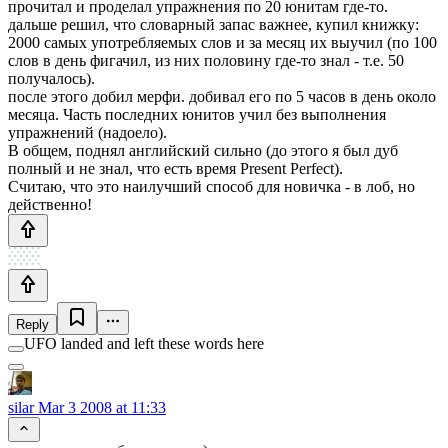
прочитал и проделал упражнения по 20 юнитам где-то.
дальше решил, что словарный запас важнее, купил книжку:
2000 самых употребляемых слов и за месяц их выучил (по 100
слов в день фигачил, из них половину где-то знал - т.е. 50
получалось).
после этого добил мерфи. добивал его по 5 часов в день около
месяца. Часть последних юнитов учил без выполнения
упражнений (надоело).
В общем, поднял английский сильно (до этого я был дуб
полный и не знал, что есть время Present Perfect).
Считаю, что это наилучший способ для новичка - в лоб, но
действенно!
Reply
UFO landed and left these words here
silar
Mar 3 2008 at 11:33