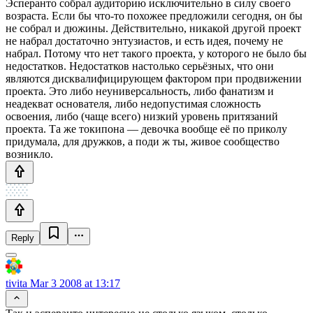
Эсперанто собрал аудиторию исключительно в силу своего
возраста. Если бы что-то похожее предложили сегодня, он бы
не собрал и дюжины. Действительно, никакой другой проект
не набрал достаточно энтузиастов, и есть идея, почему не
набрал. Потому что нет такого проекта, у которого не было бы
недостатков. Недостатков настолько серьёзных, что они
являются дисквалифицирующем фактором при продвижении
проекта. Это либо неуниверсальность, либо фанатизм и
неадекват основателя, либо недопустимая сложность
освоения, либо (чаще всего) низкий уровень притязаний
проекта. Та же токипона — девочка вообще её по приколу
придумала, для дружков, а поди ж ты, живое сообщество
возникло.
Reply
tivita
Mar 3 2008 at 13:17