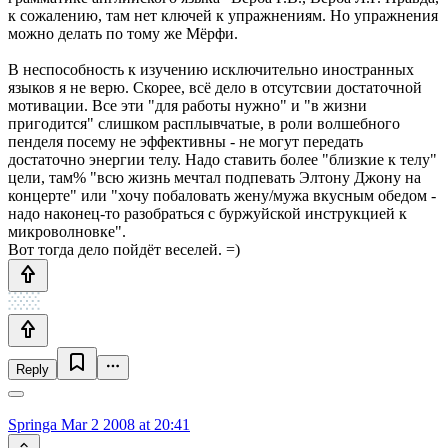
к сожалению, там нет ключей к упражнениям. Но упражнения
можно делать по тому же Мёрфи.
В неспособность к изучению исключительно иностранных
языков я не верю. Скорее, всё дело в отсутсвии достаточной
мотивации. Все эти "для работы нужно" и "в жизни
пригодится" слишком расплывчатые, в роли волшебного
пенделя посему не эффективны - не могут передать
достаточно энергии телу. Надо ставить более "близкие к телу"
цели, там% "всю жизнь мечтал подпевать Элтону Джону на
концерте" или "хочу побаловать жену/мужа вкусным обедом -
надо наконец-то разобраться с буржуйской инструкцией к
микроволновке".
Вот тогда дело пойдёт веселей. =)
Reply
Springa
Mar 2 2008 at 20:41