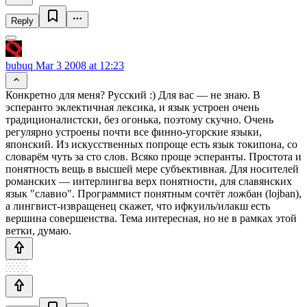
Reply
bubuq
Mar 3 2008 at 12:23
Конкретно для меня? Русский :) Для вас — не знаю. В
эсперанто эклектичная лексика, и язык устроен очень
традиционалистски, без огонька, поэтому скучно. Очень
регулярно устроены почти все финно-угорские языки,
японский. Из искусственных попроще есть язык токипона, со
словарём чуть за сто слов. Всяко проще эсперанты. Простота и
понятность вещь в высшей мере субъективная. Для носителей
романских — интерлингва верх понятности, для славянских
язык "славио". Программист понятным сочтёт ложбан (lojban),
а лингвист-извращенец скажет, что ифкуиль/илакш есть
вершина совершенства. Тема интересная, но не в рамках этой
ветки, думаю.