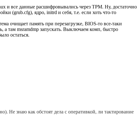
nux и все данные расшифровывались через TPM. Ну, достаточно
rub.cfg), ядро, initrd и себя, т.е. если хоть что-то
тема очищает память при перезагрузке, BIOS-то все-таки
ть, а там msramdmp запускать. Выключаем комп, быстро
ыло остаться.
но). Не знаю как обстоят дела с оперативкой, ли тактирование