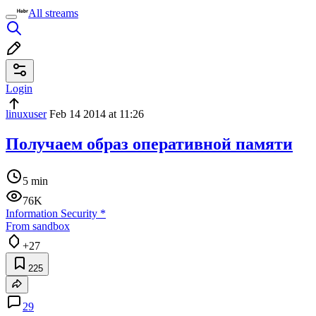
All streams
Login
linuxuser
Feb 14 2014 at 11:26
Получаем образ оперативной памяти
5 min
76K
Information Security
*
From sandbox
+27
225
29