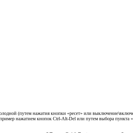
холодной (путем нажатия кнопки «ресет» или выключение\включе
ример нажатием кнопок Ctrl-Alt-Del или путем выбора пункта «п