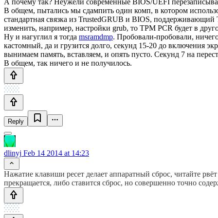
А почему так? Неужели современные BIOS/UEFI перезаписывают 
В общем, пытались мы сдампить один комп, в котором использо
стандартная связка из TrustedGRUB и BIOS, поддерживающий TPM
изменить, например, настройки grub, то TPM PCR будет в друг
Ну и нагуглил я тогда
msramdmp
. Пробовали-пробовали, ничего
кастомный, да и грузится долго, секунд 15-20 до включения э
вынимаем память, вставляем, и опять пусто. Секунд 7 на перес
В общем, так ничего и не получилось.
Reply
dlinyj
Feb 14 2014 at 14:23
Нажатие клавиши ресет делает аппаратный сброс, читайте рвёт 
прекращается, либо ставится сброс, но совершенно точно соде