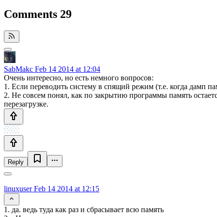
Comments
29
SabMakc
Feb 14 2014 at 12:04
Очень интересно, но есть немного вопросов:
1. Если переводить систему в спящий режим (т.е. когда дамп п
2. Не совсем понял, как по закрытию программы память остает
перезагрузке.
Reply
linuxuser
Feb 14 2014 at 12:15
1. да. ведь туда как раз и сбрасывает всю память