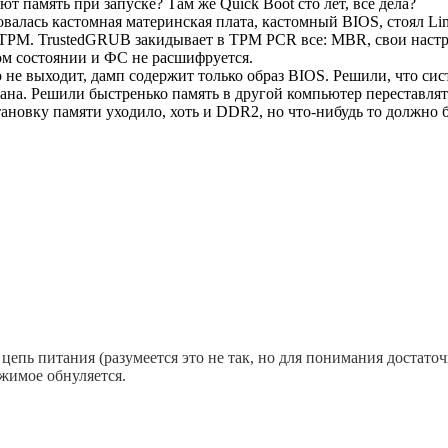
память при запуске? Там же Quick Boot сто лет, все дела?
валась кастомная материнская плата, кастомный BIOS, стоял Li
. TrustedGRUB закидывает в TPM PCR все: MBR, свои настройки (g
ом состоянии и ФС не расшифруется.
 не выходит, дамп содержит только образ BIOS. Решили, что сис
крана. Решили быстренько память в другой компьютер переставля
тановку памяти уходило, хоть и DDR2, но что-нибудь то должно б
цепь питания (разумеется это не так, но для понимания достаточ
ржимое обнуляется.