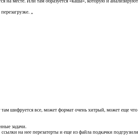
тся на месте. Или там образуется «каша», которую и анализирую
перезагрузке. „
т там шифруется все, может формат очень хитрый, может еще чт
нные задачи.
, ссылки на нее перезатерты и еще из файла подкачки подгрузил