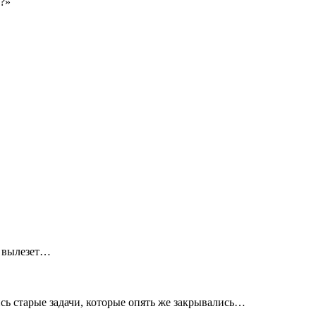
т?»
о вылезет…
ись старые задачи, которые опять же закрывались…