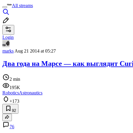
All streams
Login
marks
Aug 21 2014 at 05:27
Два года на Марсе — как выглядит Curi
2 min
195K
Robotics
Astronautics
+173
92
76