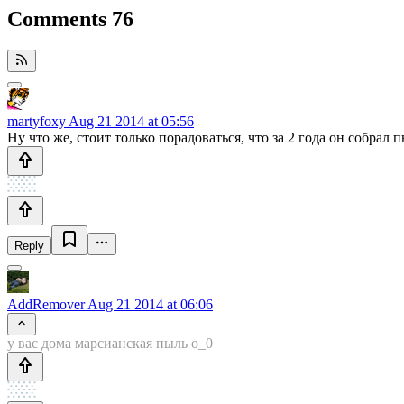
Comments
76
martyfoxy
Aug 21 2014 at 05:56
Ну что же, стоит только порадоваться, что за 2 года он собрал 
Reply
AddRemover
Aug 21 2014 at 06:06
у вас дома марсианская пыль о_0