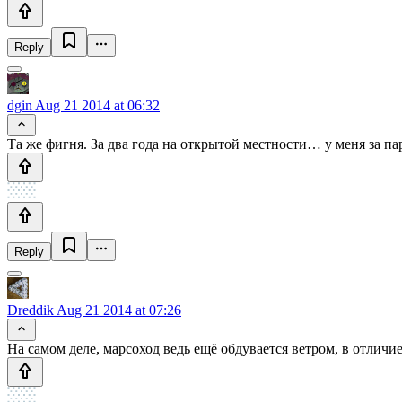
Reply
dgin
Aug 21 2014 at 06:32
Та же фигня. За два года на открытой местности… у меня за пар
Reply
Dreddik
Aug 21 2014 at 07:26
На самом деле, марсоход ведь ещё обдувается ветром, в отличи