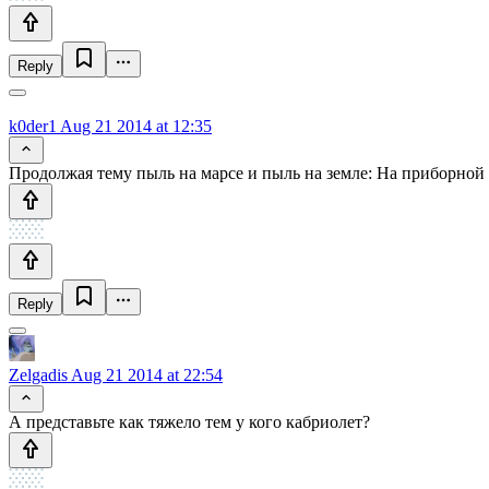
Reply
k0der1
Aug 21 2014 at 12:35
Продолжая тему пыль на марсе и пыль на земле: На приборной 
Reply
Zelgadis
Aug 21 2014 at 22:54
А представьте как тяжело тем у кого кабриолет?