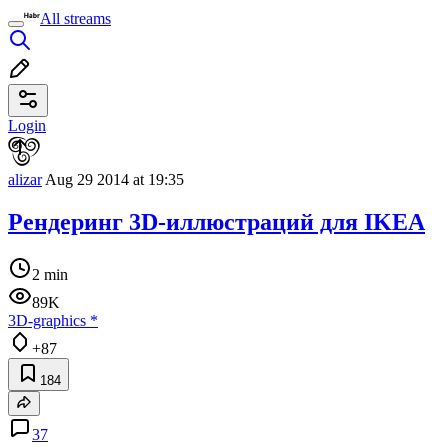
All streams
Login
alizar
Aug 29 2014 at 19:35
Рендеринг 3D-иллюстраций для IKEA
2 min
89K
3D-graphics
*
+87
184
37