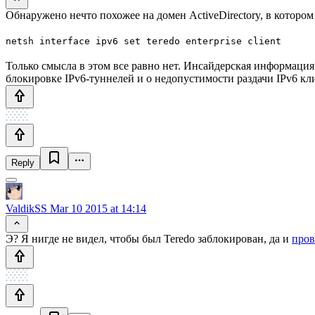
Обнаружено нечто похожее на домен ActiveDirectory, в котором T
netsh interface ipv6 set teredo enterprise client
Только смысла в этом все равно нет. Инсайдерская информаци
блокировке IPv6-туннелей и о недопустимости раздачи IPv6 к
Reply
ValdikSS
Mar 10 2015 at 14:14
Э? Я нигде не видел, чтобы был Teredo заблокирован, да и
пров