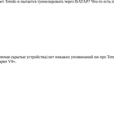
ет Teredo и пытается туннелировать через ISATAP? Что-то есть 
включая скрытые устройства) нет никаких упоминаний ни про Teredo
pter V9».