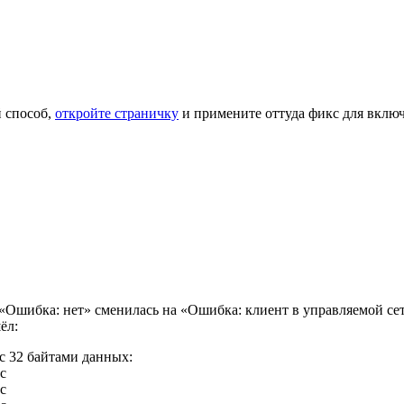
й способ,
откройте страничку
и примените оттуда фикс для включ
 «Ошибка: нет» сменилась на «Ошибка: клиент в управляемой сети»
ёл:
 с 32 байтами данных:
с
с