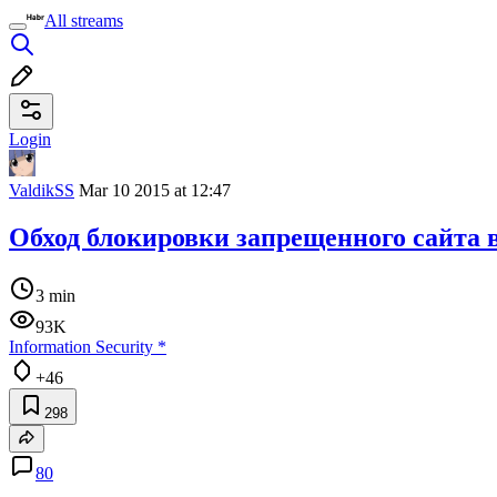
All streams
Login
ValdikSS
Mar 10 2015 at 12:47
Обход блокировки запрещенного сайта в
3 min
93K
Information Security
*
+46
298
80