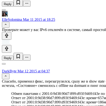
Reply
ElleSolomina
Mar 11 2015 at 18:25
Проверьте может у вас IPv6 отключён в системе, самый просто
Reply
DarkByte
Mar 12 2015 at 04:37
Спасибо, применил фикс, перезагрузился, сразу же в show state
исчезла, «Состояние» сменилось с offline на dormant и пинг пош
Обмен пакетами с 2001:0:9d38:90d7:899:d93f:9469:f43e по
Ответ от 2001:0:9d38:90d7:899:d93f:9469:f43e: время=657м
Ответ от 2001:0:9d38:90d7:899:d93f:9469:f43e: время=186м