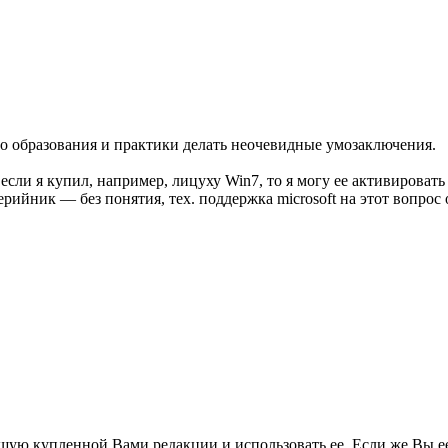
го образования и практики делать неочевидные умозаключения.
о если я купил, например, лицуху Win7, то я могу ее активирова
ерийник — без понятия, тех. поддержка microsoft на этот вопрос 
ую купленной Вами редакции и использовать ее. Если же Вы ее 