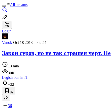
All streams
Login
Vanok
Oct 18 2013 at 09:54
Закон суров, но не так страшен черт. Н
13 min
30K
Legislation in IT
+32
82
36