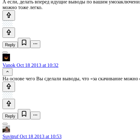
А если, делать вперед идущие выводы по вашим умозаключениям
можно тоже легко.
Reply
Vanok
Oct 18 2013 at 10:32
На основе чего Вы сделали выводы, что «за скачивание можно 
Reply
Suvitruf
Oct 18 2013 at 10:53