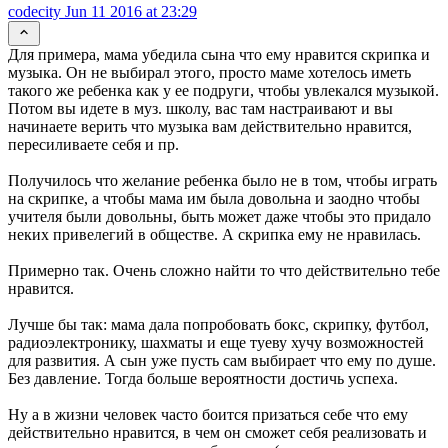
codecity
Jun 11 2016 at 23:29
Для примера, мама убедила сына что ему нравится скрипка и
музыка. Он не выбирал этого, просто маме хотелось иметь
такого же ребенка как у ее подруги, чтобы увлекался музыкой.
Потом вы идете в муз. школу, вас там настраивают и вы
начинаете верить что музыка вам действительно нравится,
пересиливаете себя и пр.
Получилось что желание ребенка было не в том, чтобы играть
на скрипке, а чтобы мама им была довольна и заодно чтобы
учителя были довольны, быть может даже чтобы это придало
неких привелегий в обществе. А скрипка ему не нравилась.
Примерно так. Очень сложно найти то что действительно тебе
нравится.
Лучше бы так: мама дала попробовать бокс, скрипку, футбол,
радиоэлектронику, шахматы и еще туеву хучу возможностей
для развития. А сын уже пусть сам выбирает что ему по душе.
Без давление. Тогда больше вероятности достичь успеха.
Ну а в жизни человек часто боится призаться себе что ему
действительно нравится, в чем он сможет себя реализовать и