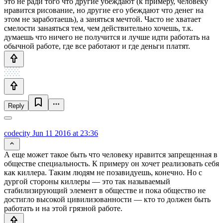
это не ради того что другие убеждают (к примеру, человеку
нравится рисование, но другие его убеждают что денег на
этом не заработаешь), а заняться мечтой. Часто не хватает
смелости занаяться тем, чем действительно хочешь, т.к.
думаешь что ничего не получится и лучше идти работать на
обычной работе, где все работают и где деньги платят.
Reply
codecity
Jun 11 2016 at 23:36
А еще может такое быть что человеку нравится запрещенная в
обществе специальность. К примеру он хочет реализовать себя
как киллера. Таким людям не позавидуешь, конечно. Но с
дургой стороны киллеры — это так называемый
стабилизирующий элемент в обществе и пока общество не
достигло высокой цивилизованности — кто то должен быть
работать и на этой грязной работе.