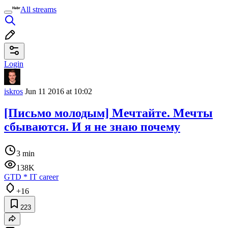
All streams
Login
iskros
Jun 11 2016 at 10:02
[Письмо молодым] Мечтайте. Мечты
сбываются. И я не знаю почему
3 min
138K
GTD
*
IT career
+16
223