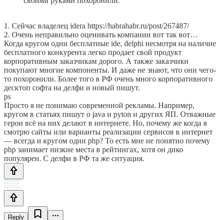
своими руками похоронили.
1. Сейчас владелец idera https://habrahabr.ru/post/267487/
2. Очень неправильно оценивать компании вот так вот…
Когда кругом одни бесплатные ide, delphi несмотря на наличие
бесплатного конкурента легко продает свой продукт
корпоративным заказчикам дорого. А также заказчики
покупают многие компоненты. И даже не знают, что они чего-
то похоронили. Более того в РФ очень много корпоративного
десктоп софта на делфи и новый пишут.
ps
Просто я не понимаю современной рекламы. Например,
кругом в статьях пишут о java и pyton и других ЯП. Отважные
герои всё на них делают в интернете. Но, почему же когда я
смотрю сайты или варианты реализации сервисов в интернет
— всегда и кругом один php? То есть мне не понятно почему
php занимает низкие места в рейтингах, хотя он дико
популярен. С делфи в РФ та же ситуация.
Reply