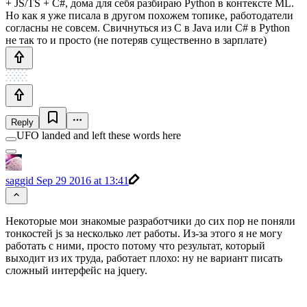
+ JS/TS + C#, дома для себя разбираю Python в контексте ML.
Но как я уже писала в другом похожем топике, работодатели
согласны не совсем. Свичнуться из С в Java или C# в Python
не так то и просто (не потеряв существенно в зарплате)
Reply
UFO landed and left these words here
saggid
Sep 29 2016 at 13:41
Некоторые мои знакомые разработчики до сих пор не поняли
тонкостей js за несколько лет работы. Из-за этого я не могу
работать с ними, просто потому что результат, который
выходит из их труда, работает плохо: ну не вариант писать
сложный интерфейс на jquery.