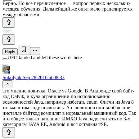
Верно. Но всё перечисленное — вопрос первых нескольких
месяцев обучения. Дальнейщий же опыт мало транслируется
между областями.
Reply
UFO landed and left these words here
Sokolyuk
Sep 28 2016 at 08:33
это мнение новичка. Oracle vs Google. В Андроиде свой байт-
код Dalvik, и куча ограничений по использованию
возможностей Java, например избегать enum. Фитчи из Java 8
только в том году появились. А с лолипопа они вообще при
инсталле байткод компилят в нормальный машинный код. Так
что общее только название. ИМХО Java надо считать по 3-м
категориям JAVA EE, Android и вся остальная/SE.