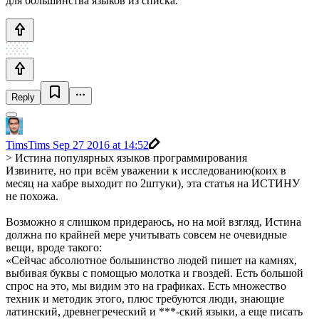
для большинства языков из списка.
Reply
TimsTims
Sep 27 2016 at 14:52
> Истина популярных языков программирования
Извините, но при всём уважении к исследованию(коих в
месяц на хабре выходит по 2штуки), эта статья на ИСТИНУ
не похожа.
Возможно я слишком придераюсь, но на мой взгляд, Истина
должна по крайней мере учитывать совсем не очевидные
вещи, вроде такого:
«Сейчас абсолютное большинство людей пишет на камнях,
выбивая буквы с помощью молотка и гвоздей. Есть большой
спрос на это, мы видим это на графиках. Есть множество
техник и методик этого, плюс требуются люди, знающие
латинский, древнегреческий и ***-ский языки, а еще писать