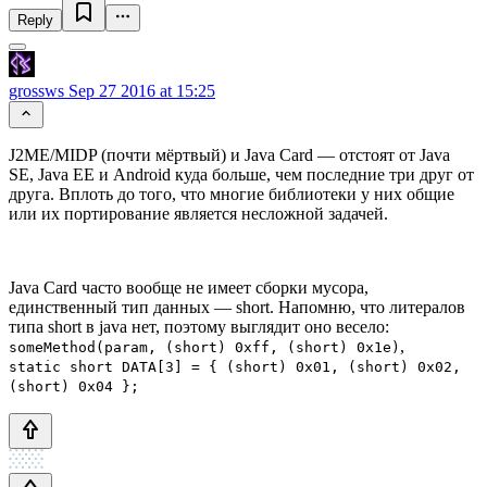
Reply
grossws
Sep 27 2016 at 15:25
J2ME/MIDP (почти мёртвый) и Java Card — отстоят от Java
SE, Java EE и Android куда больше, чем последние три друг от
друга. Вплоть до того, что многие библиотеки у них общие
или их портирование является несложной задачей.
Java Card часто вообще не имеет сборки мусора,
единственный тип данных — short. Напомню, что литералов
типа short в java нет, поэтому выглядит оно весело:
,
someMethod(param, (short) 0xff, (short) 0x1e)
static short DATA[3] = { (short) 0x01, (short) 0x02,
(short) 0x04 };