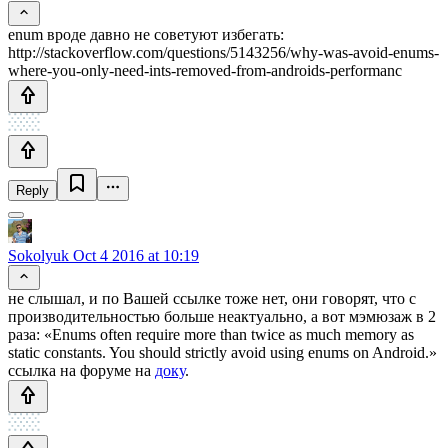
enum вроде давно не советуют избегать:
http://stackoverflow.com/questions/5143256/why-was-avoid-enums-
where-you-only-need-ints-removed-from-androids-performanc
Reply
Sokolyuk
Oct 4 2016 at 10:19
не слышал, и по Вашей ссылке тоже нет, они говорят, что с
производительностью больше неактуально, а вот мэмюзаж в 2
раза: «Enums often require more than twice as much memory as
static constants. You should strictly avoid using enums on Android.»
ссылка на форуме на
доку
.