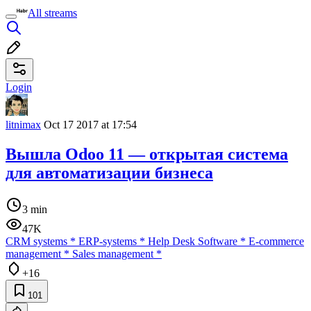
All streams
Login
litnimax
Oct 17 2017 at 17:54
Вышла Odoo 11 — открытая система
для автоматизации бизнеса
3 min
47K
CRM systems
*
ERP-systems
*
Help Desk Software
*
E-commerce
management
*
Sales management
*
+16
101