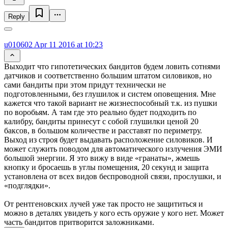
Reply
u010602
Apr 11 2016 at 10:23
Выходит что гипотетических бандитов будем ловить сотнями
датчиков и соответственно большим штатом силовиков, но
сами бандиты при этом придут технически не
подготовленными, без глушилок и систем оповещения. Мне
кажется что такой вариант не жизнеспособный т.к. из пушки
по воробьям. А там где это реально будет подходить по
калибру, бандиты принесут с собой глушилки ценой 20
баксов, в большом количестве и расставят по периметру.
Выход из строя будет выдавать расположение силовиков. И
может служить поводом для автоматического излучения ЭМИ
большой энергии. Я это вижу в виде «гранаты», жмешь
кнопку и бросаешь в углы помещения, 20 секунд и защита
установлена от всех видов беспроводной связи, прослушки, и
«подглядки».
От рентгеновских лучей уже так просто не защититься и
можно в деталях увидеть у кого есть оружие у кого нет. Может
часть бандитов притворится заложниками.