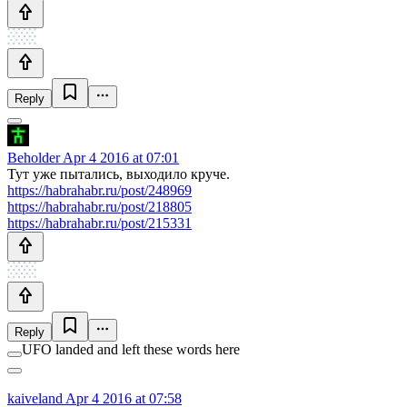
Reply
Beholder
Apr 4 2016 at 07:01
Тут уже пытались, выходило круче.
https://habrahabr.ru/post/248969
https://habrahabr.ru/post/218805
https://habrahabr.ru/post/215331
Reply
UFO landed and left these words here
kaiveland
Apr 4 2016 at 07:58