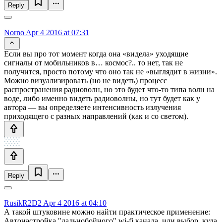
Reply
Norno
Apr 4 2016 at 07:31
Если вы про тот момент когда она «видела» уходящие
сигналы от мобильников в… космос?.. то нет, так не
получится, просто потому что оно так не «выглядит в жизни».
Можно визуализировать (но не видеть) процесс
распространения радиоволн, но это будет что-то типа волн на
воде, либо именно видеть радиоволны, но тут будет как у
автора — вы определяете интенсивность излучения
приходящего с разных направлений (как и со светом).
Reply
RusikR2D2
Apr 4 2016 at 04:10
А такой штуковине можно найти практическое применение:
Автонастройка "дальнобойного" wi-fi канала, или выбор, куда