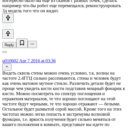
Интересно было бы еще из сканов с разных точек, сделать
например что-бы робот еще перемещался, реконструировать
3д модель того что он видит.
Reply
u010602
Apr 7 2016 at 03:36
Видеть сквозь стены можно очень условно, т.к. волны на
частоте 2.4ГГЦ сильно рассеиваются, стены и человек будут
как очень матовое мутное стекло. Различить детали будет не
проще чем увидеть кости кисти подставив мощный фонарик к
кисти. Можно посмотреть по спектру поглощения и
отражения материалов, те что хорошо поглощают на этой
частоте будут черными, те что хорошо отражают — белыми.
Остальное будет размытой серой массой. Кроме того на этих
частотах можно легко попасть в экстремумы волновой
функции, т.е. яркость излучения будет сильно меняться от
вашего положения в комнате, представьте вы идете по