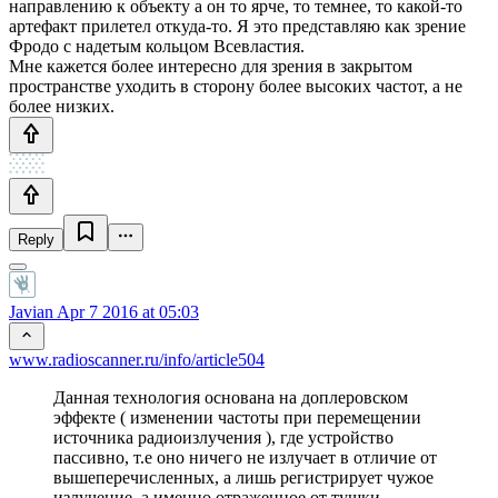
направлению к объекту а он то ярче, то темнее, то какой-то
артефакт прилетел откуда-то. Я это представляю как зрение
Фродо с надетым кольцом Всевластия.
Мне кажется более интересно для зрения в закрытом
пространстве уходить в сторону более высоких частот, а не
более низких.
Reply
Javian
Apr 7 2016 at 05:03
www.radioscanner.ru/info/article504
Данная технология основана на доплеровском
эффекте ( изменении частоты при перемещении
источника радиоизлучения ), где устройство
пассивно, т.е оно ничего не излучает в отличие от
вышеперечисленных, а лишь регистрирует чужое
излучение, а именно отраженное от тушки