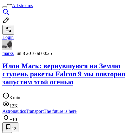
All streams
Login
marks
Jun 8 2016 at 00:25
Илон Маск: вернувшуюся на Землю
ступень ракеты Falcon 9 мы повторно
запустим этой осенью
3 min
12K
Astronautics
Transport
The future is here
+10
12