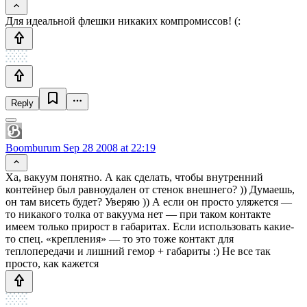
Для идеальной флешки никаких компромиссов! (:
Reply
Boomburum
Sep 28 2008 at 22:19
Ха, вакуум понятно. А как сделать, чтобы внутренний
контейнер был равноудален от стенок внешнего? )) Думаешь,
он там висеть будет? Уверяю )) А если он просто уляжется —
то никакого толка от вакуума нет — при таком контакте
имеем только прирост в габаритах. Если использовать какие-
то спец. «крепления» — то это тоже контакт для
теплопередачи и лишний гемор + габариты :) Не все так
просто, как кажется