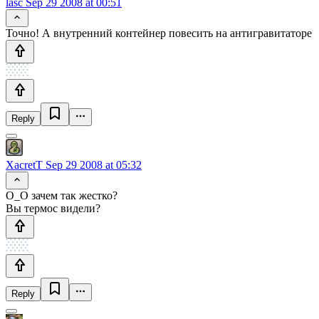
lasc
Sep 29 2008 at 00:51
Точно! А внутренний контейнер повесить на антигравитаторе
Reply
XacretT
Sep 29 2008 at 05:32
О_О зачем так жестко?
Вы термос видели?
Reply