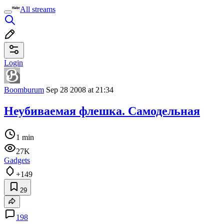
All streams
Login
Boomburum
Sep 28 2008 at 21:34
Неубиваемая флешка. Самодельная
1 min
27K
Gadgets
+149
29
198