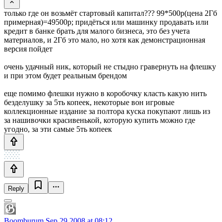
только где он возьмёт стартовый капитал??? 99*500р(цена 2Гб
примерная)=49500р; придёться или машинку продавать или
кредит в банке брать для малого бизнеса, это без учета
материалов, и 2Гб это мало, но хотя как демонстрационная
версия пойдет
очень удачный ник, который не стыдно гравернуть на флешку
и при этом будет реальным брендом
еще помимо флешки нужно в коробочку класть какую нить
безделушку за 5ть копеек, некоторые вон игровые
коллекционные издание за полтора куска покупают лишь из
за нашивочки красивенькой, которую купить можно где
угодно, за эти самые 5ть копеек
Reply
Boomburum
Sep 29 2008 at 08:12