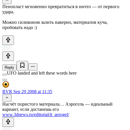
Пенопласт мгновенно превратиться в ничто — от первого
удара.
Можно силиконом залить наверно, материалов куча,
пробовать надо :)
Reply
UFO landed and left these words here
BVR
Sep 29 2008 at 11:35
Насчёт пористого материала… Аэрогель — идеальный
вариант, если достанешь его
www.3dnews.ru/editorial/it_aerogel/