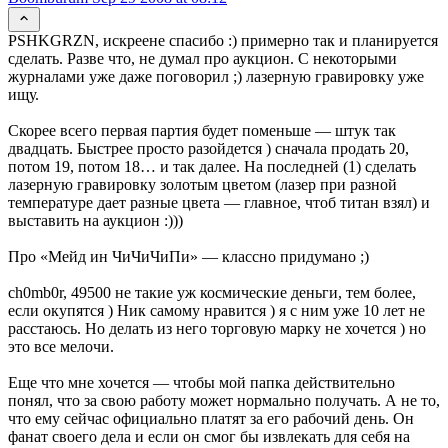
PSHKGRZN, искреене спасибо :) примерно так и планируется
сделать. Разве что, не думал про аукцион. С некоторыми
журналами уже даже поговорил ;) лазерную гравировку уже
ищу.
Скорее всего первая партия будет поменьше — штук так
двадцать. Быстрее просто разойдется ) сначала продать 20,
потом 19, потом 18… и так далее. На последней (1) сделать
лазерную гравировку золотым цветом (лазер при разной
температуре дает разные цвета — главное, чтоб титан взял) и
выставить на аукцион :)))
Про «Мейд ин ЧиЧиЧиПи» — классно придумано ;)
ch0mb0r, 49500 не такие уж космические деньги, тем более,
если окупятся ) Ник самому нравится ) я с ним уже 10 лет не
расстаюсь. Но делать из него торговую марку не хочется ) но
это все мелочи.
Еще что мне хочется — чтобы мой папка действительно
понял, что за свою работу может нормально получать. А не то,
что ему сейчас официально платят за его рабочий день. Он
фанат своего дела и если он смог бы извлекать для себя на