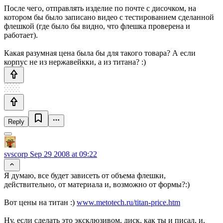
После чего, отправлять изделие по почте с дисочком, на
котором бы было записано видео с тестированием сделанной
флешкой (где было бы видно, что флешка проверена и
работает).
Какая разумная цена была бы для такого товара? А если
корпус не из нержавейкки, а из титана? :)
Reply
svscorp
Sep 29 2008 at 09:22
Я думаю, все будет зависеть от объема флешки,
действительно, от материала и, возможно от формы?:)
Вот цены на титан :)
www.metotech.ru/titan-price.htm
Ну, если сделать это эксклюзивом, диск, как ты и писал, и,