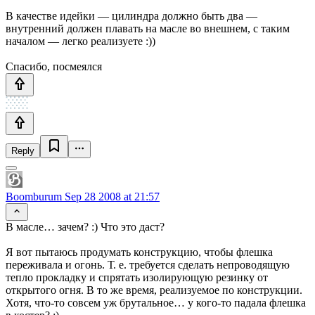
В качестве идейки — цилиндра должно быть два —
внутренний должен плавать на масле во внешнем, с таким
началом — легко реализуете :))
Спасибо, посмеялся
Reply
Boomburum
Sep 28 2008 at 21:57
В масле… зачем? :) Что это даст?
Я вот пытаюсь продумать конструкцию, чтобы флешка
переживала и огонь. Т. е. требуется сделать непроводящую
тепло прокладку и спрятать изолирующую резинку от
открытого огня. В то же время, реализуемое по конструкции.
Хотя, что-то совсем уж брутальное… у кого-то падала флешка