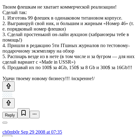
Твоим флешкам не хватает коммерческой реализации!
Сделай так:
1. Изготовь 99 флешек в одинаковом титановом корпусе.
2. Выгравируй свой ник, и большим и жирным «Номер 46» (т.
е. порядковый номер флешки)
3. Сделай простенький он-лайн аукцион (хабраюзеры тебе в
помощь!)
4. Пришли в редакцию 5ти ITшных журналов по тестовому-
подарочному экземпляру на обзор
5. Распиарь везде из в нете (в том числе и за бугром — для них
сделай вариант с «Made in USSR»)
6. Продавай их по 100$ за 4Gb, 150$ за 8 Gb и 300$ за 16Gb!!!
Удачи твоему новому бизнесу!!! /искренне!/
Reply
ch0mb0r
Sep 29 2008 at 07:35