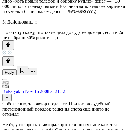
либо «хоть новый телефон и обновку куплю» денег — ~30
000, либо «а почему бы мне 30% не отдать, ведь без картинки
и сумочки бы не было» денег — %%%$$$??? ;)
3) Действовать. ;)
По опыту скажу, что такие дела до суда не доходят, если в 2а
не выбрано 30% роялти… ;)
Reply
Kukalyakin
Nov 16 2008 at 21:12
Собственно, так автор и сделает. Притом, досудебный
претензионный порядок решения спора еще никто не
отменял.
Не буду говорить за автора-картинки, но тут мне кажется
предмет спора серьезный. Одно дело — повесить картинку на