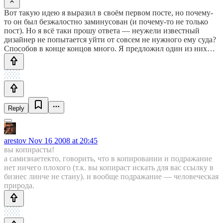
Вот такую идею я выразил в своём первом посте, но почему-
то он был безжалостно заминусован (и почему-то не только
пост). Но я всё таки прошу ответа — неужели известный
дизайнер не попытается уйти от совсем не нужного ему суда?
Способов в конце концов много. Я предложил один из них…
Reply
arestov
Nov 16 2008 at 20:45
вы копирасты!
а самизнаетекто, говорить, что в копировании и подражание
нет ничего плохого (т.к. вы копираст искать для вас ссылку в
бизнес линче не стану). и вообще подражание — человеческая
природа.