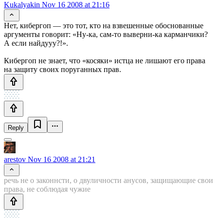
Kukalyakin
Nov 16 2008 at 21:16
Нет, кибергоп — это тот, кто на взвешенные обоснованные
аргументы говорит: «Ну-ка, сам-то выверни-ка карманчики?
А если найдууу?!».
Кибергоп не знает, что «косяки» истца не лишают его права
на защиту своих поруганных прав.
Reply
arestov
Nov 16 2008 at 21:21
речь не о законнсти, о двуличности анусов, защищающие свои
права, не соблюдая чужие