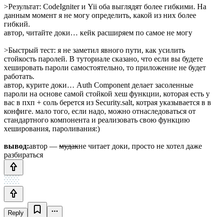
>Результат: CodeIgniter и Yii оба выглядят более гибкими. На
данным момент я не могу определить, какой из них более
гибкий.
автор, читайте доки… кейк расширяем по самое не могу
>Быстрый тест: я не заметил явного пути, как усилить
стойкость паролей. В туториале сказано, что если вы будете
хешировать пароли самостоятельно, то приложение не будет
работать.
автор, курите доки… Auth Component делает засоленные
пароли на основе самой стойкой хеш функции, которая есть у
вас в пхп + соль берется из Security.salt, котрая указывается в в
конфиге. мало того, если надо, можно отнаследоваться от
стандартного компонента и реализовать свою функцию
хеширования, пароливания:)
вывод:
автор —
мудак
не читает доки, просто не хотел даже
разбираться
Reply