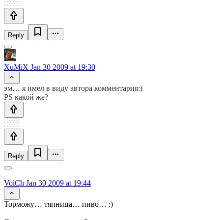
Reply
XuMiX
Jan 30 2009 at 19:30
эм… я имел в виду автора комментария:)
PS какой же?
Reply
VolCh
Jan 30 2009 at 19:44
Торможу… тяпница… пиво… :)