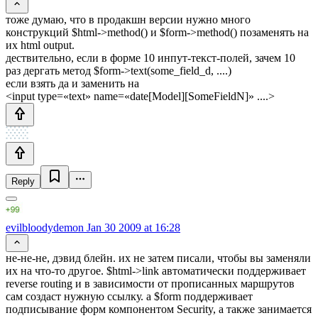
тоже думаю, что в продакшн версии нужно много
конструкций $html->method() и $form->method() позаменять на
их html output.
дествительно, если в форме 10 инпут-текст-полей, зачем 10
раз дергать метод $form->text(some_field_d, ....)
если взять да и заменить на
<input type=«text» name=«date[Model][SomeFieldN]» ....>
Reply
evilbloodydemon
Jan 30 2009 at 16:28
не-не-не, дэвид блейн. их не затем писали, чтобы вы заменяли
их на что-то другое. $html->link автоматически поддерживает
reverse routing и в зависимости от прописанных маршрутов
сам создаст нужную ссылку. а $form поддерживает
подписывание форм компонентом Security, а также занимается