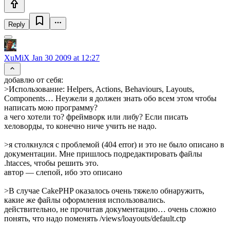
Reply
XuMiX
Jan 30 2009 at 12:27
добавлю от себя:
>Использование: Helpers, Actions, Behaviours, Layouts,
Components… Неужели я должен знать обо всем этом чтобы
написать мою программу?
а чего хотели то? фреймворк или либу? Если писать
хеловорды, то конечно ниче учить не надо.
>я столкнулся с проблемой (404 error) и это не было описано в
документации. Мне пришлось подредактировать файлы
.htacces, чтобы решить это.
автор — слепой, ибо это описано
>В случае CakePHP оказалось очень тяжело обнаружить,
какие же файлы оформления использовались.
действительно, не прочитав документацию… очень сложно
понять, что надо поменять /views/loayouts/default.ctp