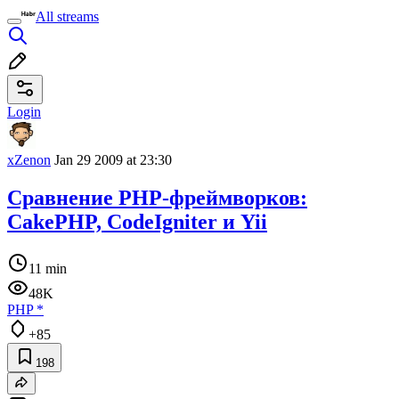
All streams
Login
xZenon
Jan 29 2009 at 23:30
Сравнение PHP-фреймворков:
CakePHP, CodeIgniter и Yii
11 min
48K
PHP
*
+85
198