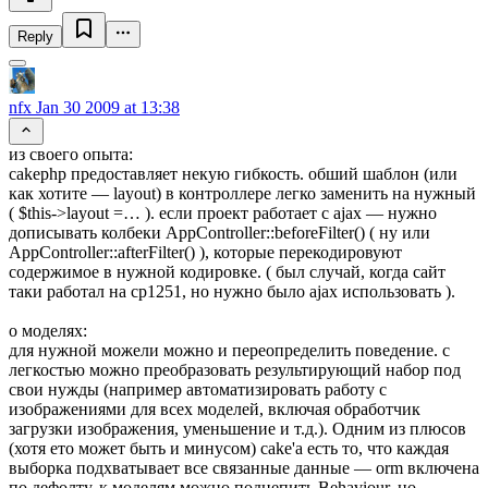
Reply
nfx
Jan 30 2009 at 13:38
из своего опыта:
cakephp предоставляет некую гибкость. обший шаблон (или
как хотите — layout) в контроллере легко заменить на нужный
( $this->layout =… ). если проект работает с ajax — нужно
дописывать колбеки AppController::beforeFilter() ( ну или
AppController::afterFilter() ), которые перекодировуют
содержимое в нужной кодировке. ( был случай, когда сайт
таки работал на cp1251, но нужно было ajax использовать ).
о моделях:
для нужной можели можно и переопределить поведение. с
легкостью можно преобразовать результирующий набор под
свои нужды (например автоматизировать работу с
изображениями для всех моделей, включая обработчик
загрузки изображения, уменьшение и т.д.). Одним из плюсов
(хотя ето может быть и минусом) cake'а есть то, что каждая
выборка подхватывает все связанные данные — orm включена
по дефолту. к моделям можно подцепить Behaviour, но…