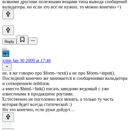
всякими другими полезными вещами типа вывода сообщений
валидатора. но если это все не нужно, то можно конечно =)
Reply
jctim
Jan 30 2009 at 17:46
не, я же говорю про $form->text() а не про $form->input().
Последний конечно же занимается и сообщениями валидатора
и сотворением лейблов.
а вместо $html->link() писать заведомо ведомый с уже
известными в продакшене роутами.
Естественно не поголовно все менять, а только ту часть
которая будет всегда статической :)
Но это конечно, если руки дойдут…