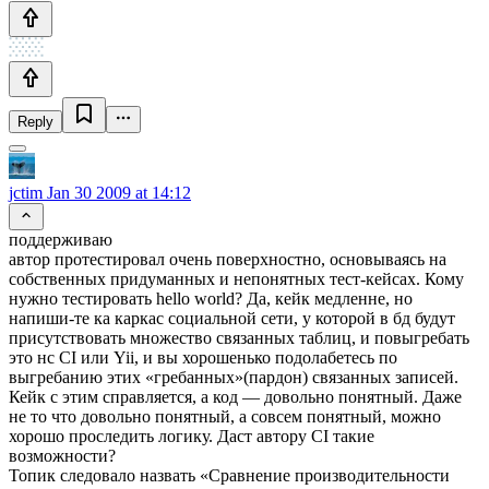
Reply
jctim
Jan 30 2009 at 14:12
поддерживаю
автор протестировал очень поверхностно, основываясь на
собственных придуманных и непонятных тест-кейсах. Кому
нужно тестировать hello world? Да, кейк медленне, но
напиши-те ка каркас социальной сети, у которой в бд будут
присутствовать множество связанных таблиц, и повыгребать
это нс CI или Yii, и вы хорошенько подолабетесь по
выгребанию этих «гребанных»(пардон) связанных записей.
Кейк с этим справляется, а код — довольно понятный. Даже
не то что довольно понятный, а совсем понятный, можно
хорошо проследить логику. Даст автору CI такие
возможности?
Топик следовало назвать «Сравнение производительности