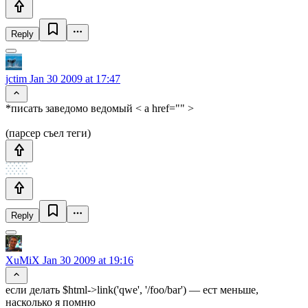
Reply
jctim
Jan 30 2009 at 17:47
*писать заведомо ведомый < a href="" >
(парсер съел теги)
Reply
XuMiX
Jan 30 2009 at 19:16
если делать $html->link('qwe', '/foo/bar') — ест меньше,
насколько я помню