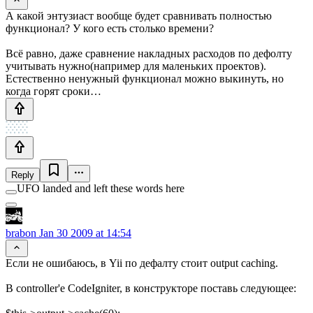
А какой энтузиаст вообще будет сравнивать полностью
функционал? У кого есть столько времени?
Всё равно, даже сравнение накладных расходов по дефолту
учитывать нужно(например для маленьких проектов).
Естественно ненужный функционал можно выкинуть, но
когда горят сроки…
Reply
UFO landed and left these words here
brabon
Jan 30 2009 at 14:54
Если не ошибаюсь, в Yii по дефалту стоит output caching.
В controller'e CodeIgniter, в конструкторе поставь следующее: