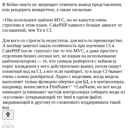
В Кейке никто не запрещает отменить вывод представления,
или рендерить конкретное, а также несколько
>Оба используют шаблон MVC, но не кажутся очень
строгими в этом плане. CakePHP намного больше зависит от
соглашений, чем Yii и CI.
Для кого-то строгость недостаток, для кого-то преимущество.
А вообще заметил такую особенность при изучении CI и
CakePHP после «трупхп» (не то что MVC, а даже простого
отделения бизнес-логики нет, не взирая на использование
шаблонизаторов) — те, кто сначала разберется с кейком (а
порог вхождения у него действительно выше), потом пишут
понятный код на CI, а вот если наоборот, то в коде CI бывает
очень сложно разобраться. Ладно с моделями, когда модель
выполняет только функцию обертки для БД, а в контроллерах,
например, вычисляется FirstName+' '+LastName, но вот когда
начинают (а начинают часто)в контроллерах собирать виды из
«кусочков» (открывающий тег html в одном файле,
закрывающий в другом) то сложновато поддерживать такой
код