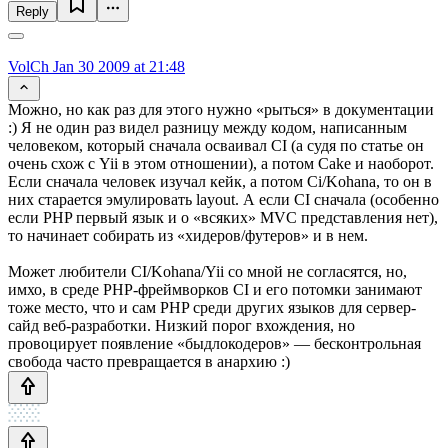
Reply
VolCh
Jan 30 2009 at 21:48
Можно, но как раз для этого нужно «рыться» в документации
:) Я не один раз видел разницу между кодом, написанным
человеком, который сначала осваивал CI (а судя по статье он
очень схож с Yii в этом отношении), а потом Cake и наоборот.
Если сначала человек изучал кейк, а потом Ci/Kohana, то он в
них старается эмулировать layout. А если CI сначала (особенно
если PHP первый язык и о «всяких» MVC представления нет),
то начинает собирать из «хидеров/футеров» и в нем.
Может любители CI/Kohana/Yii со мной не согласятся, но,
имхо, в среде PHP-фреймворков CI и его потомки занимают
тоже место, что и сам PHP среди других языков для сервер-
сайд веб-разработки. Низкий порог вхождения, но
провоцирует появление «быдлокодеров» — бесконтрольная
свобода часто превращается в анархию :)