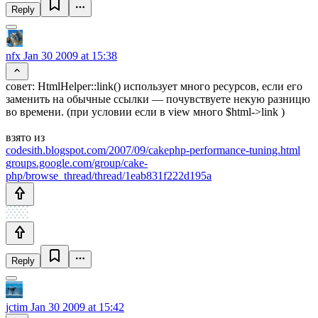
Reply
nfx
Jan 30 2009 at 15:38
совет: HtmlHelper::link() использует много ресурсов, если его
заменить на обычные ссылки — почувствуете некую разницю
во времени. (при условии если в view много $html->link )
взято из
codesith.blogspot.com/2007/09/cakephp-performance-tuning.html
groups.google.com/group/cake-
php/browse_thread/thread/1eab831f222d195a
Reply
jctim
Jan 30 2009 at 15:42