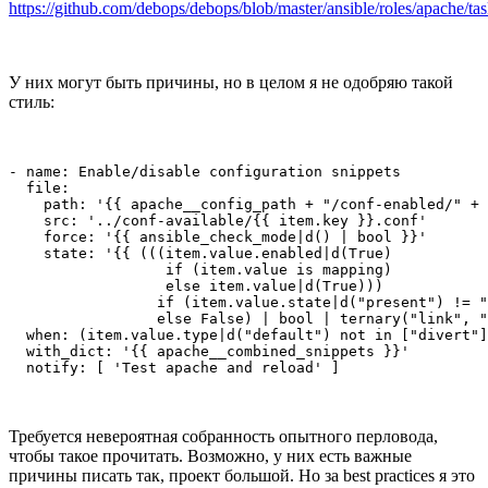
https://github.com/debops/debops/blob/master/ansible/roles/apache/ta
У них могут быть причины, но в целом я не одобряю такой
стиль:
- name: Enable/disable configuration snippets

  file:

    path: '{{ apache__config_path + "/conf-enabled/" + 
    src: '../conf-available/{{ item.key }}.conf'

    force: '{{ ansible_check_mode|d() | bool }}'

    state: '{{ (((item.value.enabled|d(True)

                  if (item.value is mapping)

                  else item.value|d(True)))

                 if (item.value.state|d("present") != "
                 else False) | bool | ternary("link", "
  when: (item.value.type|d("default") not in ["divert"]
  with_dict: '{{ apache__combined_snippets }}'

  notify: [ 'Test apache and reload' ]
Требуется невероятная собранность опытного перловода,
чтобы такое прочитать. Возможно, у них есть важные
причины писать так, проект большой. Но за best practices я это