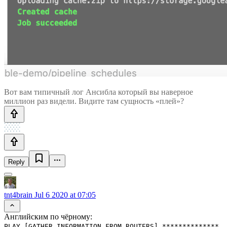
Вот вам типичный лог Ансибла который вы наверное
миллион раз видели. Видите там сущность «плей»?
Reply
tnt4brain
Jul 6 2020 at 07:05
Английским по чёрному:
PLAY [GATHER INFORMATION FROM ROUTERS] **************