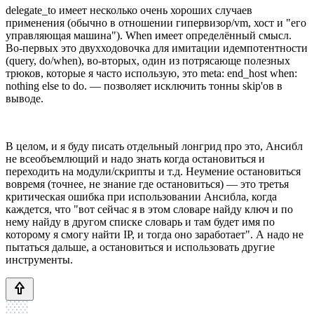
delegate_to имеет несколько очень хороших случаев
применения (обычно в отношении гипервизор/vm, хост и "его
управляющая машина"). When имеет определённый смысл.
Во-первых это двухходовочка для имитации идемпотентности
(query, do/when), во-вторых, один из потрясающе полезных
трюков, которые я часто использую, это meta: end_host when:
nothing else to do. — позволяет исключить тонны skip'ов в
выводе.
В целом, и я буду писать отдельный лонгрид про это, Ансибл
не всеобъемлющий и надо знать когда остановиться и
переходить на модули/скрипты и т.д. Неумение остановиться
вовремя (точнее, не знание где остановиться) — это третья
критическая ошибка при использовании Ансибла, когда
каждется, что "вот сейчас я в этом словаре найду ключ и по
нему найду в другом списке словарь и там будет имя по
которому я смогу найти IP, и тогда оно заработает". А надо не
пытаться дальше, а остановиться и использовать другие
инструменты.