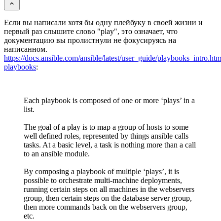
Если вы написали хотя бы одну плейбуку в своей жизни и
первый раз слышите слово "play", это означает, что
документацию вы пролистнули не фокусируясь на
написанном.
https://docs.ansible.com/ansible/latest/user_guide/playbooks_intro.ht
playbooks
:
Each playbook is composed of one or more ‘plays’ in a
list.
The goal of a play is to map a group of hosts to some
well defined roles, represented by things ansible calls
tasks. At a basic level, a task is nothing more than a call
to an ansible module.
By composing a playbook of multiple ‘plays’, it is
possible to orchestrate multi-machine deployments,
running certain steps on all machines in the webservers
group, then certain steps on the database server group,
then more commands back on the webservers group,
etc.