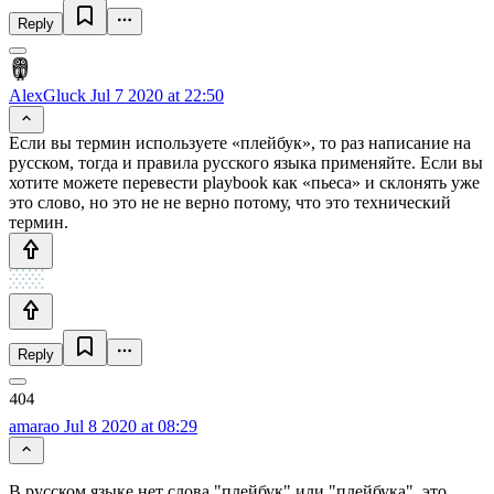
Reply
AlexGluck
Jul 7 2020 at 22:50
Если вы термин используете «плейбук», то раз написание на
русском, тогда и правила русского языка применяйте. Если вы
хотите можете перевести playbook как «пьеса» и склонять уже
это слово, но это не не верно потому, что это технический
термин.
Reply
amarao
Jul 8 2020 at 08:29
В русском языке нет слова "плейбук" или "плейбука", это