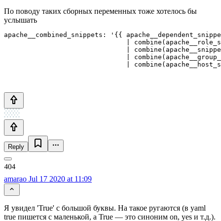
По поводу таких сборных переменных тоже хотелось бы
услышать
apache__combined_snippets: '{{ apache__dependent_snippe
                               | combine(apache__role_s
                               | combine(apache__snippe
                               | combine(apache__group_
                               | combine(apache__host_s
Reply
amarao
Jul 17 2020 at 11:09
Я увидел 'True' с большой буквы. На такое ругаются (в yaml
true пишется с маленькой, а True — это синоним on, yes и т.д.).