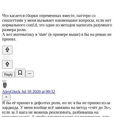
Что касается сборки переменных вместе, паттерн со
снипеттами у меня вызывает наименьшие вопросы, если нет
нормального conf.d, это один из методов написать разумного
размера роли.
А вот математику в 'state' (в примере выше) я бы на ревью не
принял.
Reply
AlexGluck
Jul 18 2020 at 00:32
Я бы её принял в дефолтах роли, но src я бы не принял из-за
хардкода. У меня вообще всё завязано на метод «счёт до 3х»,
если за 3 шага не можешь реализовать, разбиваешь на
меньшие куски. А чтобы кроличья нора не получилась, там