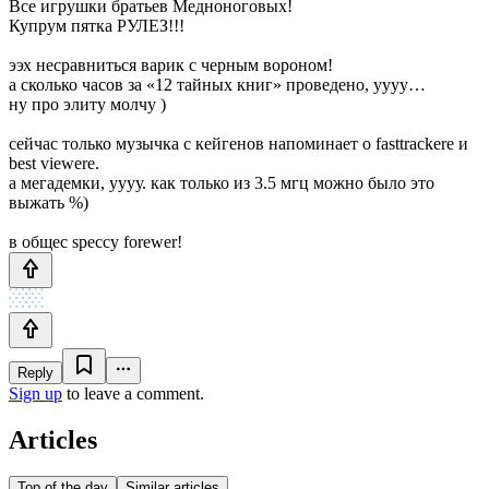
Все игрушки братьев Медноноговых!
Купрум пятка РУЛЕЗ!!!
ээх несравниться варик с черным вороном!
а сколько часов за «12 тайных книг» проведено, уууу…
ну про элиту молчу )
сейчас только музычка с кейгенов напоминает о fasttrackere и
best viewere.
а мегадемки, уууу. как только из 3.5 мгц можно было это
выжать %)
в общес speccy forewer!
Reply
Sign up
to leave a comment.
Articles
Top of the day
Similar articles