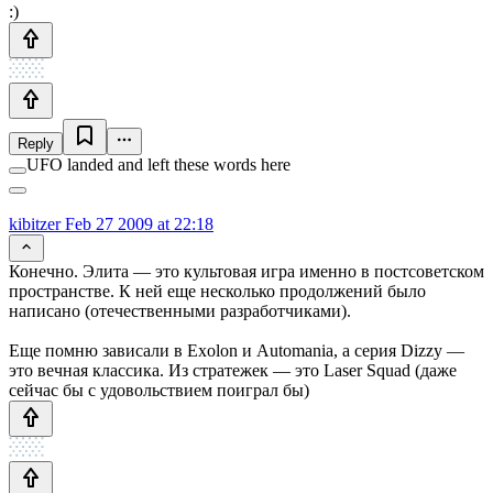
:)
Reply
UFO landed and left these words here
kibitzer
Feb 27 2009 at 22:18
Конечно. Элита — это культовая игра именно в постсоветском
пространстве. К ней еще несколько продолжений было
написано (отечественными разработчиками).
Еще помню зависали в Exolon и Automania, а серия Dizzy —
это вечная классика. Из стратежек — это Laser Squad (даже
сейчас бы с удовольствием поиграл бы)