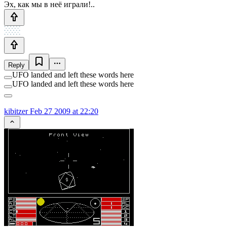
Эх, как мы в неё играли!..
Reply
UFO landed and left these words here
UFO landed and left these words here
kibitzer
Feb 27 2009 at 22:20