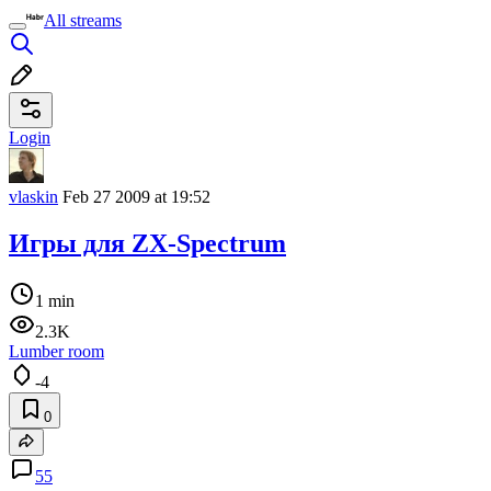
All streams
Login
vlaskin
Feb 27 2009 at 19:52
Игры для ZX-Spectrum
1 min
2.3K
Lumber room
-4
0
55