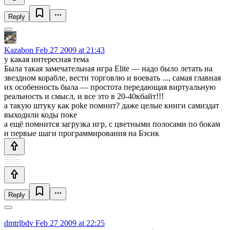
Reply
Kazabon
Feb 27 2009 at 21:43
у какая интересная тема
Была такая замечательная игра Elite — надо было летать на
звездном корабле, вести торговлю и воевать ..., самая главная
их особенность была — простота передающая виртуальную
реальность и смысл, и все это в 20-40кбайт!!!
а такую штуку как poke помнит? даже целые книги самиздат
выходили коды поке
а ещё помнится загрузка игр, с цветными полосами по бокам
и первые шаги программирования на Бэсик
Reply
dmtrlbdv
Feb 27 2009 at 22:25