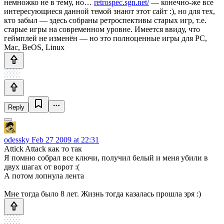
немножко не в тему, но…
retrospec.sgn.net/
— конечно-же все
интересующиеся данной темой знают этот сайт :), но для тех,
кто забыл — здесь собраны ретроспективы старых игр, т.е.
старые игры на современном уровне. Имеется ввиду, что
геймплей не изменён — но это полноценные игры для PC,
Mac, BeOS, Linux
Reply
odessky
Feb 27 2009 at 22:31
Attick Attack как то так
Я помню собрал все ключи, получил белый и меня убили в
двух шагах от ворот :(
А потом лопнула лента
Мне тогда было 8 лет. Жизнь тогда казалась прошла зря :)