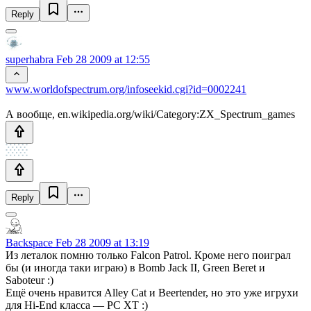
Reply
superhabra
Feb 28 2009 at 12:55
www.worldofspectrum.org/infoseekid.cgi?id=0002241
А вообще, en.wikipedia.org/wiki/Category:ZX_Spectrum_games
Reply
Backspace
Feb 28 2009 at 13:19
Из леталок помню только Falcon Patrol. Кроме него поиграл
бы (и иногда таки играю) в Bomb Jack II, Green Beret и
Saboteur :)
Ещё очень нравится Alley Cat и Beertender, но это уже игрухи
для Hi-End класса — PC XT :)