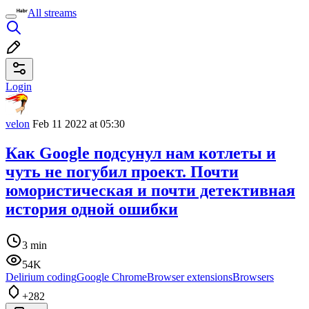
All streams
Login
velon
Feb 11 2022 at 05:30
Как Google подсунул нам котлеты и
чуть не погубил проект. Почти
юмористическая и почти детективная
история одной ошибки
3 min
54K
Delirium coding
Google Chrome
Browser extensions
Browsers
+282