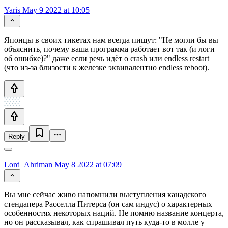
Yaris
May 9 2022 at 10:05
Японцы в своих тикетах нам всегда пишут: "Не могли бы вы
объяснить, почему ваша программа работает вот так (и логи
об ошибке)?" даже если речь идёт о crash или endless restart
(что из-за близости к железке эквивалентно endless reboot).
Reply
Lord_Ahriman
May 8 2022 at 07:09
Вы мне сейчас живо напомнили выступления канадского
стендапера Расселла Питерса (он сам индус) о характерных
особенностях некоторых наций. Не помню название концерта,
но он рассказывал, как спрашивал путь куда-то в молле у