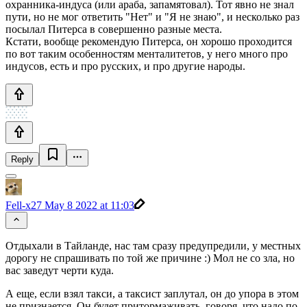
охранника-индуса (или араба, запамятовал). Тот явно не знал
пути, но не мог ответить "Нет" и "Я не знаю", и несколько раз
посылал Питерса в совершенно разные места.
Кстати, вообще рекомендую Питерса, он хорошо проходится
по вот таким особенностям менталитетов, у него много про
индусов, есть и про русских, и про другие народы.
Reply
Fell-x27
May 8 2022 at 11:03
Отдыхали в Тайланде, нас там сразу предупредили, у местных
дорогу не спрашивать по той же причине :) Мол не со зла, но
вас заведут черти куда.
А еще, если взял такси, а таксист заплутал, он до упора в этом
не признается. Он будет притормаживать, говоря, что надо по