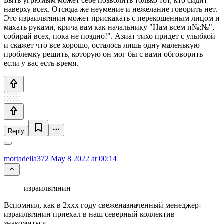
Быть угрюмым может себе позволить только тот, кто сидит
наверху всех. Отсюда же неумение и нежелание говорить нет.
Это израильтянин может прискакать с перекошенным лицом и
махать руками, крича вам как начальнику "Нам всем п№;№",
собирай всех, пока не поздно!". Азиат тихо придет с улыбкой
и скажет что все хорошо, осталось лишь одну маленькую
проблемку решить, которую он мог бы с вами обговорить
если у вас есть время.
Reply
mortadella372
May 8 2022 at 00:14
израильтянин
Вспомнил, как в 2ххх году свеженазначенный менеджер-
израильтянин приехал в наш северный коллектив
знакомиться.