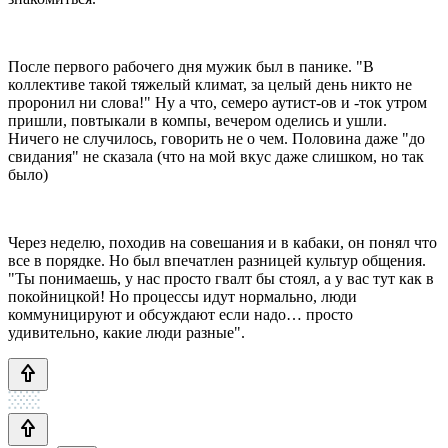
После первого рабочего дня мужик был в панике. "В
коллективе такой тяжелый климат, за целый день никто не
проронил ни слова!" Ну а что, семеро аутист-ов и -ток утром
пришли, повтыкали в компы, вечером оделись и ушли.
Ничего не случилось, говорить не о чем. Половина даже "до
свидания" не сказала (что на мой вкус даже слишком, но так
было)
Через неделю, походив на совешания и в кабаки, он понял что
все в порядке. Но был впечатлен разницей культур общения.
"Ты понимаешь, у нас просто гвалт бы стоял, а у вас тут как в
покойницкой! Но процессы идут нормально, люди
коммуницируют и обсуждают если надо… просто
удивительно, какие люди разные".