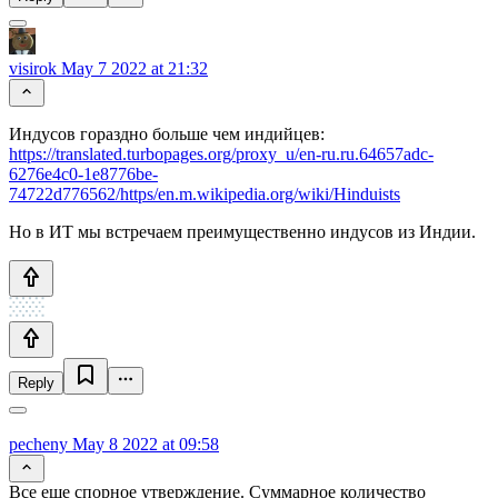
visirok
May 7 2022 at 21:32
Индусов гораздно больше чем индийцев:
https://translated.turbopages.org/proxy_u/en-ru.ru.64657adc-
6276e4c0-1e8776be-
74722d776562/https/en.m.wikipedia.org/wiki/Hinduists
Но в ИТ мы встречаем преимущественно индусов из Индии.
Reply
pecheny
May 8 2022 at 09:58
Все еще спорное утверждение. Суммарное количество