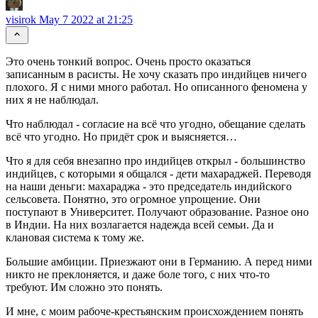
visirok
May 7 2022 at 21:25
Это очень тонкий вопрос. Очень просто оказаться
записанным в расисты. Не хочу сказать про индийцев ничего
плохого. Я с ними много работал. Но описанного феномена у
них я не наблюдал.
Что наблюдал - согласие на всё что угодно, обещание сделать
всё что угодно. Но придёт срок и выясняется…
Что я для себя внезапно про индийцев открыл - большинство
индийцев, с которыми я общался - дети махараджей. Переводя
на наши деньги: махараджа - это председатель индийского
сельсовета. Понятно, это огромное упрощение. Они
поступают в Университет. Получают образование. Разное оно
в Индии. На них возлагается надежда всей семьи. Да и
клановая система к тому же.
Большие амбиции. Приезжают они в Германию. А перед ними
никто не преклоняется, и даже боле того, с них что-то
требуют. Им сложно это понять.
И мне, с моим рабоче-крестьянским происхождением понять