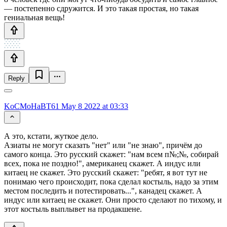
— постепенно сдружится. И это такая простая, но такая
гениальная вещь!
Reply
KoCMoHaBT61
May 8 2022 at 03:33
А это, кстати, жуткое дело.
Азиаты не могут сказать "нет" или "не знаю", причём до
самого конца. Это русский скажет: "нам всем п№;№, собирай
всех, пока не поздно!", американец скажет. А индус или
китаец не скажет. Это русский скажет: "ребят, я вот тут не
понимаю чего происходит, пока сделал костыль, надо за этим
местом последить и потестировать...", канадец скажет. А
индус или китаец не скажет. Они просто сделают по тихому, и
этот костыль выплывет на продакшене.