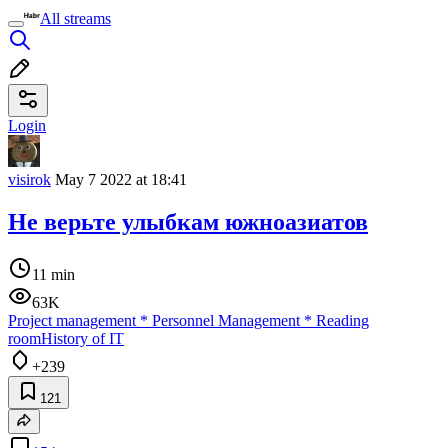
All streams
Login
visirok
May 7 2022 at 18:41
Не верьте улыбкам южноазиатов
11 min
63K
Project management
*
Personnel Management
*
Reading
room
History of IT
+239
121