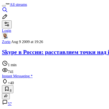
All streams
Login
Zoriq
Aug 9 2009 at 19:26
Skype в России: расставляем точки над 
1 min
741
Instant Messaging
*
+40
8
57