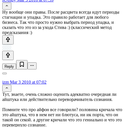
Ну вообще они правы. После расцвета всегда идут периоды
стагнации и упадка. Это правило работает для любого
бизнеса. Так что просто нужно выбрать период упадка, и
сказать что это из за ухода Стива :) (классический метод
предсказания :)
Reply
izm
Mar 3 2010 at 07:02
Тут, знаете, очень сложно оценить адекватно очередная ли
айштука или действительно переворачиватель сознания.
Помните что про айфон все говорили? половина кричала что
это айштука, что в нем нет ни блютуса, ни ик порта, что он
такой он секой. а другие кричали что это гениально и что это
перевернуло сознание.