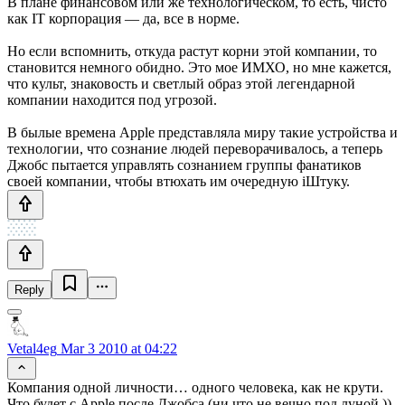
В плане финансовом или же технологическом, то есть, чисто
как IT корпорация — да, все в норме.
Но если вспомнить, откуда растут корни этой компании, то
становится немного обидно. Это мое ИМХО, но мне кажется,
что культ, знаковость и светлый образ этой легендарной
компании находится под угрозой.
В былые времена Apple представляла миру такие устройства и
технологии, что сознание людей переворачивалось, а теперь
Джобс пытается управлять сознанием группы фанатиков
своей компании, чтобы втюхать им очередную iШтуку.
Reply
Vetal4eg
Mar 3 2010 at 04:22
Компания одной личности… одного человека, как не крути.
Что будет с Apple после Джобса (ни что не вечно под луной ))