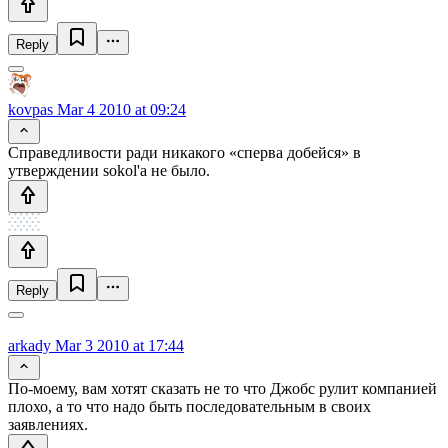
Reply
kovpas
Mar 4 2010 at 09:24
Справедливости ради никакого «сперва добейся» в
утверждении sokol'а не было.
Reply
arkady
Mar 3 2010 at 17:44
По-моему, вам хотят сказать не то что Джобс рулит компанией
плохо, а то что надо быть последовательным в своих
заявлениях.