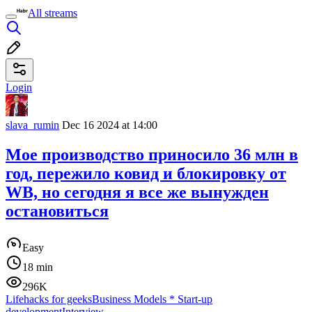
All streams
Login
slava_rumin
Dec 16 2024 at 14:00
Мое производство приносило 36 млн в
год, пережило ковид и блокировку от
WB, но сегодня я все же вынужден
остановиться
Easy
18 min
296K
Lifehacks for geeks
Business Models
*
Start-up
development
Interview