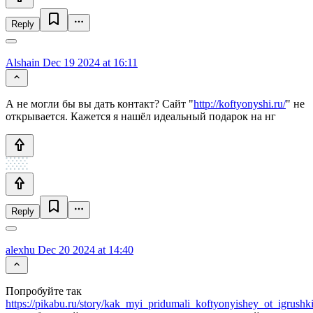
Reply
Alshain
Dec 19 2024 at 16:11
А не могли бы вы дать контакт? Сайт "
http://koftyonyshi.ru/
" не
открывается. Кажется я нашёл идеальный подарок на нг
Reply
alexhu
Dec 20 2024 at 14:40
Попробуйте так
https://pikabu.ru/story/kak_myi_pridumali_koftyonyishey_ot_igru