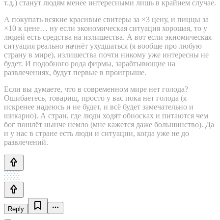
т.д.) станут людям менее интересными лишь в крайнем случае.
А покупать всякие красивые свитеры за ×3 цену, и пиццы за
×10 к цене… ну если экономическая ситуация хорошая, то у
людей есть средства на излишества. А вот если экномическая
ситуация реально начнёт ухудшаться (я вообще про любую
страну в мире), излишества почти никому уже интересны не
будет. И подобного рода фирмы, зарабтывющие на
развлечениях, будут первые в проигрыше.
Если вы думаете, что в современном мире нет голода?
Ошибаетесь, товарищ, просто у вас пока нет голода (я
искренее надеюсь и не будет, и всё будет замечательно и
шикарно). А стран, где люди ходят обносках и питаются чем
бог пошлёт нынче немло (мне кажется даже большинство). Да
и у нас в стране есть люди и ситуации, когда уже не до
развлечений.
Reply