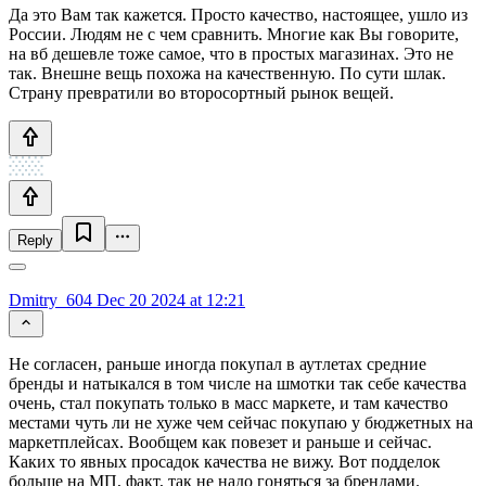
Да это Вам так кажется. Просто качество, настоящее, ушло из
России. Людям не с чем сравнить. Многие как Вы говорите,
на вб дешевле тоже самое, что в простых магазинах. Это не
так. Внешне вещь похожа на качественную. По сути шлак.
Страну превратили во второсортный рынок вещей.
Reply
Dmitry_604
Dec 20 2024 at 12:21
Не согласен, раньше иногда покупал в аутлетах средние
бренды и натыкался в том числе на шмотки так себе качества
очень, стал покупать только в масс маркете, и там качество
местами чуть ли не хуже чем сейчас покупаю у бюджетных на
маркетплейсах. Вообщем как повезет и раньше и сейчас.
Каких то явных просадок качества не вижу. Вот подделок
больше на МП, факт, так не надо гоняться за брендами.