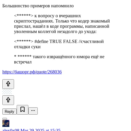
Большинство примеров напомнило
<******> к вопросу о вчерашних
скриптостраданиях. Только что кодер знакомый
прислал, нашёл в коде программы, написанной
уволенным коллегой незадолго до ухода:
<******> #define TRUE FALSE //счастливой
отладки суки
* ****** такого извращённого юмора ещё не
встречал
https://башорг.рф/quote/268036
Reply
alex0x08
Mar 29 2025 at 15:35