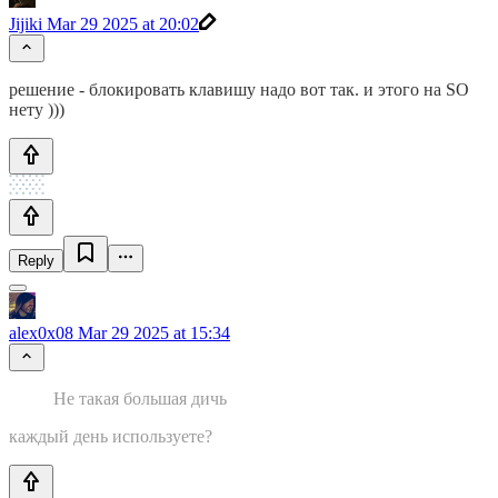
Jijiki
Mar 29 2025 at 20:02
решение - блокировать клавишу надо вот так. и этого на SO
нету )))
Reply
alex0x08
Mar 29 2025 at 15:34
Не такая большая дичь
каждый день используете?