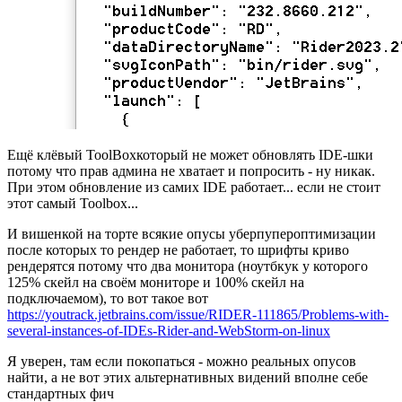
Ещё клёвый ToolBoxкоторый не может обновлять IDE-шки
потому что прав админа не хватает и попросить - ну никак.
При этом обновление из самих IDE работает... если не стоит
этот самый Toolbox...
И вишенкой на торте всякие опусы уберпупероптимизации
после которых то рендер не работает, то шрифты криво
рендерятся потому что два монитора (ноутбкук у которого
125% скейл на своём мониторе и 100% скейл на
подключаемом), то вот такое вот
https://youtrack.jetbrains.com/issue/RIDER-111865/Problems-with-
several-instances-of-IDEs-Rider-and-WebStorm-on-linux
Я уверен, там если покопаться - можно реальных опусов
найти, а не вот этих альтернативных видений вполне себе
стандартных фич