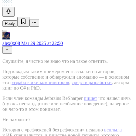
Reply
alex0x08
Mar 29 2025 at 22:50
Слушайте, я честно не знаю что на такое ответить.
Под каждым таким примером есть ссылки на авторов,
которые собственно и обнаружили аномалию — в основном
это
разработчики компиляторов
,
средств разработки
, авторы
книг по C# и PhD.
Если член команды Jetbrains ReSharper
пишет
что нашел дичь
(ну ок - нестандартное или необычное поведение), наверное
он чего-то в этом понимает.
Не находите?
История с «рефлексией без рефлексии» недавно
всплыла
у ИБ‑специалистов, в качестве новой техники, которую