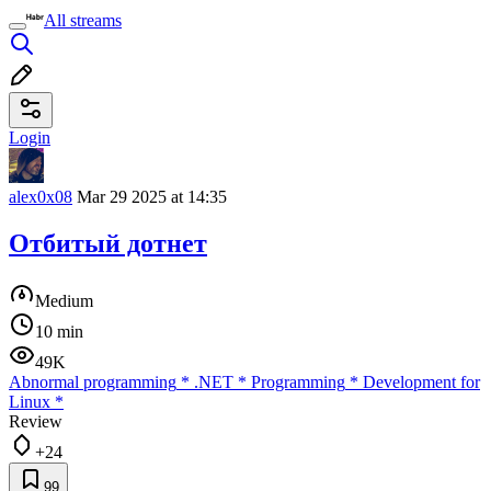
All streams
Login
alex0x08
Mar 29 2025 at 14:35
Отбитый дотнет
Medium
10 min
49K
Abnormal programming
*
.NET
*
Programming
*
Development for
Linux
*
Review
+24
99