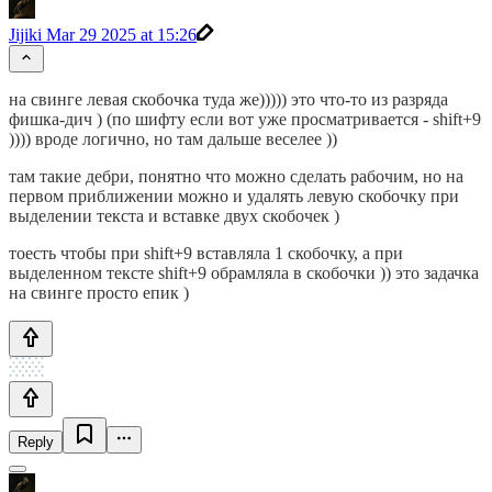
Jijiki
Mar 29 2025 at 15:26
на свинге левая скобочка туда же))))) это что-то из разряда
фишка-дич ) (по шифту если вот уже просматривается - shift+9
)))) вроде логично, но там дальше веселее ))
там такие дебри, понятно что можно сделать рабочим, но на
первом приближении можно и удалять левую скобочку при
выделении текста и вставке двух скобочек )
тоесть чтобы при shift+9 вставляла 1 скобочку, а при
выделенном тексте shift+9 обрамляла в скобочки )) это задачка
на свинге просто епик )
Reply