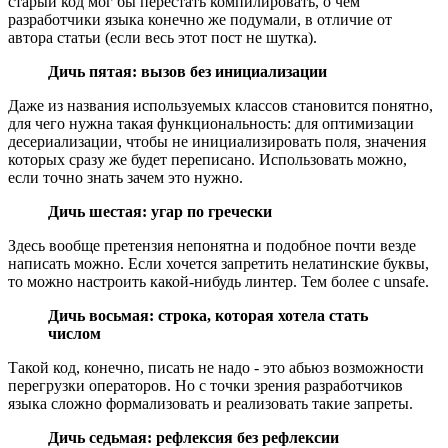
старый код мог бы перестать компилировать, о чем
разработчики языка конечно же подумали, в отличие от
автора статьи (если весь этот пост не шутка).
Дичь пятая: вызов без инициализации
Даже из названия используемых классов становится понятно,
для чего нужна такая функциональность: для оптимизации
десериализации, чтобы не инициализировать поля, значения
которых сразу же будет переписано. Использовать можно,
если точно знать зачем это нужно.
Дичь шестая: угар по гречески
Здесь вообще претензия непонятна и подобное почти везде
написать можно. Если хочется запретить нелатинские буквы,
то можно настроить какой-нибудь линтер. Тем более с unsafe.
Дичь восьмая: строка, которая хотела стать
числом
Такой код, конечно, писать не надо - это абьюз возможности
перегрузки операторов. Но с точки зрения разработчиков
языка сложно формализовать и реализовать такие запреты.
Дичь седьмая: рефлексия без рефлексии