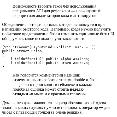
Возможность творить такое
без
использования
спецального API для рефлексии — неожиданный
сюрприз для анализаторов кода и антивирусов.
Объединения - это фича языка, которая используется при
написании быстрого кода. Например, когда нужно получить
побитовое представление float и изменить единичные биты. И
обнаружить такое несложно, учитывая вот это:
[StructLayout(LayoutKind.Explicit, Pack = 1)]

public struct Union

{

    [FieldOffset(0)] public Alpha AsAlpha;

    [FieldOffset(0)] public Bravo AsBravo;

}
Как говорится комментарии излишни,
отмечу лишь что работа с типами double и float
чаще всего происходит в геймдеве и каждая
подобная ошибка может стоить
неделю
отладки
«в мыле и с красными глазами».
Думаю, что даже малоопытные разработчики из геймдева
знают, в каких случаях нужно использовать оператор
для
==
чисел с плавающей точкой (в очень редких).