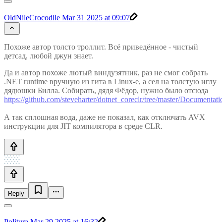
OldNileCrocodile
Mar 31 2025 at 09:07
Похоже автор толсто троллит. Всё приведённое - чистый
детсад, любой джун знает.
Да и автор похоже лютый виндузятник, раз не смог собрать
.NET runtime вручную из гита в Linux-e, а сел на толстую иглу
дядюшки Билла. Собирать, дядя Фёдор, нужно было отсюда
https://github.com/steveharter/dotnet_coreclr/tree/master/Documentati
А так сплошная вода, даже не показал, как отключать AVX
инструкции для JIT компилятора в среде CLR.
Reply
Politura
Mar 29 2025 at 16:32