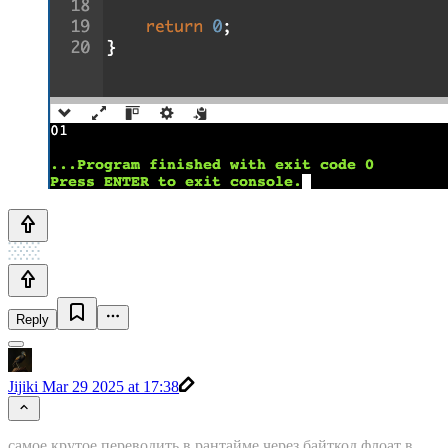
Reply
Jijiki
Mar 29 2025 at 17:38
самое крутое переводить в рантайме через байткод флоат в