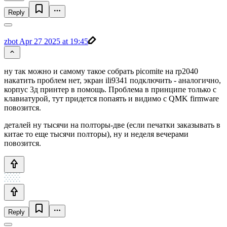
Reply
zbot
Apr 27 2025 at 19:45
ну так можно и самому такое собрать picomite на rp2040
накатить проблем нет, экран ili9341 подключить - аналогично,
корпус 3д принтер в помощь. Проблема в принципе только с
клавиатурой, тут придется попаять и видимо с QMK firmware
повозится.
деталей ну тысячи на полторы-две (если печатки заказывать в
китае то еще тысячи полторы), ну и неделя вечерами
повозится.
Reply