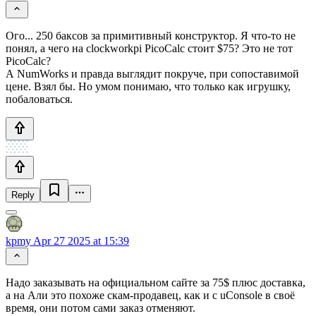
Ого... 250 баксов за примитивный конструктор. Я что-то не
понял, а чего на clockworkpi PicoCalc стоит $75? Это не тот
PicoCalc?
А NumWorks и правда выглядит покруче, при сопоставимой
цене. Взял бы. Но умом понимаю, что только как игрушку,
побаловаться.
Reply
kpmy
Apr 27 2025 at 15:39
Надо заказывать на официальном сайте за 75$ плюс доставка,
а на Али это похоже скам-продавец, как и с uConsole в своё
время, они потом сами заказ отменяют.