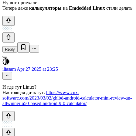
Ну вот приехали.
Теперь даже
калькуляторы
на
Emdedded Linux
стали делать.
Reply
iliasam
Apr 27 2025 at 23:25
И где тут Linux?
Настоящая дичь тут:
https://www.cnx-
software.com/2023/03/02/ghlbd-android-calculator-mini-review-an-
allwinner-a50-based-android-9-0-calculator/