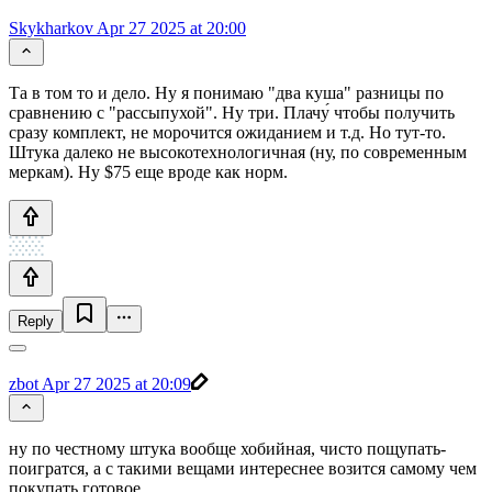
Skykharkov
Apr 27 2025 at 20:00
Та в том то и дело. Ну я понимаю "два куша" разницы по
сравнению с "рассыпухой". Ну три. Плачу́ чтобы получить
сразу комплект, не морочится ожиданием и т.д. Но тут-то.
Штука далеко не высокотехнологичная (ну, по современным
меркам). Ну $75 еще вроде как норм.
Reply
zbot
Apr 27 2025 at 20:09
ну по честному штука вообще хобийная, чисто пощупать-
поигратся, а с такими вещами интереснее возится самому чем
покупать готовое.