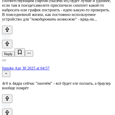
соответствующим софтом (тысячи их) будет лучше и удобнее,
если там в поезде\самолете приспичило сниппет какой-то
набросать или график построить - идею какую-то проверить.
В повседневной жизни, как постоянно используемое
устройство для "
покодировать немножко
" - вряд-ли...
Reply
fsmoke
Apr 30 2025 at 04:57
4гб и 4ядра сейчас "ниочём" - всё будет еле ползать, а браузер
вообще помрёт