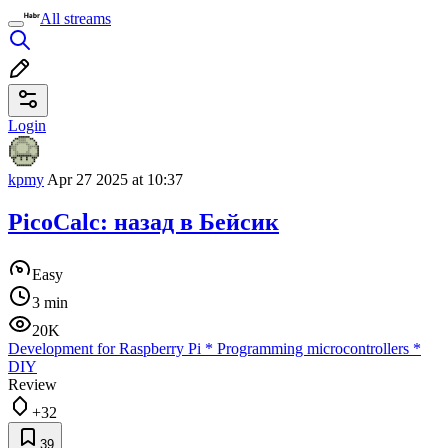
All streams
Login
kpmy
Apr 27 2025 at 10:37
PicoCalc: назад в Бейсик
Easy
3 min
20K
Development for Raspberry Pi
*
Programming microcontrollers
*
DIY
Review
+32
39