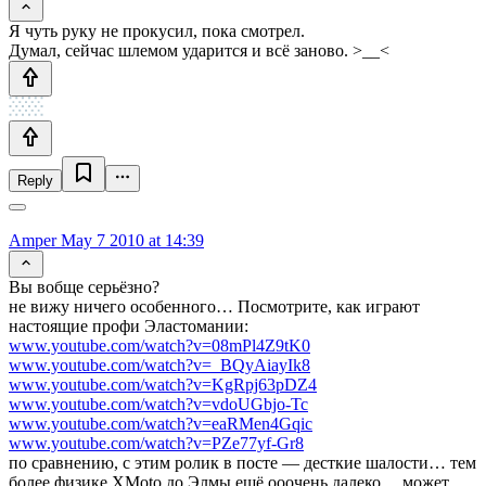
Я чуть руку не прокусил, пока смотрел.
Думал, сейчас шлемом ударится и всё заново. >__<
Reply
Amper
May 7 2010 at 14:39
Вы вобще серьёзно?
не вижу ничего особенного… Посмотрите, как играют
настоящие профи Эластомании:
www.youtube.com/watch?v=08mPl4Z9tK0
www.youtube.com/watch?v=_BQyAiayIk8
www.youtube.com/watch?v=KgRpj63pDZ4
www.youtube.com/watch?v=vdoUGbjo-Tc
www.youtube.com/watch?v=eaRMen4Gqic
www.youtube.com/watch?v=PZe77yf-Gr8
по сравнению, с этим ролик в посте — десткие шалости… тем
более физике XMoto до Элмы ещё ооочень далеко… может