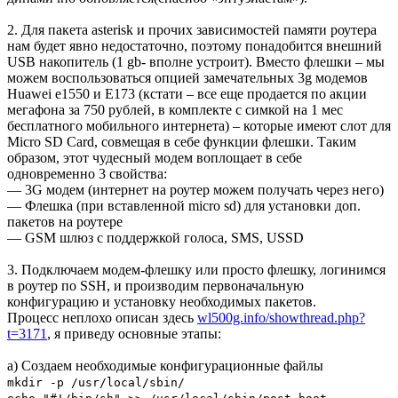
2. Для пакета asterisk и прочих зависимостей памяти роутера
нам будет явно недостаточно, поэтому понадобится внешний
USB накопитель (1 gb- вполне устроит). Вместо флешки – мы
можем воспользоваться опцией замечательных 3g модемов
Huawei e1550 и E173 (кстати – все еще продается по акции
мегафона за 750 рублей, в комплекте с симкой на 1 мес
бесплатного мобильного интернета) – которые имеют слот для
Micro SD Card, совмещая в себе функции флешки. Таким
образом, этот чудесный модем воплощает в себе
одновременно 3 свойства:
— 3G модем (интернет на роутер можем получать через него)
— Флешка (при вставленной micro sd) для установки доп.
пакетов на роутере
— GSM шлюз с поддержкой голоса, SMS, USSD
3. Подключаем модем-флешку или просто флешку, логинимся
в роутер по SSH, и производим первоначальную
конфигурацию и установку необходимых пакетов.
Процесс неплохо описан здесь
wl500g.info/showthread.php?
t=3171
, я приведу основные этапы:
a) Создаем необходимые конфигурационные файлы
mkdir -p /usr/local/sbin/