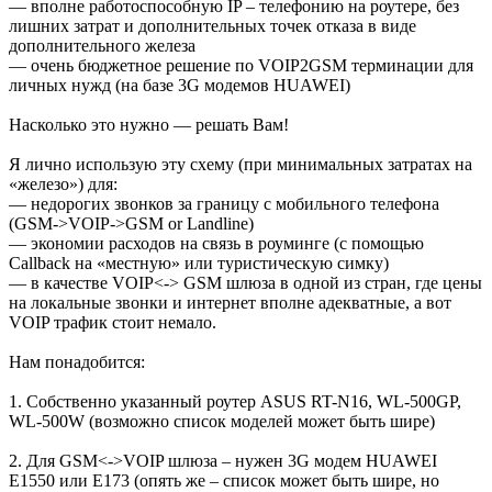
— вполне работоспособную IP – телефонию на роутере, без
лишних затрат и дополнительных точек отказа в виде
дополнительного железа
— очень бюджетное решение по VOIP2GSM терминации для
личных нужд (на базе 3G модемов HUAWEI)
Насколько это нужно — решать Вам!
Я лично использую эту схему (при минимальных затратах на
«железо») для:
— недорогих звонков за границу с мобильного телефона
(GSM->VOIP->GSM or Landline)
— экономии расходов на связь в роуминге (c помощью
Callback на «местную» или туристическую симку)
— в качестве VOIP<-> GSM шлюза в одной из стран, где цены
на локальные звонки и интернет вполне адекватные, а вот
VOIP трафик стоит немало.
Нам понадобится:
1. Собственно указанный роутер ASUS RT-N16, WL-500GP,
WL-500W (возможно список моделей может быть шире)
2. Для GSM<->VOIP шлюза – нужен 3G модем HUAWEI
E1550 или E173 (опять же – список может быть шире, но