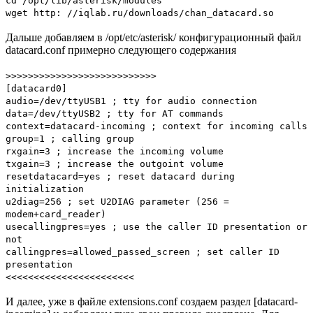
cd /opt/lib/asterisk/modules
wget http: //iqlab.ru/downloads/chan_datacard.so
Дальше добавляем в /opt/etc/asterisk/ конфигурационный файл
datacard.conf примерно следующего содержания
>>>>>>>>>>>>>>>>>>>>>>>>>>>
[datacard0]
audio=/dev/ttyUSB1 ; tty for audio connection
data=/dev/ttyUSB2 ; tty for AT commands
context=datacard-incoming ; context for incoming calls
group=1 ; calling group
rxgain=3 ; increase the incoming volume
txgain=3 ; increase the outgoint volume
resetdatacard=yes ; reset datacard during
initialization
u2diag=256 ; set U2DIAG parameter (256 =
modem+card_reader)
usecallingpres=yes ; use the caller ID presentation or
not
callingpres=allowed_passed_screen ; set caller ID
presentation
<<<<<<<<<<<<<<<<<<<<<<<
И далее, уже в файле extensions.conf создаем раздел [datacard-