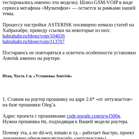
тестировались именно эти модели). Шлюз GSM-VOIP в виде
сервиса мегафона «Мультифон» — остается за рамками нашей
темы.
Процессу настройки ASTERISK посвящено немало статей на
Хабрахабре, приведу ссылки на некоторые из них:
habrahabr.ru/blogs/voip/104026
habrahabr.ru/blogs/voip/113707
Постараюсь не повторяться а осветить особенности установки
Asterisk именно на роутере.
Итак, Часть 1-я, «Установка Asterisk»
1. Ставим на роутер прошивку на ядре 2.6* «от энтузиастов»
на базе прошивки Oleg’а.
Адрес проекта с прошивками
code.google.com/p/wl500g
.
Нужна прошивка rtn, подходящая к Вашей модели роутера.
Почему эта, а не dd-wrt, tomato и тд – работает быстро, проект
динамично обновляется(спасибо «энтузиастам»).