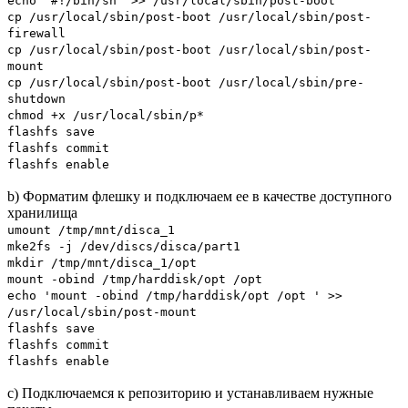
echo "#!/bin/sh" >> /usr/local/sbin/post-boot
cp /usr/local/sbin/post-boot /usr/local/sbin/post-
firewall
cp /usr/local/sbin/post-boot /usr/local/sbin/post-
mount
cp /usr/local/sbin/post-boot /usr/local/sbin/pre-
shutdown
chmod +x /usr/local/sbin/p*
flashfs save
flashfs commit
flashfs enable
b) Форматим флешку и подключаем ее в качестве доступного
хранилища
umount /tmp/mnt/disca_1
mke2fs -j /dev/discs/disca/part1
mkdir /tmp/mnt/disca_1/opt
mount -obind /tmp/harddisk/opt /opt
echo 'mount -obind /tmp/harddisk/opt /opt ' >>
/usr/local/sbin/post-mount
flashfs save
flashfs commit
flashfs enable
c) Подключаемся к репозиторию и устанавливаем нужные