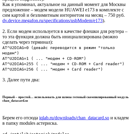
Как я упоминал, актуальное на данный момент для Москвы
предложение – модем модели HUAWEI e173 в комплекте с
сим картой и безлимитным интернетом на месяц – 750 руб.
dv.device.megafon.ru/specifications/usbModem/e173
).
2. Если модем используется в качестве флешки для роутера –
то эта функция должна быть инициализирована (можно
сделать через терминал):
AT^U2DIAG=0 (девайс переводится в режим "только
модем")
AT^U2DIAG=1 ( ... "модем + CD-ROM")
AT^U2DIAG=255 ( ... "модем + CD-ROM + Card reader")
AT^U2DIAG=256 ( ... "модем + Card reader")
3. Далее пути два:
Первый – простой… использовать для шлюза готовый скомпилированный модуль
chan_datacard.so
Берем его отсюда
iqlab.ru/downloads/chan_datacard.so
и кладем
в папку modules астериска.