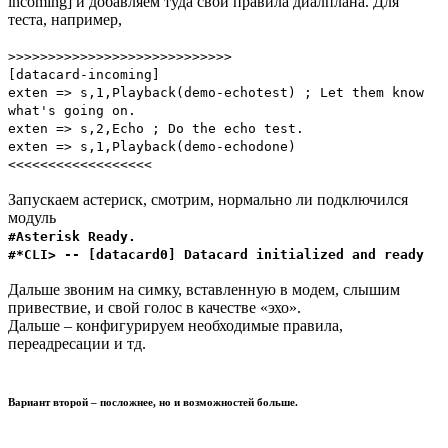
incoming] и добавляем туда свои правила диалплана. Для
теста, например,
>>>>>>>>>>>>>>>>>>>>>>>>>>>>
[datacard-incoming]
exten => s,1,Playback(demo-echotest) ; Let them know
what's going on.
exten => s,2,Echo ; Do the echo test.
exten => s,1,Playback(demo-echodone)
<<<<<<<<<<<<<<<<<<
Запускаем астериск, смотрим, нормально ли подключился
модуль
#Asterisk Ready.
#*CLI> -- [datacard0] Datacard initialized and ready
Дальше звоним на симку, вставленную в модем, слышим
привествие, и свой голос в качестве «эхо».
Дальше – конфигурируем необходимые правила,
переадресации и тд.
Вариант второй – посложнее, но и возможностей больше.