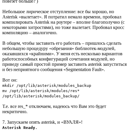
повезет больше? )
Небольшое лирическое отступление: все бы хорошо, но
Asterisk «вылетает». Я потратил немало времени, пробовал
компилировать Asterisk на роутере – вполне благополучно (с
некоторыми хитростями), но тоже вылетает. Пробовал кросс
компиляцию – аналогично.
В общем, чтобы заставить его работать – пришлось сделать
небольшую процедуру «обрезания» библиотек-модулей,
оказавшихся «крайними». У меня есть несколько вариантов
работоспособных конфигураций сочетания модулей, но
приведу самый простой пример заставить asterisk запуститься
и без неприятного сообщения «Segmentation Fault».
Вот он:
mkdir /opt/lib/asterisk/modules_backup
mv /opt/lib/asterisk/modules/res*
/opt/lib/asterisk/modules_backup/
Т.е. все res_* отключаем, надеюсь что Вам это будет
некритично.
7. Запускаем опять asterisk, и «ВУАЛЯ»!
Asterisk Ready.