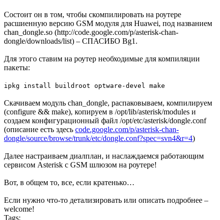
Состоит он в том, чтобы скомпилировать на роутере
расшиенную версию GSM модуля для Huawei, под названием
chan_dongle.so (http://code.google.com/p/asterisk-chan-
dongle/downloads/list) – СПАСИБО Bg1.
Для этого ставим на роутер необходимые для компиляции
пакеты:
ipkg install buildroot optware-devel make
Скачиваем модуль chan_dongle, распаковываем, компилируем
(configure && make), копируем в /opt/lib/asterisk/modules и
создаем конфигурационный файл /opt/etc/asterisk/dongle.conf
(описание есть здесь
code.google.com/p/asterisk-chan-
dongle/source/browse/trunk/etc/dongle.conf?spec=svn4&r=4
)
Далее настраиваем диалплан, и наслаждаемся работающим
сервисом Asterisk с GSM шлюзом на роутере!
Вот, в общем то, все, если кратенько…
Если нужно что-то детализировать или описать подробнее –
welcome!
Tags: