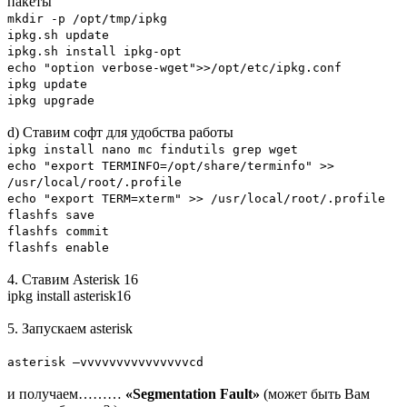
пакеты
mkdir -p /opt/tmp/ipkg
ipkg.sh update
ipkg.sh install ipkg-opt
echo "option verbose-wget">>/opt/etc/ipkg.conf
ipkg update
ipkg upgrade
d) Ставим софт для удобства работы
ipkg install nano mc findutils grep wget
echo "export TERMINFO=/opt/share/terminfo" >>
/usr/local/root/.profile
echo "export TERM=xterm" >> /usr/local/root/.profile
flashfs save
flashfs commit
flashfs enable
4. Ставим Asterisk 16
ipkg install asterisk16
5. Запускаем asterisk
asterisk –vvvvvvvvvvvvvvvcd
и получаем………
«Segmentation Fault»
(может быть Вам