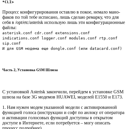
*CLI>
Процесс конфигурирования оставлю в покое, немало мано-
факов по той тебе исписано, лишь сделаю ремарку, что для
себя в /opt/etc/asterisk использую лишь эти конфигурационные
файлы:
asterisk.conf cdr.conf extensions.conf
indications.conf logger.conf modules.conf rtp.conf
sip.conf
И для GSM модема еще dongle.conf (или datacard.conf)
Часть 2, Установка GSM Шлюза
С установкой Asterisk закончили, перейдем к установке GSM
шлюза на базе 3G модемов HUAWEI, моделей E1550 и E173.
1. Нам нужен модем указанной модели с активированной
функцией голоса (инструкции и софт по анлоку от оператора
и активации голосовых функций доступны в открытом
доступе в Интернете, если потребуется – могу описать
процесс подробнее).