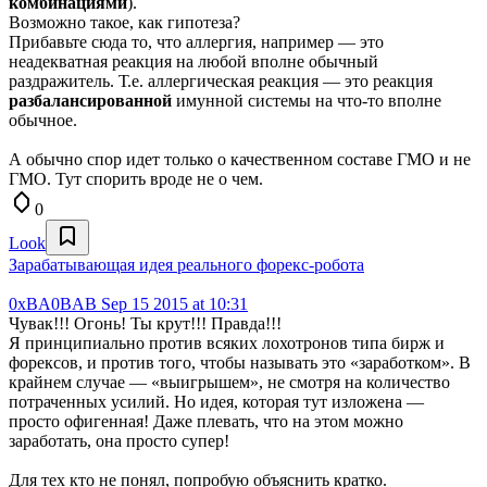
комбинациями
).
Возможно такое, как гипотеза?
Прибавьте сюда то, что аллергия, например — это
неадекватная реакция на любой вполне обычный
раздражитель. Т.е. аллергическая реакция — это реакция
разбалансированной
имунной системы на что-то вполне
обычное.
А обычно спор идет только о качественном составе ГМО и не
ГМО. Тут спорить вроде не о чем.
0
Look
Зарабатывающая идея реального форекс-робота
0xBA0BAB
Sep 15 2015 at 10:31
Чувак!!! Огонь! Ты крут!!! Правда!!!
Я принципиально против всяких лохотронов типа бирж и
форексов, и против того, чтобы называть это «заработком». В
крайнем случае — «выигрышем», не смотря на количество
потраченных усилий. Но идея, которая тут изложена —
просто офигенная! Даже плевать, что на этом можно
заработать, она просто супер!
Для тех кто не понял, попробую объяснить кратко.