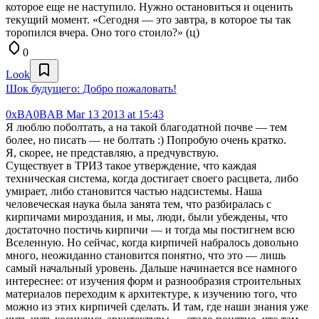
которое еще не наступило. Нужно остановиться и оценить
текущий момент. «Сегодня — это завтра, в которое ты так
торопился вчера. Оно того стоило?» (ц)
0
Look
Шок будущего: Добро пожаловать!
0xBA0BAB
Mar 13 2013 at 15:43
Я люблю поболтать, а на такой благодатной почве — тем
более, но писать — не болтать :) Попробую очень кратко.
Я, скорее, не представляю, а предчувствую.
Существует в ТРИЗ такое утверждение, что каждая
техническая система, когда достигает своего расцвета, либо
умирает, либо становится частью надсистемы. Наша
человеческая наука была занята тем, что разбиралась с
кирпичами мироздания, и мы, люди, были убеждены, что
достаточно постичь кирпичи — и тогда мы постигнем всю
Вселенную. Но сейчас, когда кирпичей набралось довольно
много, неожиданно становится понятно, что это — лишь
самый начальный уровень. Дальше начинается все намного
интереснее: от изучения форм и разнообразия строительных
материалов переходим к архитектуре, к изучению того, что
можно из этих кирпичей сделать. И там, где наши знания уже