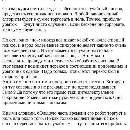
Скачки курса почти всегда — абсолютно случайный сигнал,
предсказать его никак невозможно. Любой навороченный
алгоритм будет в сумме торговать в ноль. Точнее, прибыль/
убыток — будут чисто случайны. Если бесконечно торговать,
то в сумме будет ноль.
Но есть одно «но»: иногда возникает какой-то коллективный
психоз, и народ более-менее синхронно делает какие-то очень
похожие действия. В этот момент в случайном сигнале
появляется неслучайная составляющая. Это можно
распознать, проводя статистическую обработку сигнала. В
этот момент возникнет перекос в соотношении прибыльных и
убыточных сделок. Надо только, чтобы этот перекос был в
сторону прибыли.
Автор именно на этом и построил свою стратегию. Которую
он тут совершенно не раскрывает, но идею подкидывает.
Зачем? Да потому что это прямо таки интеллектуальное
сокровище! У меня бы тоже руки чесались поделиться. Оно
применимо не только к деньгам.
Иными словами, бОльшую часть времени его робот торгует в
ноль или около того. Но как только коллективный психоз,
сигнал перестает быть случайным — тут начинатеся прибыль.