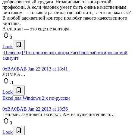
добросовестный трудяга. Независимо от конкретной
профессии. А если человек умеет быть очень качественным
винтиком — то какая разница, где работать, за что держаться?
В любой адекватной конторе полюбят такого качественного
винтика.
А стартап — это еще не контора.
0
Look
[Перевод] Что произошло, когда Facebook заблокировал мой
аккаунт
0xBA0BAB
Jan 22 2013 at 18:41
ЛОМКА…
-1
Look
Excel для Windows 2.x по-русски
0xBA0BAB
Jan 22 2013 at 18:36
Тёплый, ламповый эксель… Аж на душе потеплело…
0
Look