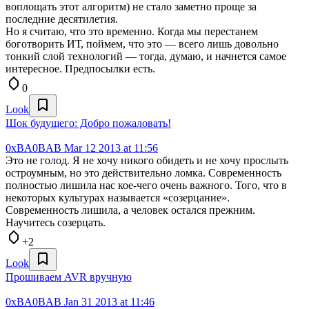
воплощать этот алгоритм) не стало заметно проще за
последние десятилетия.
Но я считаю, что это временно. Когда мы перестанем
боготворить ИТ, поймем, что это — всего лишь довольно
тонкий слой технологий — тогда, думаю, и начнется самое
интересное. Предпосылки есть.
0
Look
Шок будущего: Добро пожаловать!
0xBA0BAB
Mar 12 2013 at 11:56
Это не голод. Я не хочу никого обидеть и не хочу прослыть
остроумным, но это действительно ломка. Современность
полностью лишила нас кое-чего очень важного. Того, что в
некоторых культурах называется «созерцание».
Современность лишила, а человек остался прежним.
Научитесь созерцать.
+2
Look
Прошиваем AVR вручную
0xBA0BAB
Jan 31 2013 at 11:46