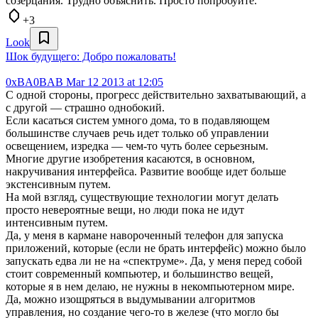
созерцания. Трудно объяснить. Просто попробуйте.
+3
Look
Шок будущего: Добро пожаловать!
0xBA0BAB
Mar 12 2013 at 12:05
С одной стороны, прогресс действительно захватывающий, а
с другой — страшно однобокий.
Если касаться систем умного дома, то в подавляющем
большинстве случаев речь идет только об управлении
освещением, изредка — чем-то чуть более серьезным.
Многие другие изобретения касаются, в основном,
накручивания интерфейса. Развитие вообще идет больше
экстенсивным путем.
На мой взгляд, существующие технологии могут делать
просто невероятные вещи, но люди пока не идут
интенсивным путем.
Да, у меня в кармане навороченный телефон для запуска
приложений, которые (если не брать интерфейс) можно было
запускать едва ли не на «спектруме». Да, у меня перед собой
стоит современный компьютер, и большинство вещей,
которые я в нем делаю, не нужны в некомпьютерном мире.
Да, можно изощряться в выдумывании алгоритмов
управления, но создание чего-то в железе (что могло бы