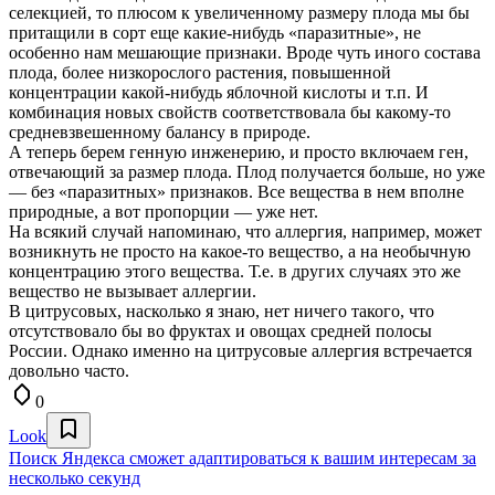
селекцией, то плюсом к увеличенному размеру плода мы бы
притащили в сорт еще какие-нибудь «паразитные», не
особенно нам мешающие признаки. Вроде чуть иного состава
плода, более низкорослого растения, повышенной
концентрации какой-нибудь яблочной кислоты и т.п. И
комбинация новых свойств соответствовала бы какому-то
средневзвешенному балансу в природе.
А теперь берем генную инженерию, и просто включаем ген,
отвечающий за размер плода. Плод получается больше, но уже
— без «паразитных» признаков. Все вещества в нем вполне
природные, а вот пропорции — уже нет.
На всякий случай напоминаю, что аллергия, например, может
возникнуть не просто на какое-то вещество, а на необычную
концентрацию этого вещества. Т.е. в других случаях это же
вещество не вызывает аллергии.
В цитрусовых, насколько я знаю, нет ничего такого, что
отсутствовало бы во фруктах и овощах средней полосы
России. Однако именно на цитрусовые аллергия встречается
довольно часто.
0
Look
Поиск Яндекса сможет адаптироваться к вашим интересам за
несколько секунд