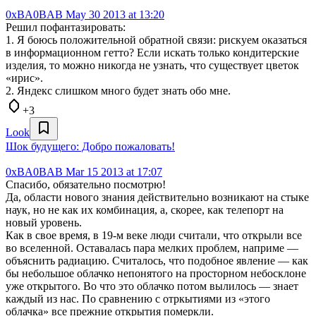
0xBA0BAB
May 30 2013 at 13:20
Решил пофантазировать:
1. Я боюсь положительной обратной связи: рискуем оказаться
в информационном гетто? Если искать только кондитерские
изделия, то можно никогда не узнать, что существует цветок
«ирис».
2. Яндекс слишком много будет знать обо мне.
+3
Look
Шок будущего: Добро пожаловать!
0xBA0BAB
Mar 15 2013 at 17:07
Спасибо, обязательно посмотрю!
Да, области нового знания действительно возникают на стыке
наук, но не как их комбинация, а, скорее, как телепорт на
новый уровень.
Как в свое время, в 19-м веке люди считали, что открыли все
во вселенной. Оставалась пара мелких проблем, наприме —
объяснить радиацию. Считалось, что подобное явление — как
бы небольшое облачко непонятого на просторном небосклоне
уже открытого. Во что это облачко потом вылилось — знает
каждый из нас. По сравнению с отркытиями из «этого
облачка» все прежние открытия померкли.