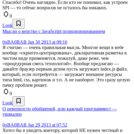
Спасибо! Очень наглядно. Если кто не понимал, как устроен
SPI — то сейчас вопросов не осталось бы никаких.
0
Look
Мысли о верстке с JavaScript позиционированием
0xBA0BAB
Jan 30 2013 at 09:16
Я считаю — очень правильная мысль. Многие вещи в вебе
вообще «скрипто-центрированы», декларативная разметка в
чистом виде применяется, пожалуй, даже реже, чем
«процедурная смесь технологий». Вообще предлагаю —
давайте браузер первым делом пусть загружает index.js файл,
который, если потребуется — загружает внешние ресурсы
типа html, css, картинок и т.п. А не наоборот. Это сразу целую
пачку проблем решит.
0
Look
О неверности обобщений, или каждый программист —
уникален
0xBA0BAB
Jan 29 2013 at 07:52
Хотел бы я увидеть контору, которой НЕ нужен честный и