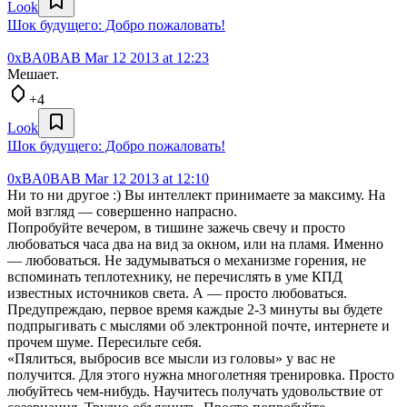
Look
Шок будущего: Добро пожаловать!
0xBA0BAB
Mar 12 2013 at 12:23
Мешает.
+4
Look
Шок будущего: Добро пожаловать!
0xBA0BAB
Mar 12 2013 at 12:10
Ни то ни другое :) Вы интеллект принимаете за максиму. На
мой взгляд — совершенно напрасно.
Попробуйте вечером, в тишине зажечь свечу и просто
любоваться часа два на вид за окном, или на пламя. Именно
— любоваться. Не задумываться о механизме горения, не
вспоминать теплотехнику, не перечислять в уме КПД
известных источников света. А — просто любоваться.
Предупреждаю, первое время каждые 2-3 минуты вы будете
подпрыгивать с мыслями об электронной почте, интернете и
прочем шуме. Пересильте себя.
«Пялиться, выбросив все мысли из головы» у вас не
получится. Для этого нужна многолетняя тренировка. Просто
любуйтесь чем-нибудь. Научитесь получать удовольствие от