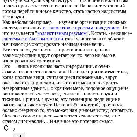
чуть-чуть коснулись архитектуры — стало понятно, что там
просто пропасть всего интересного. Наша система знаний
готова перейти в новое качество, стать частью надсистемы,
метанауки.
Как небольшой пример — изучение организации сложных
систем, состоящих
из элементов с простым поведением
. То,
что называется "
коллективным разумом
". Кстати, «неживые»
системы с избытком энергии
тоже удивительным образом
начинают демонстрировать неожиданные вещи.
Все это по отдельности — просто и понятно, но во
взаимодействии вдруг обретает нечто, чего не было в
изолированных состояниях.
Это — лишь небольшая часть информации, я очень
фрагментарно это сопоставил. Но тенденция повсеместная,
когда простые вещи, считающиеся познанными, вдруг
оказываются кирпичами, из которых можно построить
невероятные здания. По крайней мере, подобное ощущение
возникает очень часто, когда читаешь новости науки и
техники. Причем, я думаю, эту тенденцию люди еще не
распознали как следует. Не то чтобы я крутой, просто уж
больно феерично то, что может нам (человечеству) открыться.
Осталось самое главное — остаться человечеством, а не
стадом дирижаблей… Иначе все это потеряет смысл.
+2