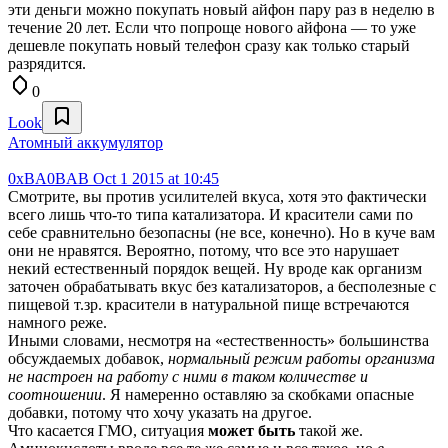
эти деньги можно покупать новый айфон пару раз в неделю в
течение 20 лет. Если что попроще нового айфона — то уже
дешевле покупать новый телефон сразу как только старый
разрядится.
0
Look
Атомный аккумулятор
0xBA0BAB
Oct 1 2015 at 10:45
Смотрите, вы против усилителей вкуса, хотя это фактически
всего лишь что-то типа катализатора. И красители сами по
себе сравнительно безопасны (не все, конечно). Но в куче вам
они не нравятся. Вероятно, потому, что все это нарушает
некий естественный порядок вещей. Ну вроде как организм
заточен обрабатывать вкус без катализаторов, а бесполезные с
пищевой т.зр. красители в натуральной пище встречаются
намного реже.
Иными словами, несмотря на «естественность» большинства
обсуждаемых добавок,
нормальный режим работы организма
не настроен на работу с ними в таком количестве и
соотношении
. Я намеренно оставляю за скобками опасные
добавки, потому что хочу указать на другое.
Что касается ГМО, ситуация
может быть
такой же.