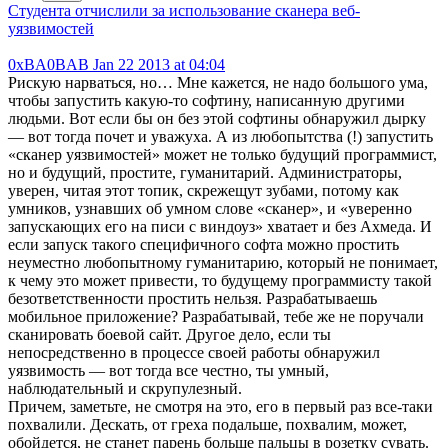
Студента отчислили за использование сканера веб-
уязвимостей
0xBA0BAB
Jan 22 2013 at 04:04
Рискую нарваться, но… Мне кажется, не надо большого ума,
чтобы запустить какую-то софтину, написанную другими
людьми. Вот если бы он без этой софтины обнаружил дырку
— вот тогда почет и уважуха. А из любопытства (!) запустить
«сканер уязвимостей» может не только будущий программист,
но и будущий, простите, гуманитарий. Администраторы,
уверен, читая этот топик, скрежещут зубами, потому как
умников, узнавших об умном слове «сканер», и «уверенно
запускающих его на писи с виндоуз» хватает и без Ахмеда. И
если запуск такого специфичного софта можно простить
неуместно любопытному гуманитарию, который не понимает,
к чему это может привести, то будущему программисту такой
безответственности простить нельзя. Разрабатываешь
мобильное приложение? Разрабатывай, тебе же не поручали
сканировать боевой сайт. Другое дело, если ты
непосредственно в процессе своей работы обнаружил
уязвимость — вот тогда все честно, ты умный,
наблюдательный и скрупулезный.
Причем, заметьте, не смотря на это, его в первый раз все-таки
похвалили. Дескать, от греха подальше, похвалим, может,
обойдется, не станет парень больше пальцы в розетку сувать.