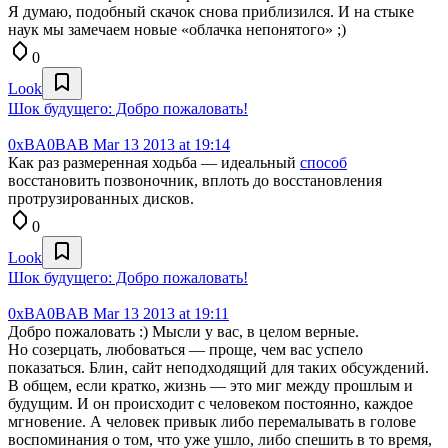
Я думаю, подобный скачок снова приблизился. И на стыке
наук мы замечаем новые «облачка непонятого» ;)
0
Look
Шок будущего: Добро пожаловать!
0xBA0BAB
Mar 13 2013 at 19:14
Как раз размеренная ходьба — идеальный
способ
восстановить позвоночник, вплоть до восстановления
протрузированных дисков.
0
Look
Шок будущего: Добро пожаловать!
0xBA0BAB
Mar 13 2013 at 19:11
Добро пожаловать :) Мысли у вас, в целом верные.
Но созерцать, любоваться — проще, чем вас успело
показаться. Блин, сайт неподходящий для таких обсуждений.
В общем, если кратко, жизнь — это миг между прошлым и
будущим. И он происходит с человеком постоянно, каждое
мгновение. А человек привык либо перемалывать в голове
воспоминания о том, что уже ушло, либо спешить в то время,