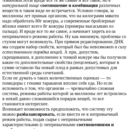
Аминокислоты вроде все те же самые и все такое, но
в
натуральной пище
соотношение и комбинация
различных
веществ в таком виде не встречается. Условно говоря, за
миллионы лет привык организм, что на килограмм мякоти
надо обработать 80г кожуры, а современные бройлерные
яблоки имеют всего 8г кожуры (примеры высасываю из
пальца). И вроде все то же самое, а начинает хиреть из-за
непривычного режима работы. Ну как минимум, проблемы со
стулом могут возникнуть. При прямом редактировании ДНК
мы создаем набор свойств, который был бы невозможен
в силу
естественного порядка вещей
. А при, допустим,
скрещивании, в дополнение к тонкой кожуре мы бы получили
какие-то дополнительные свойства (нецелевые), которые в
сумме оставили бы новый плод в рамках допустимых для
естественной среды сочетаний.
Если не думать о таких количественных оценках — то
помидоры с генами тараканов вполне себе еда. Но если
вспомнить о том, что организм — чрезвычайно сложная
система, режимы работы которой за миллионы лет встроились
в некий давно сложившийся порядок вещей, то все
становится интереснее.
Возникает возможность предположить, что систему эту
можно
разбалансировать
, если ввести ее в непривычный
режим работы, подав сырье с непривычными
характеристиками (с непривычными
соотношениями и