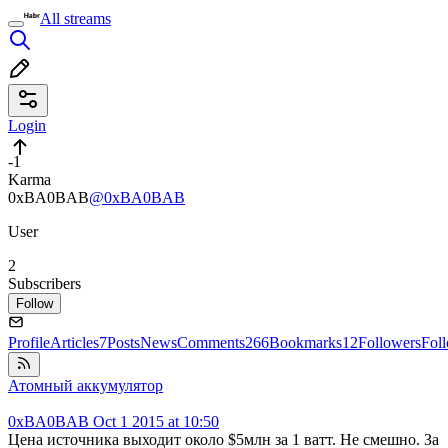
All streams
Login
-1
Karma
0xBA0BAB
@0xBA0BAB
User
2
Subscribers
Follow
Profile
Articles
7
Posts
News
Comments
266
Bookmarks
12
Followers
Fol
Атомный аккумулятор
0xBA0BAB
Oct 1 2015 at 10:50
Цена источника выходит около $5млн за 1 ватт. Не смешно. За