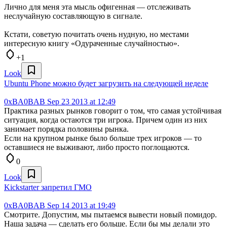
Лично для меня эта мысль офигенная — отслеживать
неслучайную составляющую в сигнале.
Кстати, советую почитать очень нудную, но местами
интересную книгу «Одураченные случайностью».
+1
Look
Ubuntu Phone можно будет загрузить на следующей неделе
0xBA0BAB
Sep 23 2013 at 12:49
Практика разных рынков говорит о том, что самая устойчивая
ситуация, когда остаются три игрока. Причем один из них
занимает порядка половины рынка.
Если на крупном рынке было больше трех игроков — то
оставшиеся не выживают, либо просто поглощаются.
0
Look
Kickstarter запретил ГМО
0xBA0BAB
Sep 14 2013 at 19:49
Смотрите. Допустим, мы пытаемся вывести новый помидор.
Наша задача — сделать его больше. Если бы мы делали это