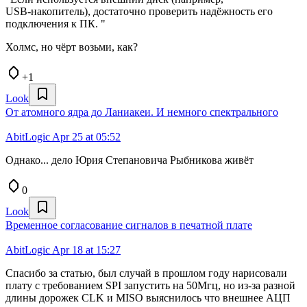
USB‑накопитель), достаточно проверить надёжность его
подключения к ПК. "
Холмс, но чёрт возьми, как?
+1
Look
От атомного ядра до Ланиакеи. И немного спектрального
AbitLogic
Apr 25 at 05:52
Однако... дело Юрия Степановича Рыбникова живёт
0
Look
Временное согласование сигналов в печатной плате
AbitLogic
Apr 18 at 15:27
Спасибо за статью, был случай в прошлом году нарисовали
плату с требованием SPI запустить на 50Мгц, но из-за разной
длины дорожек CLK и MISO выяснилось что внешнее АЦП