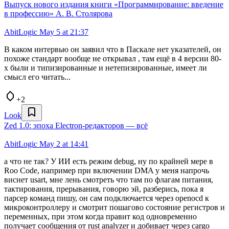
Выпуск нового издания книги «Программирование: введение
в профессию» А. В. Столярова
AbitLogic
May 5 at 21:37
В каком интервью он заявил что в Паскале нет указателей, он
похоже стандарт вообще не открывал , там ещё в 4 версии 80-
х были и типизированные и нетепизированные, имеет ли
смысл его читать...
+2
Look
Zed 1.0: эпоха Electron-редакторов — всё
AbitLogic
May 2 at 14:41
а что не так? У ИИ есть режим debug, ну по крайней мере в
Roo Code, например при включении DMA у меня напрочь
виснет usart, мне лень смотреть что там по флагам питания,
тактирования, прерывания, говорю эй, разберись, пока я
парсер команд пишу, он сам подключается через openocd к
микроконтроллеру и смотрит пошагово состояние регистров и
переменных, при этом когда правит код одновременно
получает сообщения от rust analyzer и добивает через cargo