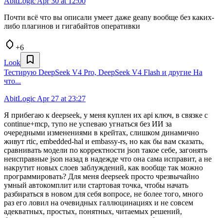
AbitLogic
Apr 30 at 12:00
Почти всё что вы описали умеет даже geany вообще без каких-
либо плагинов и гигабайтов оперативки
+6
Look
Тестирую DeepSeek V4 Pro, DeepSeek V4 Flash и другие На
что...
AbitLogic
Apr 27 at 23:27
Я прибегаю к deepseek, у меня куплен их api ключ, в связке с
continue+mcp, тупо не успеваю угнаться без ИИ за
очередными изменениями в крейтах, слишком динамично
живут rtic, embedded-hal и embassy-rs, но как бы вам сказать,
сравнивать модели по корректности json такое себе, загонять
неисправные json назад в надежде что она сама исправит, а не
накрутит новых слоев заблуждений, как вообще так можно
программировать? Для меня deepseek просто чрезвычайно
умный автокомплит или стартовая точка, чтобы начать
разбираться в новом для себя вопросе, не более того, много
раз его ловил на очевидных галлюцинациях и не совсем
адекватных, простых, понятных, читаемых решений,