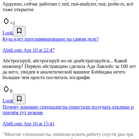
Ардуино, сейчас работаю с zed, rust-analyzer, rust, probe-rs, всё
тоже открытое
+1
Look
Куда идет программирование на самом деле?
AbitLogic
Apr 10 at 22:47
Абстрогируй, абстрогируй но не доабстрагируйся... Какой
инженер? Первую абстракцию сделала Ада Лавлейс за 100 лет
да него, увидев в аналитической машине Бэббиджа нечто
большее чем просто посчитать логарифм
0
Look
Почему хорошие специалисты перестали получать отклики и
причём тут резюме
AbitLogic
Apr 10 at 15:41
"Многие специалисты, начиная искать работу спустя два-три