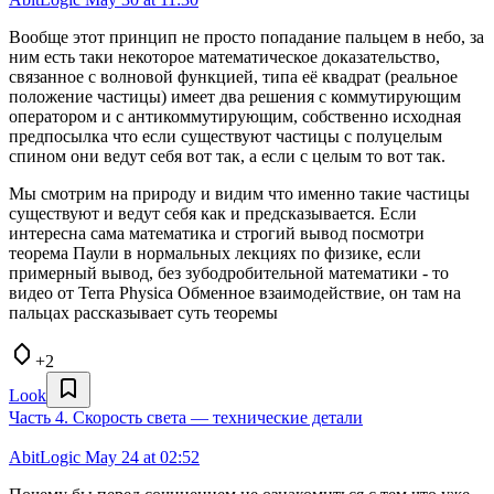
Вообще этот принцип не просто попадание пальцем в небо, за
ним есть таки некоторое математическое доказательство,
связанное с волновой функцией, типа её квадрат (реальное
положение частицы) имеет два решения с коммутирующим
оператором и с антикоммутирующим, собственно исходная
предпосылка что если существуют частицы с полуцелым
спином они ведут себя вот так, а если с целым то вот так.
Мы смотрим на природу и видим что именно такие частицы
существуют и ведут себя как и предсказывается. Если
интересна сама математика и строгий вывод посмотри
теорема Паули в нормальных лекциях по физике, если
примерный вывод, без зубодробительной математики - то
видео от Terra Physica Обменное взаимодействие, он там на
пальцах рассказывает суть теоремы
+2
Look
Часть 4. Скорость света — технические детали
AbitLogic
May 24 at 02:52