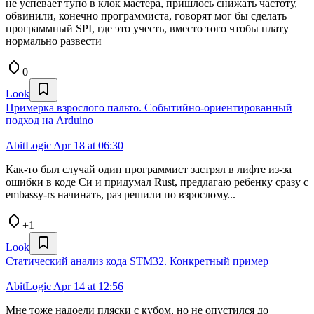
не успевает тупо в клок мастера, пришлось снижать частоту,
обвинили, конечно программиста, говорят мог бы сделать
программный SPI, где это учесть, вместо того чтобы плату
нормально развести
0
Look
Примерка взрослого пальто. Событийно-ориентированный
подход на Arduino
AbitLogic
Apr 18 at 06:30
Как-то был случай один программист застрял в лифте из-за
ошибки в коде Си и придумал Rust, предлагаю ребенку сразу с
embassy-rs начинать, раз решили по взрослому...
+1
Look
Статический анализ кода STM32. Конкретный пример
AbitLogic
Apr 14 at 12:56
Мне тоже надоели пляски с кубом, но не опустился до