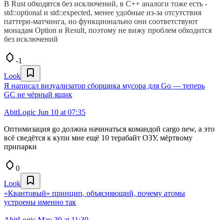
В Rust обходятся без исключений, в C++ аналоги тоже есть -
std::optional и std::expected, менее удобные из-за отсутствия
паттерн-матчинга, но функционально они соответствуют
монадам Option и Result, поэтому не вижу проблем обходится
без исключений
-1
Look
Я написал визуализатор сборщика мусора для Go — теперь
GC не чёрный ящик
AbitLogic
Jun 10 at 07:35
Оптимизация go должна начинаться командой cargo new, а это
всё сведётся к купи мне ещё 10 терабайт ОЗУ, мёртвому
припарки
0
Look
«Квантовый» принцип, объясняющий, почему атомы
устроены именно так
AbitLogic
May 30 at 11:30