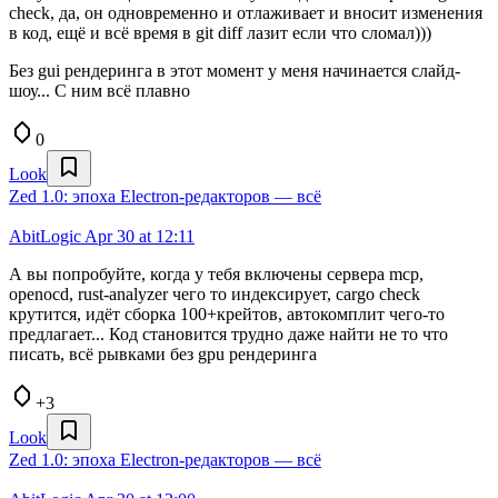
check, да, он одновременно и отлаживает и вносит изменения
в код, ещё и всё время в git diff лазит если что сломал)))
Без gui рендеринга в этот момент у меня начинается слайд-
шоу... С ним всё плавно
0
Look
Zed 1.0: эпоха Electron-редакторов — всё
AbitLogic
Apr 30 at 12:11
А вы попробуйте, когда у тебя включены сервера mcp,
openocd, rust-analyzer чего то индексирует, cargo check
крутится, идёт сборка 100+крейтов, автокомплит чего-то
предлагает... Код становится трудно даже найти не то что
писать, всё рывками без gpu рендеринга
+3
Look
Zed 1.0: эпоха Electron-редакторов — всё