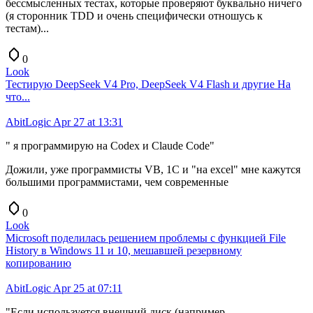
бессмысленных тестах, которые проверяют буквально ничего
(я сторонник TDD и очень специфически отношусь к
тестам)...
0
Look
Тестирую DeepSeek V4 Pro, DeepSeek V4 Flash и другие На
что...
AbitLogic
Apr 27 at 13:31
" я программирую на Codex и Claude Code"
Дожили, уже программисты VB, 1C и "на excel" мне кажутся
большими программистами, чем современные
0
Look
Microsoft поделилась решением проблемы с функцией File
History в Windows 11 и 10, мешавшей резервному
копированию
AbitLogic
Apr 25 at 07:11
"Если используется внешний диск (например,