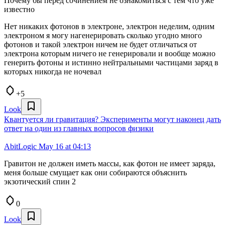
Почему бы перед сочинением не ознакомиться с тем что уже
известно
Нет никаких фотонов в электроне, электрон неделим, одним
электроном я могу нагенерировать сколько угодно много
фотонов и такой электрон ничем не будет отличаться от
электрона которым ничего не генерировали и вообще можно
генерить фотоны и истинно нейтральными частицами заряд в
которых никогда не ночевал
+5
Look
Квантуется ли гравитация? Эксперименты могут наконец дать
ответ на один из главных вопросов физики
AbitLogic
May 16 at 04:13
Гравитон не должен иметь массы, как фотон не имеет заряда,
меня больше смущает как они собираются объяснить
экзотический спин 2
0
Look