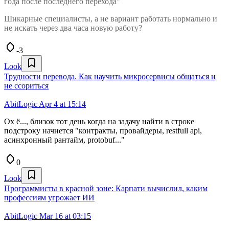
года после последнего перехода"
Шикарные специалисты, а не вариант работать нормально и
не искать через два часа новую работу?
-3
Look
Трудности перевода. Как научить микросервисы общаться и
не ссориться
AbitLogic
Apr 4 at 15:14
Ох ё..., близок тот день когда на задачу найти в строке
подстроку начнется "контракты, провайдеры, restfull api,
асинхронный рантайм, protobuf..."
0
Look
Программисты в красной зоне: Карпати вычислил, каким
профессиям угрожает ИИ
AbitLogic
Mar 16 at 03:15