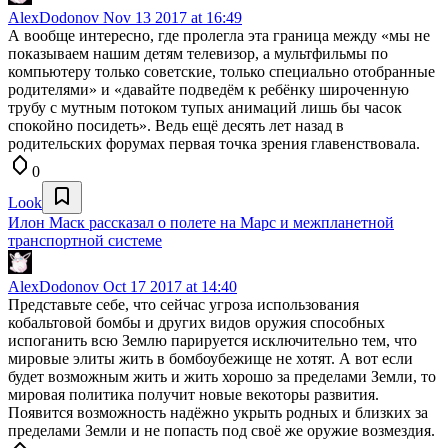
AlexDodonov
Nov 13 2017 at 16:49
А вообще интересно, где пролегла эта граница между «мы не
показываем нашим детям телевизор, а мультфильмы по
компьютеру только советские, только специально отобранные
родителями» и «давайте подведём к ребёнку широченную
трубу с мутным потоком тупых анимаций лишь бы часок
спокойно посидеть». Ведь ещё десять лет назад в
родительских форумах первая точка зрения главенствовала.
0
Look
Илон Маск рассказал о полете на Марс и межпланетной
транспортной системе
AlexDodonov
Oct 17 2017 at 14:40
Представьте себе, что сейчас угроза использования
кобальтовой бомбы и других видов оружия способных
испоганить всю Землю парируется исключительно тем, что
мировые элиты жить в бомбоубежище не хотят. А вот если
будет возможным жить и жить хорошо за пределами Земли, то
мировая политика получит новые векоторы развития.
Появится возможность надёжно укрыть родных и близких за
пределами Земли и не попасть под своё же оружие возмездия.