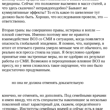
медицины. Сейчас это положение высмеяно в массе статей, а
что здесь сказочно? неправдоподобно? Бывают же
куммулятивные эффекты? То есть какое-то шевеление тут
должно было быть. Хорошо, что исследования провели, это —
ответственно.
Вторая грань: вы совершенно правы, истерика и вопли —
плохой советчик. Именно поэтому мне не нравится
взаимодействие ВОЗ со СМИ в ситуациях, когда появляется
опасность глобальной эпидемии. Я помню, что, например, в
итоге от птичьего гриппа умерло меньше чем от обычного, но
реально вся пресса стояла на ушах. Я безусловно одобряю
принятые ими экстренные меры, но не одобряю их результат
работы со СМИ. Возможно я переоцениваю влияние ВОЗ на
прессу, но у меня сложилось такое ощущение, что оно было
недостаточно продуманным.
но она не должна отменять доказательную
конечно, не отменять, но дополнять. Под семейными врачами
я имею ввиду, что есть специалисты накопившие за несколько
поколений опыт характерный для, скажем, определённого
«генома». Институты семейных врачей и сейчас есть в ряде