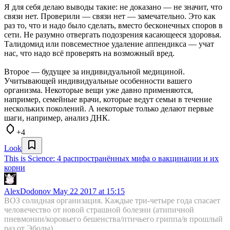
Я для себя делаю выводы такие: не доказано — не значит, что
связи нет. Проверили — связи нет — замечательно. Это как
раз то, что и надо было сделать, вместо бесконечных споров в
сети. Не разумно отвергать подозрения касающееся здоровья.
Талидомид или повсеместное удаление аппендикса — учат
нас, что надо всё проверять на возможный вред.
Второе — будущее за индивидуальной медициной.
Учитывающей индивидуальные особенности вашего
организма. Некоторые вещи уже давно применяются,
например, семейные врачи, которые ведут семьи в течение
нескольких поколений. А некоторые только делают первые
шаги, например, анализ ДНК.
+4
Look
This is Science: 4 распространённых мифа о вакцинации и их
корни
AlexDodonov
May 22 2017 at 15:15
ВОЗ солидная организация. Каждые три-четыре года спасает
человечество от новой страшной болезни (атипичной
пневмонии/коровьего бешенства/птичьего гриппа/в прошлый
раз от Эболы)