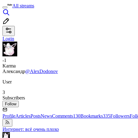
All streams
Login
-1
Karma
Александр
@AlexDodonov
User
3
Subscribers
Follow
Profile
Articles
Posts
News
Comments
130
Bookmarks
335
Followers
Fol
Интернет: всё очень плохо