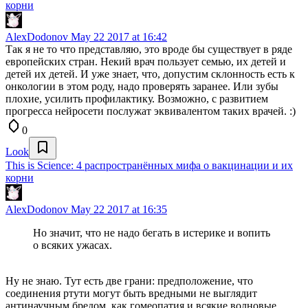
корни
AlexDodonov
May 22 2017 at 16:42
Так я не то что представляю, это вроде бы существует в ряде
европейских стран. Некий врач пользует семью, их детей и
детей их детей. И уже знает, что, допустим склонность есть к
онкологии в этом роду, надо проверять заранее. Или зубы
плохие, усилить профилактику. Возможно, с развитием
прогресса нейросети послужат эквивалентом таких врачей. :)
0
Look
This is Science: 4 распространённых мифа о вакцинации и их
корни
AlexDodonov
May 22 2017 at 16:35
Но значит, что не надо бегать в истерике и вопить
о всяких ужасах.
Ну не знаю. Тут есть две грани: предположение, что
соединения ртути могут быть вредными не выглядит
антинаучным бредом, как гомеопатия и всякие волновые