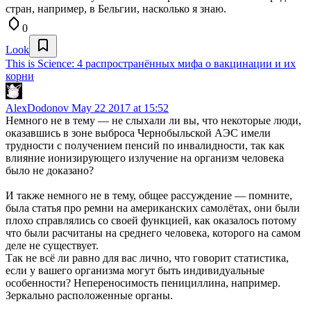
стран, например, в Бельгии, насколько я знаю.
0
Look
This is Science: 4 распространённых мифа о вакцинации и их
корни
AlexDodonov
May 22 2017 at 15:52
Немного не в тему — не слыхали ли вы, что некоторые люди,
оказавшись в зоне выброса Чернобыльской АЭС имели
трудности с получением пенсий по инвалидности, так как
влияние ионизирующего излучение на организм человека
было не доказано?
И также немного не в тему, общее рассуждение — помните,
была статья про ремни на американских самолётах, они были
плохо справлялись со своей функцией, как оказалось потому
что были расчитаны на среднего человека, которого на самом
деле не существует.
Так не всё ли равно для вас лично, что говорит статистика,
если у вашего организма могут быть индивидуальные
особенности? Непереносимость пенициллина, например.
Зеркально расположенные органы.