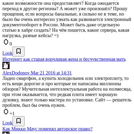
какие возможности она предоставляет? Когда ожидается
переход в другие регионы? А может уже произошёл? Прошу
прощения, если вопросы банальные, я сильно не в теме, но
было бы очень интересно узнать как развивается электронный
документооборот в России. Может быть даже отдельную
статью в хабре создать? На чём пишется, какие сервера, какая
нагрузка, разные кейсы? =)
0
Look
Интернет как старая ворчливая жена и бесчувственная мать
AlexDodonov
Mar 21 2016 at 14:31
Ладно смартфон, а купить холодильник или электроплиту, то
есть вещи дорогие и про которые не написаны миллионы
обзоров? Мучительная интеллектуальная работа на полмесяца,
при этом оказывается, что редкая плита имеет хорошую
духовку, знают только мастера по установке. Сайт — решатель
проблем, был бы очень нужен.
+1
Look
Как Микки Маус поменял авторское право?