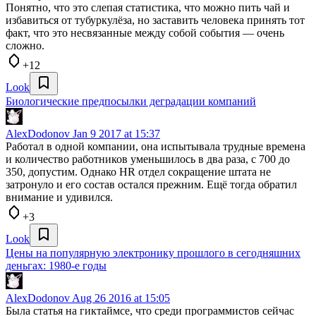
Понятно, что это слепая статистика, что можно пить чай и
избавиться от тубуркулёза, но заставить человека принять тот
факт, что это несвязанные между собой события — очень
сложно.
+12
Look
Биологические предпосылки деградации компаний
AlexDodonov
Jan 9 2017 at 15:37
Работал в одной компании, она испытывала трудные времена
и количество работников уменьшилось в два раза, с 700 до
350, допустим. Однако HR отдел сокращение штата не
затронуло и его состав остался прежним. Ещё тогда обратил
внимание и удивился.
+3
Look
Цены на популярную электронику прошлого в сегодняшних
деньгах: 1980-е годы
AlexDodonov
Aug 26 2016 at 15:05
Была статья на гиктаймсе, что среди программистов сейчас