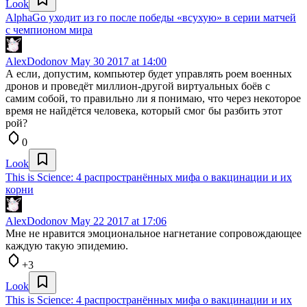
Look
AlphaGo уходит из го после победы «всухую» в серии матчей
с чемпионом мира
AlexDodonov
May 30 2017 at 14:00
А если, допустим, компьютер будет управлять роем военных
дронов и проведёт миллион-другой виртуальных боёв с
самим собой, то правильно ли я понимаю, что через некоторое
время не найдётся человека, который смог бы разбить этот
рой?
0
Look
This is Science: 4 распространённых мифа о вакцинации и их
корни
AlexDodonov
May 22 2017 at 17:06
Мне не нравится эмоциональное нагнетание сопровождающее
каждую такую эпидемию.
+3
Look
This is Science: 4 распространённых мифа о вакцинации и их