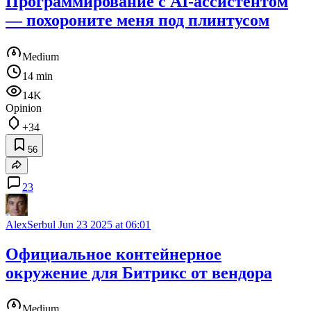
Программирование с AI-ассистентом
— похороните меня под плинтусом
Medium
14 min
14K
Opinion
+34
56
23
AlexSerbul
Jun 23 2025 at 06:01
Официальное контейнерное
окружение для Битрикс от вендора
Medium