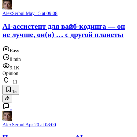
AlexSerbul
May 15 at 09:08
AI‑ассистент для вайб‑кодинга — он
не лучше, он(и) … с другой планеты
Easy
8 min
9.1K
Opinion
+11
15
1
AlexSerbul
Apr 20 at 08:00