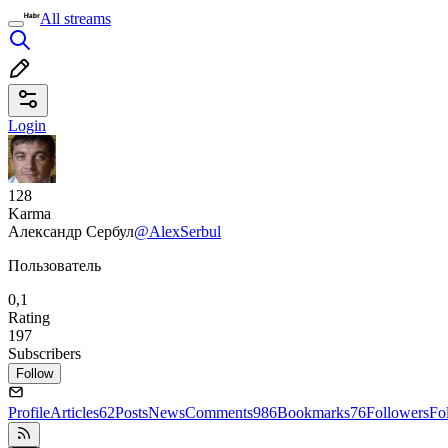
All streams
Login
128
Karma
Александр Сербул
@AlexSerbul
Пользователь
0,1
Rating
197
Subscribers
Follow
Profile
Articles
62
Posts
News
Comments
986
Bookmarks
76
Followers
Fo