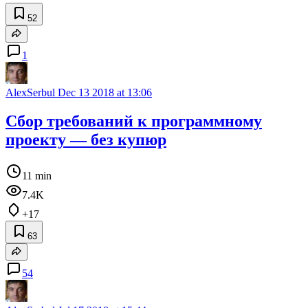
52
1
AlexSerbul
Dec 13 2018 at 13:06
Сбор требований к программному
проекту — без купюр
11 min
7.4K
+17
63
54