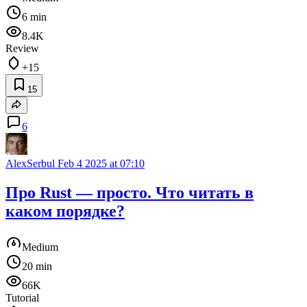
6 min
8.4K
Review
+15
15
6
AlexSerbul
Feb 4 2025 at 07:10
Про Rust — просто. Что читать в
каком порядке?
Medium
20 min
66K
Tutorial