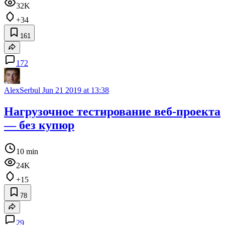
32K
+34
161
172
AlexSerbul
Jun 21 2019 at 13:38
Нагрузочное тестирование веб-проекта
— без купюр
10 min
24K
+15
78
29