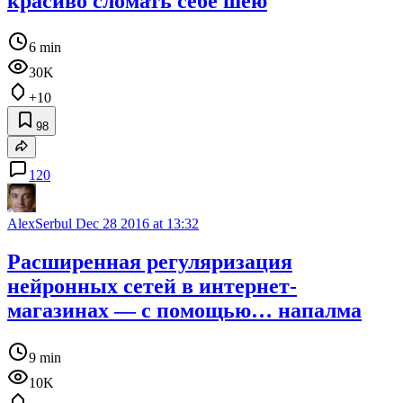
красиво сломать себе шею
6 min
30K
+10
98
120
AlexSerbul
Dec 28 2016 at 13:32
Расширенная регуляризация
нейронных сетей в интернет-
магазинах — с помощью… напалма
9 min
10K