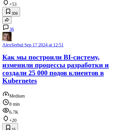
+53
309
36
AlexSerbul
Sep 17 2024 at 12:51
Как мы построили BI-систему,
изменили процессы разработки и
создали 25 000 подов клиентов в
Kubernetes
Medium
8 min
6.7K
+20
15