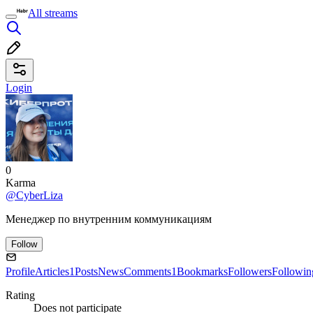
All streams
Login
0
Karma
@CyberLiza
Менеджер по внутренним коммуникациям
Follow
Profile
Articles
1
Posts
News
Comments
1
Bookmarks
Followers
Followin
Rating
Does not participate