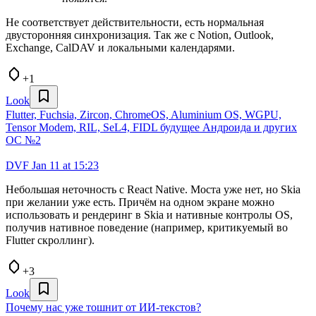
Не соответствует действительности, есть нормальная
двусторонняя синхронизация. Так же с Notion, Outlook,
Exchange, CalDAV и локальными календарями.
+1
Look
Flutter, Fuchsia, Zircon, ChromeOS, Aluminium OS, WGPU,
Tensor Modem, RIL, SeL4, FIDL будущее Андроида и других
ОС №2
DVF
Jan 11 at 15:23
Небольшая неточность с React Native. Моста уже нет, но Skia
при желании уже есть. Причём на одном экране можно
использовать и рендеринг в Skia и нативные контролы OS,
получив нативное поведение (например, критикуемый во
Flutter скроллинг).
+3
Look
Почему нас уже тошнит от ИИ-текстов?