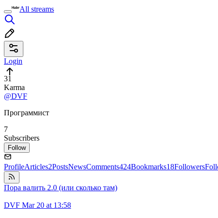
All streams
Login
31
Karma
@DVF
Программист
7
Subscribers
Follow
Profile
Articles
2
Posts
News
Comments
424
Bookmarks
18
Followers
Fol
Пора валить 2.0 (или сколько там)
DVF
Mar 20 at 13:58