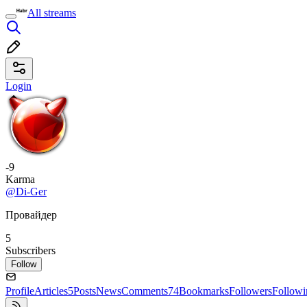
All streams
Login
-9
Karma
@Di-Ger
Провайдер
5
Subscribers
Follow
Profile
Articles
5
Posts
News
Comments
74
Bookmarks
Followers
Followi