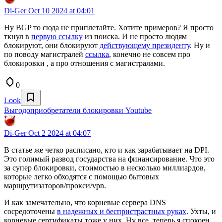
Di-Ger
Oct 10 2024 at 04:01
Ну BGP то сюда не приплетайте. Хотите примеров? Я просто
ткнул в
первую ссылку
из поиска. И не просто людям
блокируют, они блокируют
действующему президенту
. Ну и
по поводу магистралей
ссылка
, конечно не совсем про
блокировки , а про отношения с магистралами.
0
Look
Выгодоприобретатели блокировки Youtube
Di-Ger
Oct 2 2024 at 04:07
В статье же четко расписано, кто и как зарабатывает на DPI.
Это голимый развод государства на финансирование. Что это
за супер блокировки, стоимостью в несколько миллиардов,
которые легко обходятся с помощью бытовых
маршрутизаторов/прокси/vpn.
И как замечательно, что корневые сервера DNS
сосредоточены
в надежных и беспристрастных руках
. Ухты, и
корневые сертификаты тоже у них. Ну все, теперь я спокоен.