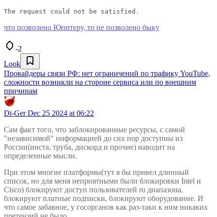
The request could not be satisfied.
что позволено Юпитеру, то не позволено быку
-2
Look
Провайдеры связи РФ: нет ограничений по трафику YouTube,
сложности возникли на стороне сервиса или по внешним
причинам
Di-Ger
Dec 25 2024 at 06:22
Сам факт того, что заблокированные ресурсы, с самой
"независимой" информацией до сих пор доступны из
России(инста, труба, дискорд и прочие) наводит на
определенные мысли.
При этом многие платформы(тут я бы привел длинный
список, но для меня неприятными были блокировки Intel и
Cisco) блокируют доступ пользователей ru диапазона,
блокируют платные подписки, блокируют оборудование. И
что самое забавное, у госорганов как раз-таки к ним никаких
претензий не было.