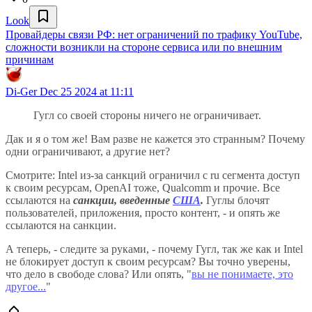
Look
Провайдеры связи РФ: нет ограничений по трафику YouTube,
сложности возникли на стороне сервиса или по внешним
причинам
Di-Ger
Dec 25 2024 at 11:11
Гугл со своей стороны ничего не ограничивает.
Дак и я о том же! Вам разве не кажется это странным? Почему
одни ограничивают, а другие нет?
Смотрите: Intel из-за санкций ограничил с ru сегмента доступ
к своим ресурсам, OpenAI тоже, Qualcomm и прочие. Все
ссылаются на
санкции, введенные
США
.
Гуглы блочят
пользователей, приложения, просто контент, - и опять же
ссылаются на санкции.
А теперь, - следите за руками, - почему Гугл, так же как и Intel
не блокирует доступ к своим ресурсам? Вы точно уверены,
что дело в свободе слова? Или опять, "
вы не понимаете, это
другое...
"