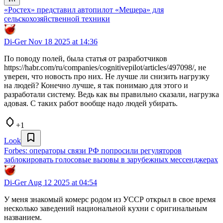
«Ростех» представил автопилот «Мещера» для
сельскохозяйственной техники
Di-Ger
Nov 18 2025 at 14:36
По поводу полей, была статья от разработчиков
https://habr.com/ru/companies/cognitivepilot/articles/497098/, не
уверен, что новость про них. Не лучше ли снизить нагрузку
на людей? Конечно лучше, я так понимаю для этого и
разработали систему. Ведь как вы правильно сказали, нагрузка
адовая. С таких работ вообще надо людей убирать.
+1
Look
Forbes: операторы связи РФ попросили регуляторов
заблокировать голосовые вызовы в зарубежных мессенджерах
Di-Ger
Aug 12 2025 at 04:54
У меня знакомый комерс родом из УССР открыл в свое время
несколько заведений национальной кухни с оригинальным
названием.