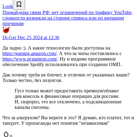
Look
Провайдеры связи РФ: нет ограничений по трафику YouTube,
сложности возникли на стороне сервиса или по внешним
причинам
Di-Ger
Dec 25 2024 at 12:36
Да ладно :). А какие технологии были доступны на
https://gaming.amazon.com/
. А что-за чипы поставлялись с
https://www.pcgamesn.com/
. Ну и видимо программное
обеспечение Spotify использовалось при создании ОМП.
Дак почему труба не блочит, в отличии от указанных выше?
Только честно, без лозунгов.
Гугл только может предоставить премиум/облако/
дев.консоль и финансовые операции для россиян.
И, сюрприз, это все отключено, а подсанкционные
каналы снесены.
Что за альтруизм? Вы верите в это? Я думаю, кто платит, тот и
танцует. У пропаганды нет понятия "независимая"
0