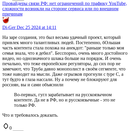
Провайдеры связи РФ: нет ограничений по трафику YouTube,
сложности возникли на стороне сервиса или по внешним
причинам
Di-Ger
Dec 25 2024 at 14:11
На заре создания, это был весьма удачный проект, который
привлек много талантливых людей. Постепенно, бОльшая
часть контента стала похожа на анекдот: "раньше только моя
семья знала, что я дебил". Бесспорно, очень много достойного
видео, но однозначного шлака больше на порядок. И очень
печально, что теже европейские регуляторы, до сих пор не
замечают, что Труба давно монополист в своём сегменте, что
тоже наводит на мысли. Даже огрызков прогнули с type C, а
тут будто в глаза нассали. Ну а почему не блокируют для
россиян, вы и сами объяснили
Во-первых, гугл зарабатывает на русскоязычном
контенте. Да не в РФ, но и русскоязычные - это не
только РФ.
Что и требовалось доказать.
0