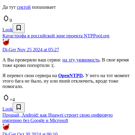
Да тут
сектой
попахивает
0
Look
Катастрофа в российской зоне проекта NTPPool.org
Di-Ger
Nov 25 2024 at 05:27
А Вы проверяли ваш сервис
на эту уязвимость
. В свое время
тоже крови попортили :(.
Я перевел свои сервера на
OpenNTPD
.
У него на тот момент
этого бага не было, ну или monit отключить, вроде тоже
помогало.
+4
Look
Прощай, Android: как Huawei строит свою цифровую
империю без Google и Microsoft
Di-Ger
Oct 30 2024 at 06:10