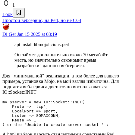
+1
Look
Простой вебсервис, на Perl, но не CGI
Di-Ger
Jan 15 2025 at 03:19
apt install libmojolicious-perl
Он займет дополнительно около 70 мегабайт
места, но значительно сэкономит время
"разработки" данного вебсервиса.
Для "минимальной" реализации, а тем более для вашего
примера, установка Mojo, на мой взгляд избыточна. Для
поднятия веб-сервиса достаточно воспользоваться
IO::Socket::INET
my $server = new IO::Socket::INET(

    Proto => 'tcp',

    LocalPort => $port,

    Listen => SOMAXCONN,

    Reuse => 1

) or die 'Unable to create server socket!' ;
А html шаблон парсить стандартными средствами Perl.