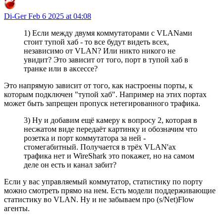
Di-Ger
Feb 6 2025 at 04:08
1) Если между двумя коммутаторами с VLANами
стоит тупой хаб - то все будут видеть всех,
независимо от VLAN? Или никто никого не
увидит? Это зависит от того, порт в тупой хаб в
транке или в аксессе?
Это напрямую зависит от того, как настроены порты, к
которым подключен "тупой хаб". Например на этих портах
может быть запрещен пропуск нетегированного трафика.
3) Ну и добавим ещё камеру к вопросу 2, которая в
несжатом виде передаёт картинку и обозначим что
розетка и порт коммутатора за ней -
стомегабитный. Получается в трёх VLAN'ах
трафика нет и WireShark это покажет, но на самом
деле он есть и канал забит?
Если у вас управляемый коммутатор, статистику по порту
можно смотреть прямо на нем. Есть модели поддерживающие
статистику во VLAN. Ну и не забываем про (s/Net)Flow
агенты.