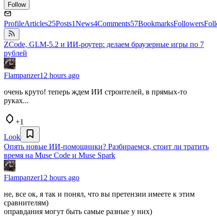
Follow
Profile
Articles
25
Posts
1
News
4
Comments
57
Bookmarks
Followers
Fol
ZCode, GLM-5.2 и ИИ-роутер: делаем браузерные игры по 7
рублей
Flampanzer
12 hours ago
очень круто! теперь ждем ИИ строителей, в прямых-то
руках...
+1
Look
Опять новые ИИ-помощники? Разбираемся, стоит ли тратить
время на Muse Code и Muse Spark
Flampanzer
12 hours ago
не, все ок, я так и понял, что вы претензии имеете к этим
сравнителям)
оправдания могут быть самые разные у них)