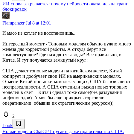
ИИ снова закрывается: почему нейросети оказались на грани
блокировок
Flampanzer
Jul 8 at 12:01
И мясо из котлет не восстановишь...
Интересный момент - Топовым моделям обычно нужно много
железа для корректной работы. А откуда берут все
комплектующие? Где находятся заводы? Все правильно, в
Китае. И тут получается замкнутый круг:
США делает топовые модели на китайском железе, Китай
копирует и дообучает свои ИИ на американских моделях.
Отмени Китай поставки комплектующих, США бы взвыли от
несправедливости. А США отменили выход новых топовых
моделей в свет -- Китай сделал тоже самое(без раздувания
инфоповодов). А мог бы еще прикрыть торговлю
оперативками, объявив их стратегическим ресурсом))
+2
Look
Новые модели ChatGPT пугают даже правительство США: