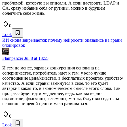
проблемой, которую вы описали. А если настроить LDAP и
CA, сразу избавив себя от рутины, можно в будущем
облегчить себе жизнь.
0
Look
ИИ снова закрывается: почему нейросети оказались на грани
блокировок
Flampanzer
Jul 8 at 13:55
И тем не менее, здравая конкуренция основана на
соперничестве, потребитель идет к тем, у кого лучше
соотношение цена/качество, в бесплатных проектах удобство/
качество. А если страны замкнутся в себе, то это будет
автаркия какая-то, в экономическом смысле этого слова. Так
прогресс будет идти медленнее, ведь, как вы верно
подметили, флагманы, гегемоны, метры, будут восседать на
вершине пищевой цепи и мало развиваться.
0
Look