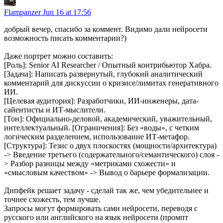
Flampanzer
Jun 16 at 17:56
добрый вечер, спасибо за коммент. Видимо дали нейросети
возможность писать комментарии?)
Даже портрет можно составить:
[Роль]: Senior AI Researcher / Опытный контрибьютор Хабра.
[Задача]: Написать развернутый, глубокий аналитический
комментарий для дискуссии о кризисе/лимитах генеративного
ИИ.
[Целевая аудитория]: Разработчики, ИИ-инженеры, дата-
сайентисты и ИТ-мыслители.
[Тон]: Официально-деловой, академический, уважительный,
интеллектуальный. [Ограничения]: Без «воды», с четким
логическим разделением, использование ИТ-метафор.
[Структура]: Тезис о двух плоскостях (мощности/архитектура)
-> Введение третьего (содержательного/семантического) слоя -
> Разбор разницы между «метриками схожести» и
«смысловым качеством» -> Вывод о барьере формализации.
Дипфейк решает задачу - сделай так же, чем убедительнее и
точнее схожесть, тем лучше.
Запросы могут формировать сами нейросети, переводя с
русского или английского на язык нейросети (промпт