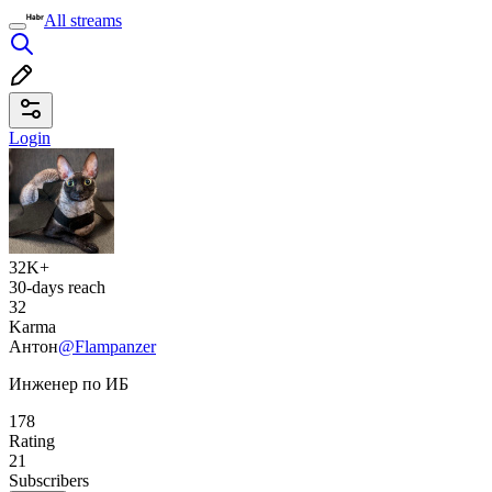
All streams
Login
32K+
30-days reach
32
Karma
Антон
@Flampanzer
Инженер по ИБ
178
Rating
21
Subscribers