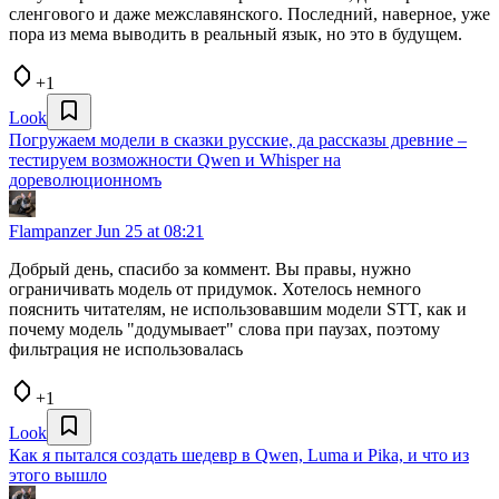
сленгового и даже межславянского. Последний, наверное, уже
пора из мема выводить в реальный язык, но это в будущем.
+1
Look
Погружаем модели в сказки русские, да рассказы древние –
тестируем возможности Qwen и Whisper на
дореволюционномъ
Flampanzer
Jun 25 at 08:21
Добрый день, спасибо за коммент. Вы правы, нужно
ограничивать модель от придумок. Хотелось немного
пояснить читателям, не использовавшим модели STT, как и
почему модель "додумывает" слова при паузах, поэтому
фильтрация не использовалась
+1
Look
Как я пытался создать шедевр в Qwen, Luma и Pika, и что из
этого вышло