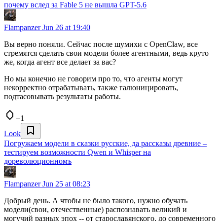
почему вслед за Fable 5 не вышла GPT-5.6
Flampanzer
Jun 26 at 19:40
Вы верно поняли. Сейчас после шумихи с OpenClaw, все
стремятся сделать свои модели более агентными, ведь круто
же, когда агент все делает за вас?
Но мы конечно не говорим про то, что агенты могут
некорректно отрабатывать, также галюницировать,
подтасовывать результаты работы.
+1
Look
Погружаем модели в сказки русские, да рассказы древние –
тестируем возможности Qwen и Whisper на
дореволюционномъ
Flampanzer
Jun 25 at 08:23
Добрый день. А чтобы не было такого, нужно обучать
модели(свои, отечественные) распознавать великий и
могучий разных эпох -- от старославянского, до современного