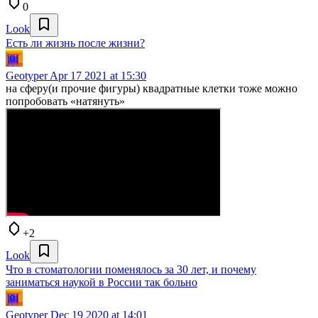
0
Look
Есть ли жизнь после жизни?
Geotyper
Apr 17 2021 at 15:30
на сферу(и прочие фигуры) квадратные клетки тоже можно
попробовать «натянуть»
+2
Look
Что в стоматологии поменялось за 30 лет, и почему
заниматься наукой в России так больно
Geotyper
Dec 19 2020 at 14:01