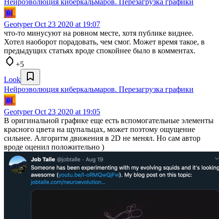
Нейроэволюция киберкальмаров. Перезагрузка графики
Geotyper
Oct 23 2020 at 19:07
что-то минусуют на ровном месте, хотя публике виднее.
Хотел наоборот порадовать, чем смог. Может время такое, в
предыдущих статьях вроде спокойнее было в комментах.
+5
Look
Нейроэволюция киберкальмаров. Перезагрузка графики
Geotyper
Oct 23 2020 at 19:05
В оригинальной графике еще есть вспомогательные элементы
красного цвета на щупальцах, может поэтому ощущение
сильнее. Алгоритм движения в 2D не менял. Но сам автор
вроде оценил положительно )