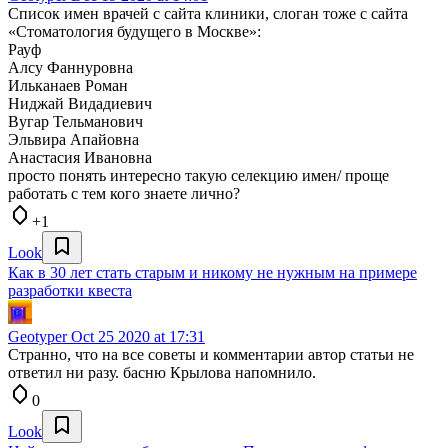
Список имен врачей с сайта клиники, слоган тоже с сайта
«Стоматология будущего в Москве»:
Рауф
Алсу Фаннуровна
Ильканаев Роман
Ниджай Видадиевич
Вугар Тельманович
Эльвира Апайовна
Анастасия Ивановна
просто понять интересно такую селекцию имен/ проще
работать с тем кого знаете лично?
+1
Look
Как в 30 лет стать старым и никому не нужным на примере
разработки квеста
Geotyper
Oct 25 2020 at 17:31
Странно, что на все советы и комментарии автор статьи не
ответил ни разу. басню Крылова напомнило.
0
Look