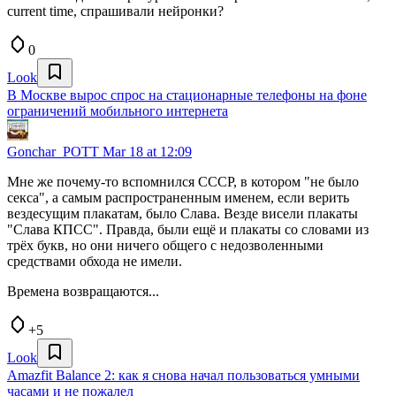
current time, спрашивали нейронки?
0
Look
В Москве вырос спрос на стационарные телефоны на фоне
ограничений мобильного интернета
Gonchar_POTT
Mar 18 at 12:09
Мне же почему-то вспомнился СССР, в котором "не было
секса", а самым распространенным именем, если верить
вездесущим плакатам, было Слава. Везде висели плакаты
"Слава КПСС". Правда, были ещё и плакаты со словами из
трёх букв, но они ничего общего с недозволенными
средствами обхода не имели.
Времена возвращаются...
+5
Look
Amazfit Balance 2: как я снова начал пользоваться умными
часами и не пожалел