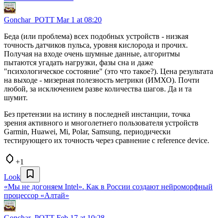
Gonchar_POTT
Mar 1 at 08:20
Беда (или проблема) всех подобных устройств - низкая
точность датчиков пульса, уровня кислорода и прочих.
Получая на входе очень шумные данные, алгоритмы
пытаются угадать нагрузки, фазы сна и даже
"психологическое состояние" (это что такое?). Цена результата
на выходе - мизерная полезность метрики (ИМХО). Почти
любой, за исключением разве количества шагов. Да и та
шумит.
Без претензии на истину в последней инстанции, точка
зрения активного и многолетнего пользователя устройств
Garmin, Huawei, Mi, Polar, Samsung, периодически
тестирующего их точность через сравнение с reference device.
+1
Look
«Мы не догоняем Intel». Как в России создают нейроморфный
процессор «Алтай»
Gonchar_POTT
Feb 17 at 10:28