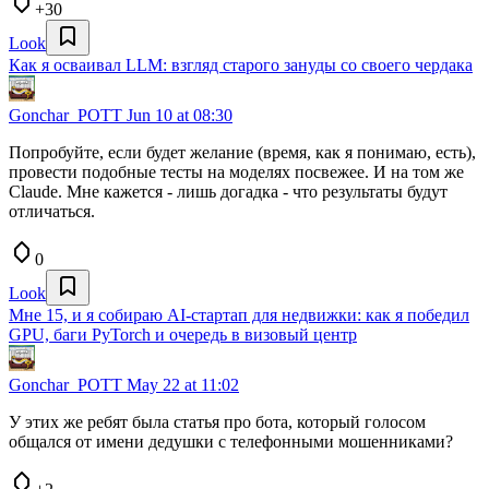
+30
Look
Как я осваивал LLM: взгляд старого зануды со своего чердака
Gonchar_POTT
Jun 10 at 08:30
Попробуйте, если будет желание (время, как я понимаю, есть),
провести подобные тесты на моделях посвежее. И на том же
Claude. Мне кажется - лишь догадка - что результаты будут
отличаться.
0
Look
Мне 15, и я собираю AI-стартап для недвижки: как я победил
GPU, баги PyTorch и очередь в визовый центр
Gonchar_POTT
May 22 at 11:02
У этих же ребят была статья про бота, который голосом
общался от имени дедушки с телефонными мошенниками?