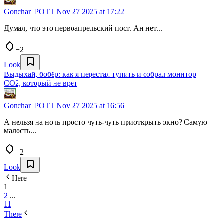
Gonchar_POTT
Nov 27 2025 at 17:22
Думал, что это первоапрельский пост. Ан нет...
+2
Look
Выдыхай, бобёр: как я перестал тупить и собрал монитор
CO2, который не врет
Gonchar_POTT
Nov 27 2025 at 16:56
А нельзя на ночь просто чуть-чуть приоткрыть окно? Самую
малость...
+2
Look
Here
1
2
...
11
There