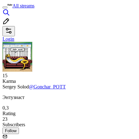
All streams
Login
15
Karma
Sergey Solod
@Gonchar_POTT
Энтузиаст
0,3
Rating
23
Subscribers
Follow