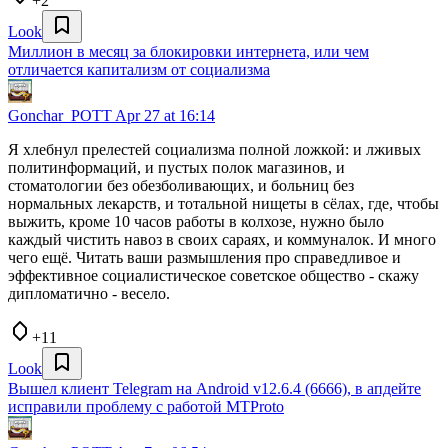
+2
Look
Миллион в месяц за блокировки интернета, или чем
отличается капитализм от социализма
Gonchar_POTT
Apr 27 at 16:14
Я хлебнул прелестей социализма полной ложкой: и лживых
политинформаций, и пустых полок магазинов, и
стоматологии без обезболивающих, и больниц без
нормальных лекарств, и тотальной нищеты в сёлах, где, чтобы
выжить, кроме 10 часов работы в колхозе, нужно было
каждый чистить навоз в своих сараях, и коммуналок. И много
чего ещё. Читать ваши размышления про справедливое и
эффективное социалистическое советское общество - скажу
дипломатично - весело.
+11
Look
Вышел клиент Telegram на Android v12.6.4 (6666), в апдейте
исправили проблему с работой MTProto