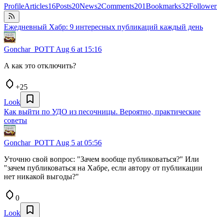
Profile
Articles
16
Posts
20
News
2
Comments
201
Bookmarks
32
Follower
Ежедневный Хабр: 9 интересных публикаций каждый день
Gonchar_POTT
Aug 6 at 15:16
А как это отключить?
+25
Look
Как выйти по УДО из песочницы. Вероятно, практические
советы
Gonchar_POTT
Aug 5 at 05:56
Уточню свой вопрос: "Зачем вообще публиковаться?" Или
"зачем публиковаться на Хабре, если автору от публикации
нет никакой выгоды?"
0
Look