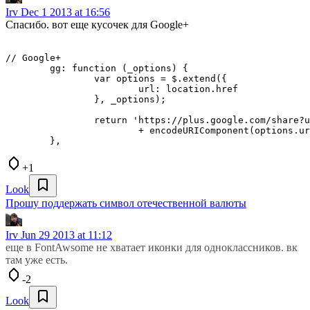
Irv
Dec 1 2013 at 16:56
Спасибо. вот еще кусочек для Google+
// Google+

	gg: function (_options) {

		var options = $.extend({

			url: location.href			

		}, _options);

		return 'https://plus.google.com/share?url='

			+ encodeURIComponent(options.url);

+1
Look
Прошу поддержать символ отечественной валюты
Irv
Jun 29 2013 at 11:12
еще в FontAwsome не хватает иконки для одноклассников. вк
там уже есть.
-2
Look