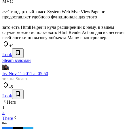
MVC
>>Стандартный класс System.Web.Mvc.ViewPage не
предоставляет удобного функционала для этого
зато есть HtmlHelper и куча расширений к нему. в вашем
случае можно использовать Html.RenderAction для вынесения
всей логики по вызову «объекта Main» в контроллер.
+1
Look
Steam взломан
Irv
Nov 11 2011 at 05:50
зол на Steam
-5
Look
Here
1
2
There