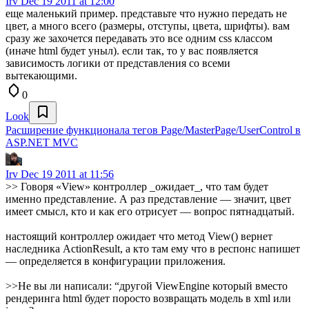
Irv
Dec 19 2011 at 12:00
еще маленький пример. представьте что нужно передать не
цвет, а много всего (размеры, отступы, цвета, шрифты). вам
сразу же захочется передавать это все одним css классом
(иначе html будет уныл). если так, то у вас появляется
зависимость логики от представления со всеми
вытекающими.
0
Look
Расширение функционала тегов Page/MasterPage/UserControl в
ASP.NET MVC
Irv
Dec 19 2011 at 11:56
>> Говоря «View» контроллер _ожидает_, что там будет
именно представление. А раз представление — значит, цвет
имеет смысл, кто и как его отрисует — вопрос пятнадцатый.
настоящий контроллер ожидает что метод View() вернет
наследника ActionResult, а кто там ему что в респонс напишет
— определяется в конфигурации приложения.
>>Не вы ли написали: “другой ViewEngine который вместо
рендеринга html будет поросто возвращать модель в xml или