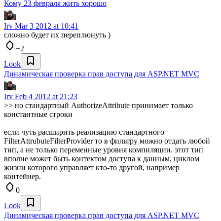
Кому 23 февраля жить хорошо
Irv
Mar 3 2012 at 10:41
сложно будет их переплюнуть )
+2
Look
Динамическая проверка прав доступа для ASP.NET MVC
Irv
Feb 4 2012 at 21:23
>> но стандартный AuthorizeAttribute принимает только
константные строки
если чуть расширить реализацию стандартного
FilterAttrubuteFilterProvider то в фильтру можно отдать любой
тип, а не только переменные уровня компиляции. этот тип
вполне может быть контектом доступа к данным, циклом
жизни которого управляет кто-то другой, например
контейнер.
0
Look
Динамическая проверка прав доступа для ASP.NET MVC