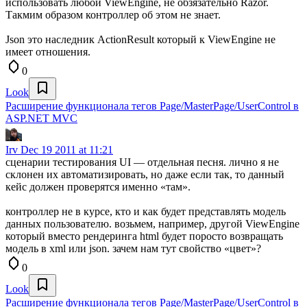
использовать любой ViewEngine, не обзязательно Razor.
Такмим образом контроллер об этом не знает.
Json это наследник ActionResult который к ViewEngine не
имеет отношения.
0
Look
Расширение функционала тегов Page/MasterPage/UserControl в
ASP.NET MVC
Irv
Dec 19 2011 at 11:21
сценарии тестирования UI — отдельная песня. лично я не
склонен их автоматизировать, но даже если так, то данный
кейс должен проверятся именно «там».
контроллер не в курсе, кто и как будет представлять модель
данных пользователю. возьмем, например, другой ViewEngine
который вместо рендеринга html будет поросто возвращать
модель в xml или json. зачем нам тут свойство «цвет»?
0
Look
Расширение функционала тегов Page/MasterPage/UserControl в