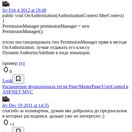
Irv
Feb 4 2012 at 19:49
public void OnAuthorization(AuthorizationContext filterContext)
{
PermissionManager permissionManager = new
PermissionManager();
плохо инстанциировать тип PermissionManager прям в методе
OnAuthorization. лучше отдавать его классу
DynamicAuthorizeAttribute в виде иньекции.
пример
тут
0
Look
Расширение функционала тегов Page/MasterPage/UserControl в
ASP.NET MVC
Irv
Dec 19 2011 at 14:35
спасибо за холиварчик, думаю мы добрались до предпосылок
в которых расходимся. дальше уже не интересно ;)
+1