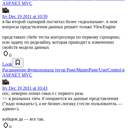
ASP.NET MVC
Irv
Dec 19 2011 at 10:59
я бы второй сценарий посчитал более «идеальным». в нем
вопросы предствления данных решает только ViewEngine
представьте сбебе тесты контроллера по первому сценарию,
или задачу по редизайну, которая приводит к изменению
свойств модели данных
0
Look
Расширение функционала тегов Page/MasterPage/UserControl в
ASP.NET MVC
Irv
Dec 19 2011 at 10:43
опс, неверно понял смысл с первого раза.
>> в реальных view if опираются на данные представления
(“надо показать»), а не бизнес-логику («если пользователь —
админ»).
вобщем да — все так.
0