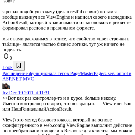
json»?
я решал подобную задачу (делал restful сервис) но там я
вообще выкинул все ViewEngine и написал своего наследника
ActionResult, который в зависимости от заголовков в реквесте
формировал респонс в правильном формате.
мы с вами расходимся в тезисе, что свойство «цвет строчки в
таблице» является частью бизнес логики. тут уж ничего не
поделать.
0
Look
Расширение функционала тегов Page/MasterPage/UserControl в
ASP.NET MVC
Irv
Dec 19 2011 at 11:31
>>Вот как раз контроллер-то и в курсе, больше некому.
Именно контроллер говорит, что возвращать — View или Json
или НашГениальныйActionResult.
View() это метод базового класса, который на основе
сконфигуренного в web.config ViewEngine выполнит действие
по преобразованию модели в Response для клиента. мы можем