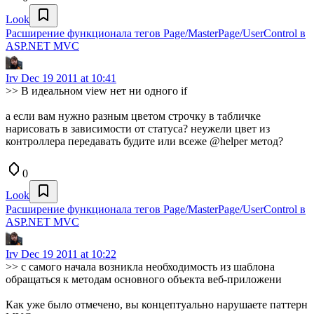
Look
Расширение функционала тегов Page/MasterPage/UserControl в
ASP.NET MVC
Irv
Dec 19 2011 at 10:41
>> В идеальном view нет ни одного if
а если вам нужно разным цветом строчку в табличке
нарисовать в зависимости от статуса? неужели цвет из
контроллера передавать будите или всеже @helper метод?
0
Look
Расширение функционала тегов Page/MasterPage/UserControl в
ASP.NET MVC
Irv
Dec 19 2011 at 10:22
>> с самого начала возникла необходимость из шаблона
обращаться к методам основного объекта веб-приложени
Как уже было отмечено, вы концептуально нарушаете паттерн