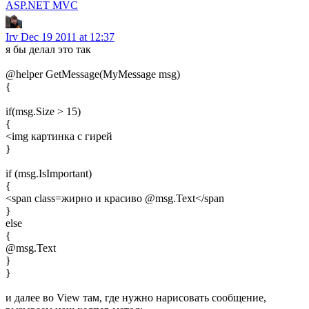
ASP.NET MVC
Irv
Dec 19 2011 at 12:37
я бы делал это так
@helper GetMessage(MyMessage msg)
{
if(msg.Size > 15)
{
<img картинка с гирей
}
if (msg.IsImportant)
{
<span class=жирно и красиво @msg.Text</span
}
else
{
@msg.Text
}
}
и далее во View там, где нужно нарисовать сообщение,