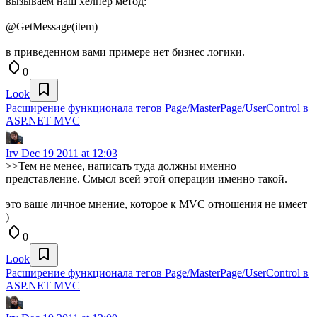
вызываем наш хелпер метод:
@GetMessage(item)
в приведенном вами примере нет бизнес логики.
0
Look
Расширение функционала тегов Page/MasterPage/UserControl в
ASP.NET MVC
Irv
Dec 19 2011 at 12:03
>>Тем не менее, написать туда должны именно
представление. Смысл всей этой операции именно такой.
это ваше личное мнение, которое к MVC отношения не имеет
)
0
Look
Расширение функционала тегов Page/MasterPage/UserControl в
ASP.NET MVC