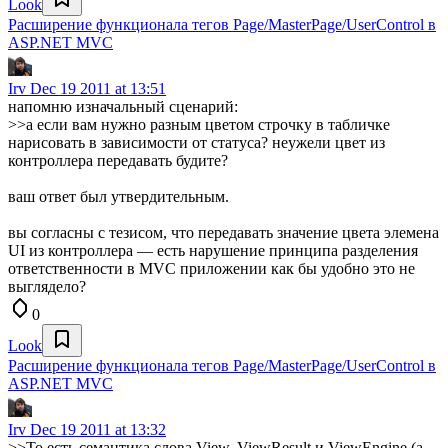
Look
Расширение функционала тегов Page/MasterPage/UserControl в
ASP.NET MVC
Irv
Dec 19 2011 at 13:51
напомню изначальный сценарий:
>>а если вам нужно разным цветом строчку в табличке
нарисовать в зависимости от статуса? неужели цвет из
контроллера передавать будите?
ваш ответ был утвердительным.
вы согласны с тезисом, что передавать значение цвета элемена
UI из контроллера — есть нарушение принципа разделения
ответственности в MVC приложении как бы удобно это не
выглядело?
0
Look
Расширение функционала тегов Page/MasterPage/UserControl в
ASP.NET MVC
Irv
Dec 19 2011 at 13:32
>>То есть семантика слова View, ViewResult и ViewEngine (а