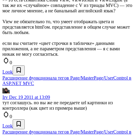
так же их «случайное» совпадение с V из триады MVC) — это
мое личное мнение, а не банальный английский язык?
View не обязательно то, что умеет отображать цвета и
представляется html'ом. представление в общем случае может
быть любым.
если вы считаете «цвет строчки в табличке» данными
приложения, а не параметром представления — я с вами
никак не могу согласиться.
0
Look
Расширение функционала тегов Page/MasterPage/UserControl в
ASP.NET MVC
Irv
Dec 19 2011 at 13:09
тут соглашусь. но вы же не передаете url картинки из
контроллера (как цвет из примера выше)
0
Look
Расширение функционала тегов Page/MasterPage/UserControl в