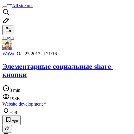
All streams
Login
WuWu
Oct 25 2012 at 21:16
Элементарные социальные share-
кнопки
3 min
198K
Website development
*
+58
705