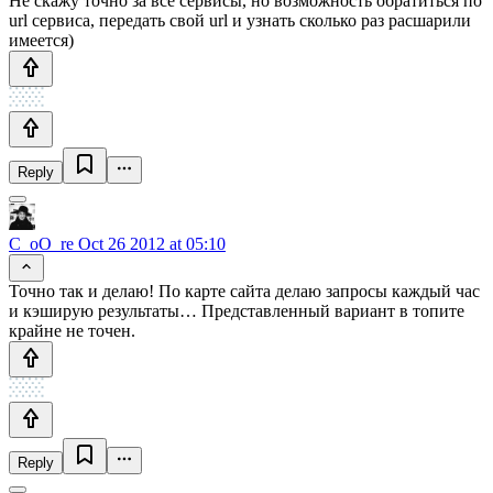
Не скажу точно за все сервисы, но возможность обратиться по
url сервиса, передать свой url и узнать сколько раз расшарили
имеется)
Reply
C_oO_re
Oct 26 2012 at 05:10
Точно так и делаю! По карте сайта делаю запросы каждый час
и кэширую результаты… Представленный вариант в топите
крайне не точен.
Reply