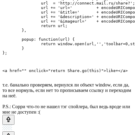
		url  = 'http://connect.mail.ru/share?';

		url += 'url='          + encodeURIComponent(purl);

		url += '&title='       + encodeURIComponent(ptitle);

		url += '&description=' + encodeURIComponent(text);

		url += '&imageurl='    + encodeURIComponent(pimg);

		return url;

	},

	popup: function(url) {

		return window.open(url,'','toolbar=0,status=0,width=626,height=436');

	}

т.е. банально проверяем, вернулся ли объект window, если да,
то все нормуль, если нет то прописываем ссылку и переходим
на неё.
P.S.: Сорри что-то не нашел тэг спойлера, был ведь вроде или
мне не доступен :(