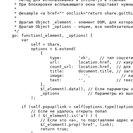
     * При блокировке всплывающего окна подставит нужны
     *

     * @example <a href="" onclick="return share.go(thi
     *

     * @param Object _element - элемент DOM, для которо
     * @param Object _options - опции, все необязательн
     */

    go: function(_element, _options) {

        var

            self = Share,

            options = $.extend(

                {

                    type:       'vk',    // тип соцсети

                    url:        location.href,  // каку
                    count_url:  location.href,  // для 
                    title:      document.title, // заго
                    image:        '',             // ка
                    text:       '',             // текс
                },

                $(_element).data(), // Если параметры з
                _options            // Параметры из выз
            );

        if (self.popup(link = self[options.type](option
            // Если не удалось открыть попап

            if ( $(_element).is('a') ) {

                // Если это <a>, то подставляем адрес и
                $(_element).prop('href', link);

                return true;
