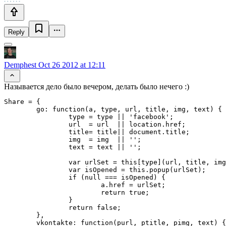
Reply
Demphest
Oct 26 2012 at 12:11
Называется дело было вечером, делать было нечего :)
Share = {

	go: function(a, type, url, title, img, text) {

		type = type || 'facebook';

		url  = url  || location.href;

		title= title|| document.title;

		img  = img  || '';

		text = text || '';

		var urlSet = this[type](url, title, img, text);

		var isOpened = this.popup(urlSet);

		if (null === isOpened) {

			a.href = urlSet;

			return true;

		}

		return false;

	},

	vkontakte: function(purl, ptitle, pimg, text) {
