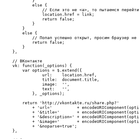
            }

            else {

                // Если это не <a>, то пытаемся перейти
                location.href = link;

                return false;

            }

        }

        else {

            // Попап успешно открыт, просим браузер не 
            return false;

        }

    },

    // ВКонтакте

    vk: function(_options) {

        var options = $.extend({

                url:    location.href,

                title:  document.title,

                image:  '',

                text:   '',

            }, _options);

        return 'http://vkontakte.ru/share.php?'

            + 'url='          + encodeURIComponent(opti
            + '&title='       + encodeURIComponent(opti
            + '&description=' + encodeURIComponent(opti
            + '&image='       + encodeURIComponent(opti
            + '&noparse=true';

    },
