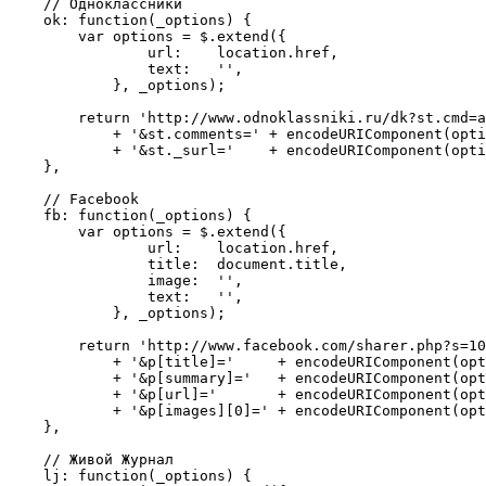
    // Одноклассники

    ok: function(_options) {

        var options = $.extend({

                url:    location.href,

                text:   '',

            }, _options);

        return 'http://www.odnoklassniki.ru/dk?st.cmd=a
            + '&st.comments=' + encodeURIComponent(opti
            + '&st._surl='    + encodeURIComponent(opti
    },

    // Facebook

    fb: function(_options) {

        var options = $.extend({

                url:    location.href,

                title:  document.title,

                image:  '',

                text:   '',

            }, _options);

        return 'http://www.facebook.com/sharer.php?s=10
            + '&p[title]='     + encodeURIComponent(opt
            + '&p[summary]='   + encodeURIComponent(opt
            + '&p[url]='       + encodeURIComponent(opt
            + '&p[images][0]=' + encodeURIComponent(opt
    },

    // Живой Журнал

    lj: function(_options) {
