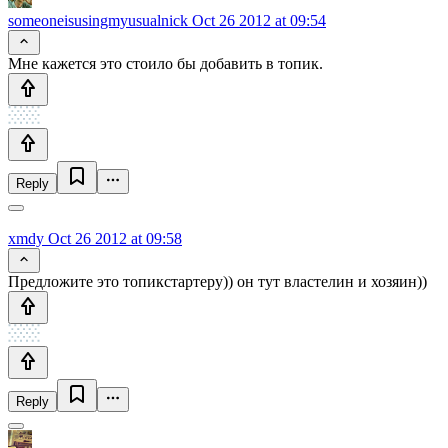
someoneisusingmyusualnick
Oct 26 2012 at 09:54
Мне кажется это стоило бы добавить в топик.
Reply
xmdy
Oct 26 2012 at 09:58
Предложите это топикстартеру)) он тут властелин и хозяин))
Reply