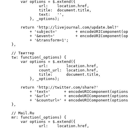
        var options = $.extend({

                url:    location.href,

                title:  document.title,

                text:   '',

            }, _options);

        return 'http://livejournal.com/update.bml?'

            + 'subject='        + encodeURIComponent(op
            + '&event='         + encodeURIComponent(op
            + '&transform=1';

    },

    // Твиттер

    tw: function(_options) {

        var options = $.extend({

                url:        location.href,

                count_url:  location.href,

                title:      document.title,

            }, _options);

        return 'http://twitter.com/share?'

            + 'text='      + encodeURIComponent(options
            + '&url='      + encodeURIComponent(options
            + '&counturl=' + encodeURIComponent(options
    },

    // Mail.Ru

    mr: function(_options) {

        var options = $.extend({

                url:    location.href,
