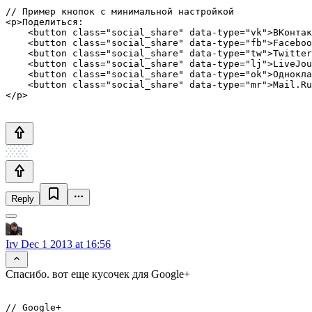
// Пример кнопок с минимальной настройкой

<p>Поделиться:

    <button class="social_share" data-type="vk">ВКонтак
    <button class="social_share" data-type="fb">Faceboo
    <button class="social_share" data-type="tw">Twitter
    <button class="social_share" data-type="lj">LiveJou
    <button class="social_share" data-type="ok">Однокла
    <button class="social_share" data-type="mr">Mail.Ru
Reply
Irv
Dec 1 2013 at 16:56
Спасибо. вот еще кусочек для Google+
// Google+
