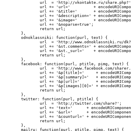
		url  = 'http://vkontakte.ru/share.php?';

		url += 'url='          + encodeURIComponent(purl);

		url += '&title='       + encodeURIComponent(ptitle);

		url += '&description=' + encodeURIComponent(text);

		url += '&image='       + encodeURIComponent(pimg);

		url += '&noparse=true';

		return url;

	},

	odnoklassniki: function(purl, text) {

		url  = 'http://www.odnoklassniki.ru/dk?st.cmd=addShare&st.s=1';

		url += '&st.comments=' + encodeURIComponent(text);

		url += '&st._surl='    + encodeURIComponent(purl);

		return url;

	},

	facebook: function(purl, ptitle, pimg, text) {

		url  = 'http://www.facebook.com/sharer.php?s=100';

		url += '&p[title]='     + encodeURIComponent(ptitle);

		url += '&p[summary]='   + encodeURIComponent(text);

		url += '&p[url]='       + encodeURIComponent(purl);

		url += '&p[images][0]=' + encodeURIComponent(pimg);

		return url;

	},

	twitter: function(purl, ptitle) {

		url  = 'http://twitter.com/share?';

		url += 'text='      + encodeURIComponent(ptitle);

		url += '&url='      + encodeURIComponent(purl);

		url += '&counturl=' + encodeURIComponent(purl);

		return url;

	},

	mailru: function(purl, ptitle, pimg, text) {
