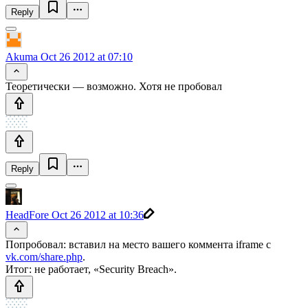
Reply
Akuma
Oct 26 2012 at 07:10
Теоретически — возможно. Хотя не пробовал
Reply
HeadFore
Oct 26 2012 at 10:36
Попробовал: вставил на место вашего коммента iframe с
vk.com/share.php
.
Итог: не работает, «Security Breach».