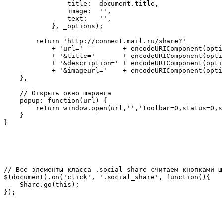
                title:  document.title,

                image:  '',

                text:   '',

            }, _options);

        return 'http://connect.mail.ru/share?'

            + 'url='          + encodeURIComponent(opti
            + '&title='       + encodeURIComponent(opti
            + '&description=' + encodeURIComponent(opti
            + '&imageurl='    + encodeURIComponent(opti
    },

    // Открыть окно шаринга

    popup: function(url) {

        return window.open(url,'','toolbar=0,status=0,s
    }

// Все элементы класса .social_share считаем кнопками ш
$(document).on('click', '.social_share', function(){

    Share.go(this);
