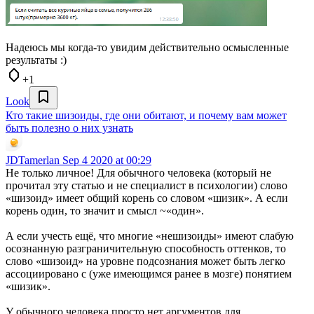
Надеюсь мы когда-то увидим действительно осмысленные
результаты :)
+1
Look
Кто такие шизоиды, где они обитают, и почему вам может
быть полезно о них узнать
JDTamerlan
Sep 4 2020 at 00:29
Не только личное! Для обычного человека (который не
прочитал эту статью и не специалист в психологии) слово
«шизоид» имеет общий корень со словом «шизик». А если
корень один, то значит и смысл ~«один».
А если учесть ещё, что многие «нешизоиды» имеют слабую
осознанную разграничительную способность оттенков, то
слово «шизоид» на уровне подсознания может быть легко
ассоциировано с (уже имеющимся ранее в мозге) понятием
«шизик».
У обычного человека просто нет аргументов для