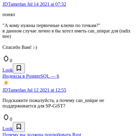
JDTamerlan
Jul 14 2021 at 07:32
понял
"А кому нужны первичные ключи по точкам?"
в данном случае лично я бы хотел иметь can_unique для (radix
tree)
Спасибо Вам! :-)
0
Look
Индексы в PostgreSQL — 6
JDTamerlan
Jul 12 2021 at 12:55
Подскажите пожалуйста, а почему can_unique не
поддерживается для SP-GiST?
0
Look
Почему вы должны попробовать Rust