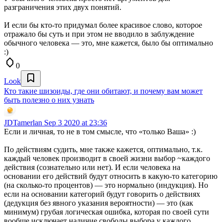
разграничения этих двух понятий.
И если бы кто-то придумал более красивое слово, которое
отражало бы суть и при этом не вводило в заблуждение
обычного человека — это, мне кажется, было бы оптимально
:)
0
Look
Кто такие шизоиды, где они обитают, и почему вам может
быть полезно о них узнать
JDTamerlan
Sep 3 2020 at 23:36
Если и личная, то не в том смысле, что «только Ваша» :)
По действиям судить, мне также кажется, оптимально, т.к.
каждый человек производит в своей жизни выбор ~каждого
действия (сознательно или нет). И если человека на
основании его действий будут относить в какую-то категорию
(на сколько-то процентов) — это нормально (индукция). Но
если на основании категорий будут говорить о действиях
(дедукция без явного указания вероятности) — это (как
минимум) грубая логическая ошибка, которая по своей сути
вообще исключает наличие свободы выбора у каждого