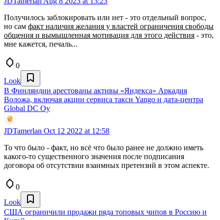
JDTamerlan
Aug 8 2023 at 13:23
Получилось заблокировать или нет - это отдельный вопрос,
но сам
факт наличия желания у властей ограничения свободы
общения и вымышленная мотивация для этого действия
- это,
мне кажется, печаль...
0
Look
В Финляндии арестованы активы «Яндекса» Аркадия
Воложа, включая акции сервиса такси Yango и дата-центра
Global DC Oy
JDTamerlan
Oct 12 2022 at 12:58
То что было - факт, но всё что было ранее не должно иметь
какого-то существенного значения после подписания
договора об отсутствии взаимных претензий в этом аспекте.
0
Look
США ограничили продажи ряда топовых чипов в Россию и