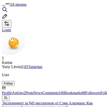
All streams
Login
5
Karma
Yuriy Litvin
@JDTamerlan
User
Follow
Profile
Articles
2
Posts
News
Comments
106
Bookmarks
88
Followers
Fol
Эксперимент за $45 миллионов от Сэма Альтмана: Как