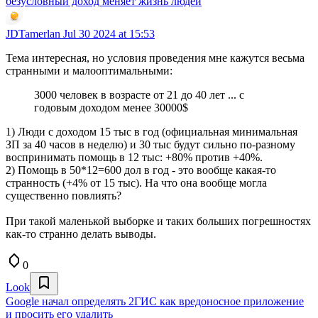
безусловный доход меняет жизнь людей
JDTamerlan
Jul 30 2024 at 15:53
Тема интересная, но условия проведения мне кажутся весьма
странными и малооптимальными:
3000 человек в возрасте от 21 до 40 лет ... с
годовым доходом менее 30000$
1) Люди с доходом 15 тыс в год (официальная минимальная
ЗП за 40 часов в неделю) и 30 тыс будут сильно по-разному
воспринимать помощь в 12 тыс: +80% против +40%.
2) Помощь в 50*12=600 дол в год - это вообще какая-то
странность (+4% от 15 тыс). На что она вообще могла
существенно повлиять?
При такой маленькой выборке и таких больших погрешностях
как-то странно делать выводы.
0
Look
Google начал определять 2ГИС как вредоносное приложение
и просить его удалить