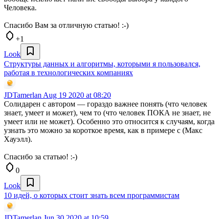
Человека.
Спасибо Вам за отличную статью! :-)
+1
Look
Структуры данных и алгоритмы, которыми я пользовался,
работая в технологических компаниях
JDTamerlan
Aug 19 2020 at 08:20
Солидарен с автором — гораздо важнее понять (что человек
знает, умеет и может), чем то (что человек ПОКА не знает, не
умеет или не может). Особенно это относится к случаям, когда
узнать это можно за короткое время, как в примере с (Макс
Хауэлл).
Спасибо за статью! :-)
0
Look
10 идей, о которых стоит знать всем программистам
JDTamerlan
Jun 30 2020 at 10:59