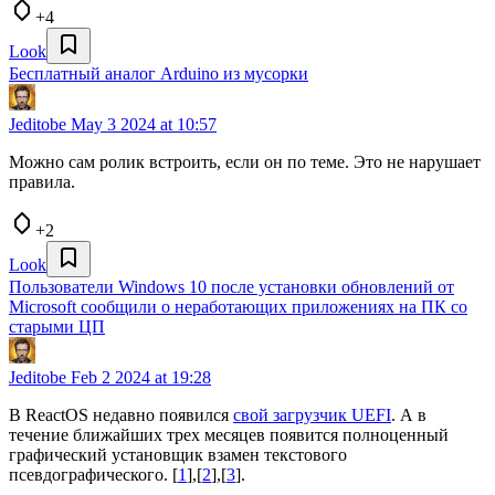
+4
Look
Бесплатный аналог Arduino из мусорки
Jeditobe
May 3 2024 at 10:57
Можно сам ролик встроить, если он по теме. Это не нарушает
правила.
+2
Look
Пользователи Windows 10 после установки обновлений от
Microsoft сообщили о неработающих приложениях на ПК со
старыми ЦП
Jeditobe
Feb 2 2024 at 19:28
В ReactOS недавно появился
свой загрузчик UEFI
. А в
течение ближайших трех месяцев появится полноценный
графический установщик взамен текстового
псевдографического. [
1
],[
2
],[
3
].