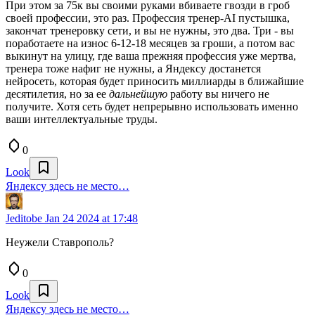
При этом за 75к вы своими руками вбиваете гвозди в гроб
своей профессии, это раз. Профессия тренер-AI пустышка,
закончат тренеровку сети, и вы не нужны, это два. Три - вы
поработаете на износ 6-12-18 месяцев за гроши, а потом вас
выкинут на улицу, где ваша прежняя профессия уже мертва,
тренера тоже нафиг не нужны, а Яндексу достанется
нейросеть, которая будет приносить миллиарды в ближайшие
десятилетия, но за ее
дальнейшую
работу вы ничего не
получите. Хотя сеть будет непрерывно использовать именно
ваши интеллектуальные труды.
0
Look
Яндексу здесь не место…
Jeditobe
Jan 24 2024 at 17:48
Неужели Ставрополь?
0
Look
Яндексу здесь не место…