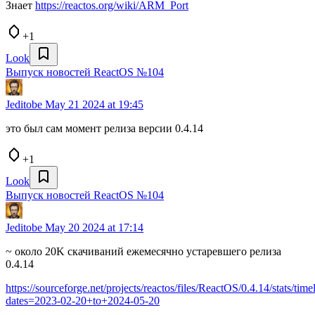
Знает
https://reactos.org/wiki/ARM_Port
+1
Look
Выпуск новостей ReactOS №104
Jeditobe
May 21 2024 at 19:45
это был сам момент релиза версии 0.4.14
+1
Look
Выпуск новостей ReactOS №104
Jeditobe
May 20 2024 at 17:14
~ около 20K скачиваний ежемесячно устаревшего релиза
0.4.14
https://sourceforge.net/projects/reactos/files/ReactOS/0.4.14/stats/time
dates=2023-02-20+to+2024-05-20