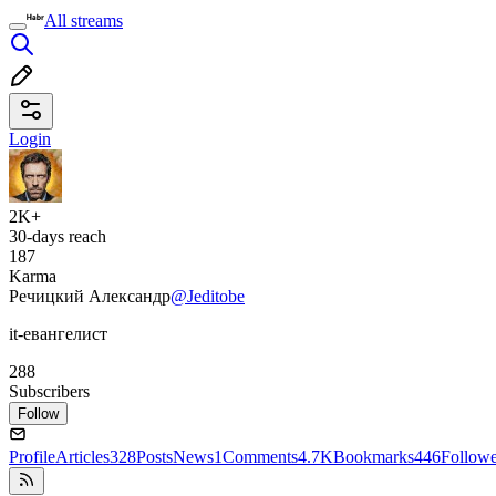
All streams
Login
2K+
30-days reach
187
Karma
Речицкий Александр
@Jeditobe
it-евангелист
288
Subscribers
Follow
Profile
Articles
328
Posts
News
1
Comments
4.7K
Bookmarks
446
Followe